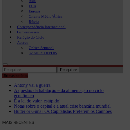
Ásia
EUA
Europa
Oriente Médio/África
Rússia
Correspondência Internacional
Gemeinwesen
Relógio do Ciclo
Acervo
Crítica Semanal
32 ANOS DEPOIS
Pesquisar
por:
Últimas notícias
Antony vai a guerra
A questão da habitação e da alimentação no ciclo
econômico
É a lei do valor, estúpido!
Notas sobre o capital e a atual crise bancária mundial
Butter or Guns? Os Capitalistas Preferem os Canhões
MAIS RECENTES