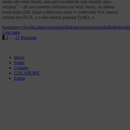
ainda não estar morto, mas provavelmente está lutando para
respirar.” – de um corretor anônimo em Wall Street, na última
sexta-feira (16). Qual a diferença entre o conhecido Fed, banco
central dos EUA, e a não menos popular FedEx, a
businesscycle
criticadaeconomia
deflation
economiamundial
fed
federalr
Leia mais
Paginação
1
2
…
21
Próximo
de
posts
Início
Sobre
Contato
COLABORE
Entrar