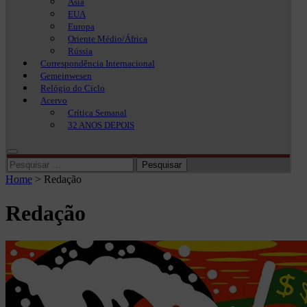
Ásia
EUA
Europa
Oriente Médio/África
Rússia
Correspondência Internacional
Gemeinwesen
Relógio do Ciclo
Acervo
Crítica Semanal
32 ANOS DEPOIS
Pesquisar
por:
Home
>
Redação
Redação