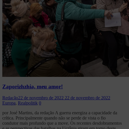
Zaporizhzhia, meu amor!
Redação
22 de novembro de 2022
22 de novembro de 2022
Europa
,
Realpolitik
0
por José Martins, da redação A guerra energiza a capacidade da
crítica. Principalmente quando não se perde de vista o fio
condutor mais profundo que a move. Os recentes desdobramentos
e as perspectivas das batalhas na Ucrânia giram em torno deste