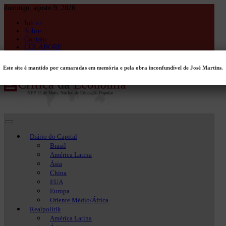
Skip
domingo, agosto 9, 2026
to
Início
content
Sobre
Contato
COLABORE
Entrar
Este site é mantido por camaradas em memória e pela obra inconfundível de José Martins.
Crítica da Economia
Crítica da Economia
Diário do Capital
Brasil
América Latina
Ásia
China
EUA
Europa
Oriente Médio/África
Realpolitik
América Latina