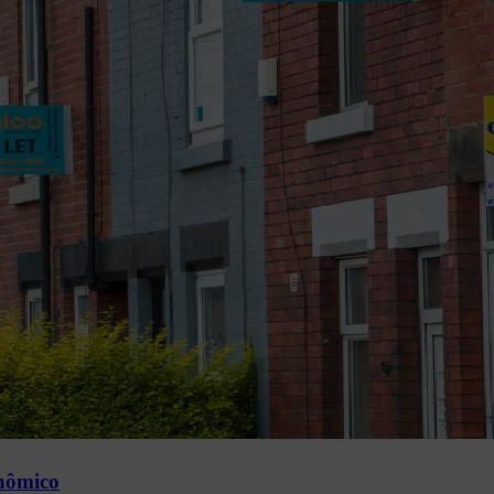
onômico