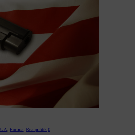
EUA
,
Europa
,
Realpolitik
0