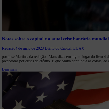
Notas sobre o capital e a atual crise bancária mundial
Redação
4 de maio de 2023
Diário do Capital
,
EUA
0
por José Martins, da redação Marx dizia em algum lugar do livro 4 d
precedidas por crises de crédito. E que Smith confundia as coisas, ao c
Leia mais