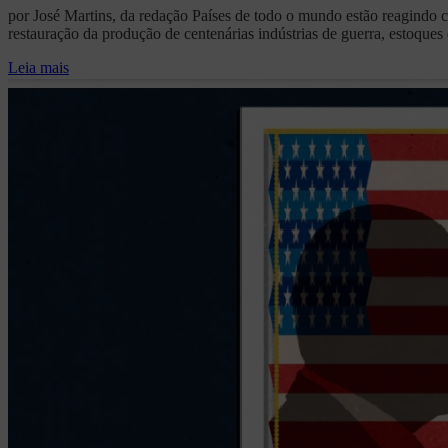
por José Martins, da redação Países de todo o mundo estão reagindo 
restauração da produção de centenárias indústrias de guerra, estoques
Leia mais