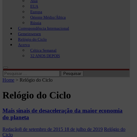
Ásia
EUA
Europa
Oriente Médio/África
Rússia
Correspondência Internacional
Gemeinwesen
Relógio do Ciclo
Acervo
Crítica Semanal
32 ANOS DEPOIS
Pesquisar
por:
Home
>
Relógio do Ciclo
Relógio do Ciclo
Mais sinais de desaceleração da maior economia
do planeta
Redação
8 de setembro de 2015
18 de julho de 2019
Relógio do
Ciclo