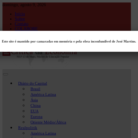
Skip
domingo, agosto 9, 2026
to
Início
content
Sobre
Contato
COLABORE
Entrar
Este site é mantido por camaradas em memória e pela obra inconfundível de José Martins.
Crítica da Economia
Crítica da Economia
Diário do Capital
Brasil
América Latina
Ásia
China
EUA
Europa
Oriente Médio/África
Realpolitik
América Latina