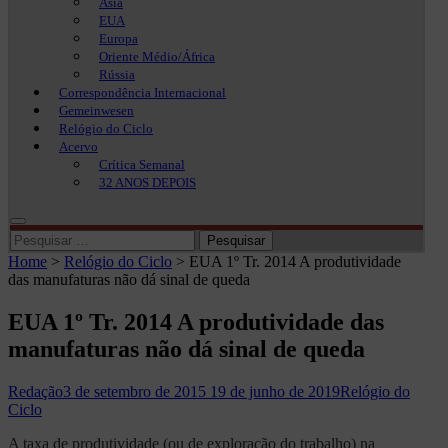
Ásia
EUA
Europa
Oriente Médio/África
Rússia
Correspondência Internacional
Gemeinwesen
Relógio do Ciclo
Acervo
Crítica Semanal
32 ANOS DEPOIS
Pesquisar
por:
Home
>
Relógio do Ciclo
>
EUA 1º Tr. 2014 A produtividade
das manufaturas não dá sinal de queda
EUA 1º Tr. 2014 A produtividade das
manufaturas não dá sinal de queda
Redação
3 de setembro de 2015
19 de junho de 2019
Relógio do
Ciclo
A taxa de produtividade (ou de exploração do trabalho) na