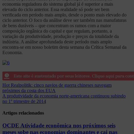
economia reguladora do sistema global já é superior a mais
elevada do ciclo anterior. Essa realidade só pode ser bem
verificada em período mais amplo, desde o ponto mais elevado do
ciclo anterior. O foco da análise deve ser também nas manufaturas
de bens duráveis – que concentram os ramos com a maior
composição orgânica do capital e que regulam, portanto, a
variação da produtividade, produção e preços da totalidade da
indústria. A análise aprofundada deste período mais amplo
encontra-se em nosso boletim desta semana da Crítica Semanal da
Economia.
Navegação
Hot Realpolitik: cinco navios de guerra chineses navegam
próximos da costa dos EUA
de
A produtividade da economia norte-americana continuou subindo
Post
no 1º trimestre de 2014
Artigos relacionados
OCDE Atividade econômica nos próximos seis
meses sobe nas economias dominantes e cai nas