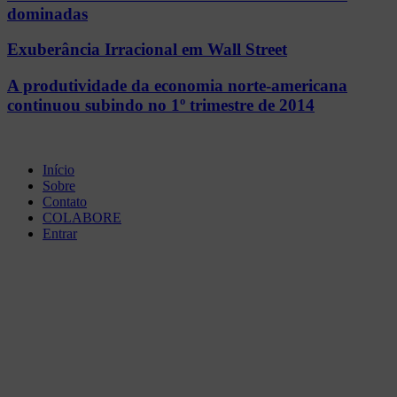
dominadas
Exuberância Irracional em Wall Street
A produtividade da economia norte-americana
continuou subindo no 1º trimestre de 2014
Início
Sobre
Contato
COLABORE
Entrar