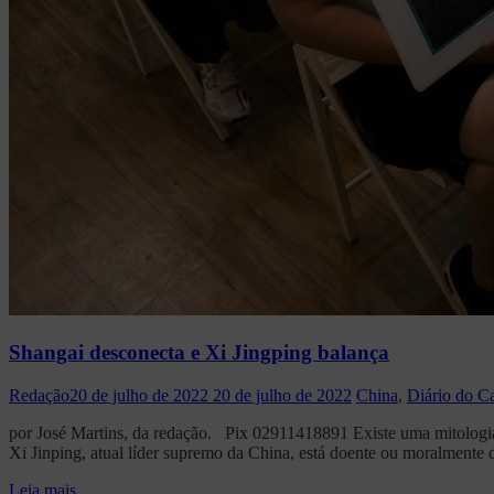
Shangai desconecta e Xi Jingping balança
Redação
20 de julho de 2022
20 de julho de 2022
China
,
Diário do Ca
por José Martins, da redação. Pix 02911418891 Existe uma mitologia 
Xi Jinping, atual líder supremo da China, está doente ou moralmente 
Leia mais