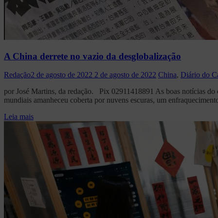
A China derrete no vazio da desglobalização
Redação
2 de agosto de 2022
2 de agosto de 2022
China
,
Diário do Ca
por José Martins, da redação. Pix 02911418891 As boas notícias do c
mundiais amanheceu coberta por nuvens escuras, um enfraquecimento q
Leia mais