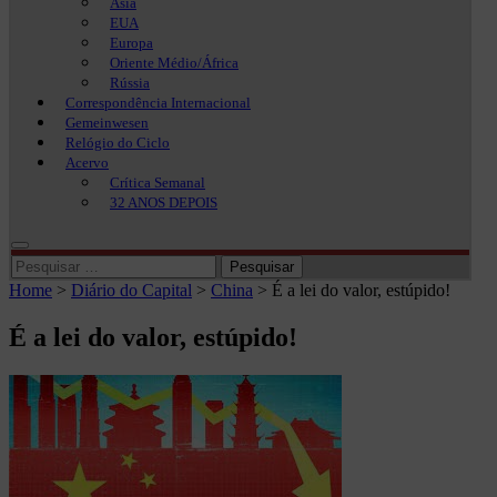
Ásia
EUA
Europa
Oriente Médio/África
Rússia
Correspondência Internacional
Gemeinwesen
Relógio do Ciclo
Acervo
Crítica Semanal
32 ANOS DEPOIS
Pesquisar
por:
Home
>
Diário do Capital
>
China
>
É a lei do valor, estúpido!
É a lei do valor, estúpido!