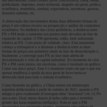
das mercadorias, como crédito, juros, concorrência, clima, moda,
publicidade, impostos, renda territorial, aluguéis em geral, política
econômica, monetária, cambial, expectativas, incertezas, guerras,
desastres naturais, etc.
A observação dos movimentos destas duas diferentes formas de
preço é um valioso recurso na prospecção e análise da conjuntura
econômica. Na dinâmica dos ciclos periódicos, a distância entre
PX e PM tende a aumentar nos pontos mais elevados da fase de
expansão do capital. O PM apresenta, então, forte autonomia
relativa ao PX. Com prazo de validade, claro. Esta autonomia
começa a enfraquecer e a diminuir a distância entre as duas
formas de preços aos primeiros sinais da fase de desaceleração e,
finalmente, a convergir para PX na fase mais aberta de
desvalorização e crise do capital industrial. No momento da crise
PX e PM caem juntos, em sincronia, como é mostrado no gráfico.
Como um único preço. Este é o momento exato em que o que era
apenas tendência à queda da taxa geral de lucro torna-se
derrocada fatal para todo o sistema econômico.
Como ilustrado no gráfico, a China entrou em ininterrupta
trajetória deflacionária a partir de outubro de 2021, quando o PX
atingiu o pico exuberante (Greenspan diria “irracional”) de 13.5%
ano-a-ano. Doze meses depois já tinha caído para o território
gelado das taxas negativas (deflação). Note-se que o PM
desenvolve sua autonomia relativa, mantendo uma inércia de