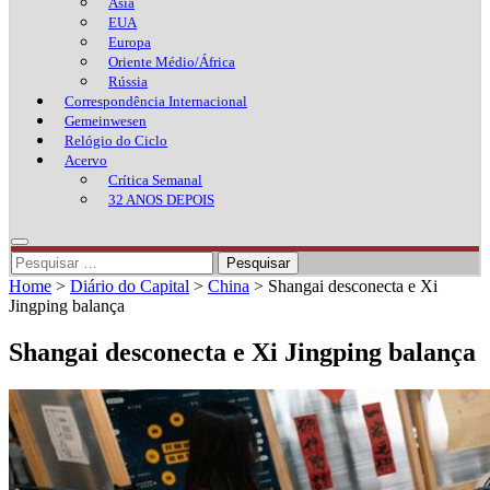
Ásia
EUA
Europa
Oriente Médio/África
Rússia
Correspondência Internacional
Gemeinwesen
Relógio do Ciclo
Acervo
Crítica Semanal
32 ANOS DEPOIS
Pesquisar
por:
Home
>
Diário do Capital
>
China
>
Shangai desconecta e Xi
Jingping balança
Shangai desconecta e Xi Jingping balança