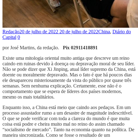
Redação
20 de julho de 2022
20 de julho de 2022
China
,
Diário do
Capital
0
por José Martins, da redação.
Pix 02911418891
Existe uma mitologia oriental muito antiga que descreve um reino
caindo em ruinas devido à doença ou depravação moral de seu líder.
Não se pode dizer que Xi Jinping, atual líder supremo da China, está
doente ou moralmente depravado. Mas o fato é que há poucos dias
ele desapareceu misteriosamente da vista do público por quase três
semanas. Sem nenhuma explicação. Certamente, esse não é o
comportamento que se espera de líderes dos países modernos,
mesmo os mais totalitários.
Enquanto isso, a China está meio que caindo aos pedaços. Em um
processo assustador rumo a um desastre de magnitude indescritível.
O que se pode verificar com toda a clareza do mundo é que muita
coisa está podre e cheira muito mal no reino do assim chamado
“socialismo de mercado”. Tanto na economia quanto na política. De
maneira sincronizada. Como se fosse o resultado de um