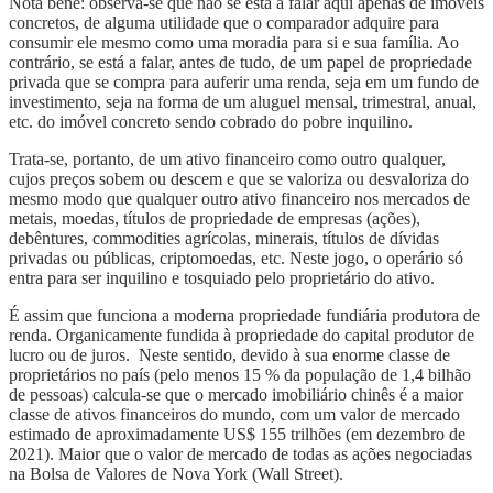
Nota bene: observa-se que não se está a falar aqui apenas de imóveis
concretos, de alguma utilidade que o comparador adquire para
consumir ele mesmo como uma moradia para si e sua família. Ao
contrário, se está a falar, antes de tudo, de um papel de propriedade
privada que se compra para auferir uma renda, seja em um fundo de
investimento, seja na forma de um aluguel mensal, trimestral, anual,
etc. do imóvel concreto sendo cobrado do pobre inquilino.
Trata-se, portanto, de um ativo financeiro como outro qualquer,
cujos preços sobem ou descem e que se valoriza ou desvaloriza do
mesmo modo que qualquer outro ativo financeiro nos mercados de
metais, moedas, títulos de propriedade de empresas (ações),
debêntures, commodities agrícolas, minerais, títulos de dívidas
privadas ou públicas, criptomoedas, etc. Neste jogo, o operário só
entra para ser inquilino e tosquiado pelo proprietário do ativo.
É assim que funciona a moderna propriedade fundiária produtora de
renda. Organicamente fundida à propriedade do capital produtor de
lucro ou de juros. Neste sentido, devido à sua enorme classe de
proprietários no país (pelo menos 15 % da população de 1,4 bilhão
de pessoas) calcula-se que o mercado imobiliário chinês é a maior
classe de ativos financeiros do mundo, com um valor de mercado
estimado de aproximadamente US$ 155 trilhões (em dezembro de
2021). Maior que o valor de mercado de todas as ações negociadas
na Bolsa de Valores de Nova York (Wall Street).