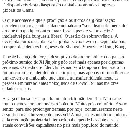
já disponíveis desta diáspora do capital das grandes empresas
globais da China.
O que acontece é que a produção e os lucros da globalização
derretem com mais intensidade no baleado “socialismo de mercado”
do que em qualquer outro lugar. Esse lapso de valorização é
intolerável pela burguesia liberal. Questão de sobrevivência. A
decrépita burocracia da era da globalização deve ser sepultada para
sempre, decidem os burgueses de Shangai, Shenzen e Hong Kong.
E neste balanço de forças desruptivas da ordem politica do país, o
próximo sumiço de Xi Jinjping não será mais apenas por algumas
semanas. O medíocre líder chinês não será tampouco lembrado no
futuro como um líder doente e corrupto, mas apenas como o líder de
um governo mambembe que amava trancafiar ridiculamente as
pessoas em mirabolantes “bloqueios de Covid 19” nas maiores
cidades do país.
A saga chinesa nesta quadratura do ciclo não tem fim. Não cabe,
muito menos, em um modesto boletim. Muito pelo contrário. Assim
sendo, para não prolongar demais, por hoje, continuaremos neste
assunto o mais brevemente possível! Afinal, o destino do mundo real
e da revolução proletária internacional depende bastante destas
atuais convulsões capitalistas no país mais populoso do mundo.