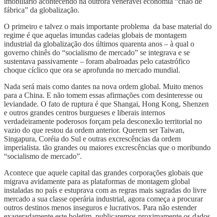
imobiliário acontecendo na outrora venerável economia “chão de
fábrica” da globalização.
O primeiro e talvez o mais importante problema da base material do
regime é que aquelas imundas cadeias globais de montagem
industrial da globalização dos últimos quarenta anos – à qual o
governo chinês do “socialismo de mercado” se integrava e se
sustentava passivamente – foram abalroadas pelo catastrófico
choque cíclico que ora se aprofunda no mercado mundial.
Nada será mais como dantes na nova ordem global. Muito menos
para a China. E não tomem essas afirmações com desinteresse ou
leviandade. O fato de ruptura é que Shangai, Hong Kong, Shenzen
e outros grandes centros burgueses e liberais internos
verdadeiramente poderosos forçam pela desconexão territorial no
vazio do que restou da ordem anterior. Querem ser Taiwan,
Singapura, Coréia do Sul e outras excrescências da ordem
imperialista. tão grandes ou maiores excrescências que o moribundo
“socialismo de mercado”.
Acontece que aquele capital das grandes corporações globais que
migrava avidamente para as plataformas de montagem global
instaladas no país e estuprava com as regras mais sagradas do livre
mercado a sua classe operária industrial, agora começa a procurar
outros destinos menos inseguros e lucrativos. Para não estender
exageradamente este boletim, publicaremos proximamente os dados