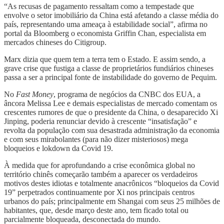
“As recusas de pagamento ressaltam como a tempestade que
envolve o setor imobiliário da China está afetando a classe média do
país, representando uma ameaça à estabilidade social”, afirma no
portal da Bloomberg o economista Griffin Chan, especialista em
mercados chineses do Citigroup.
Marx dizia que quem tem a terra tem o Estado. E assim sendo, a
grave crise que fustiga a classe de proprietários fundiários chineses
passa a ser a principal fonte de instabilidade do governo de Pequim.
No
Fast Money
, programa de negócios da CNBC dos EUA, a
âncora Melissa Lee e demais especialistas de mercado comentam os
crescentes rumores de que o presidente da China, o desaparecido Xi
Jinping, poderia renunciar devido à crescente “insatisfação” e
revolta da população com sua desastrada administração da economia
e com seus mirabolantes (para não dizer misteriosos) mega
bloqueios e lokdown da Covid 19.
À medida que for aprofundando a crise econômica global no
território chinês começarão também a aparecer os verdadeiros
motivos destes idiotas e totalmente anacrônicos “bloqueios da Covid
19” perpetrados continuamente por Xi nos principais centros
urbanos do país; principalmente em Shangai com seus 25 milhões de
habitantes, que, desde março deste ano, tem ficado total ou
parcialmente bloqueada, desconectada do mundo.