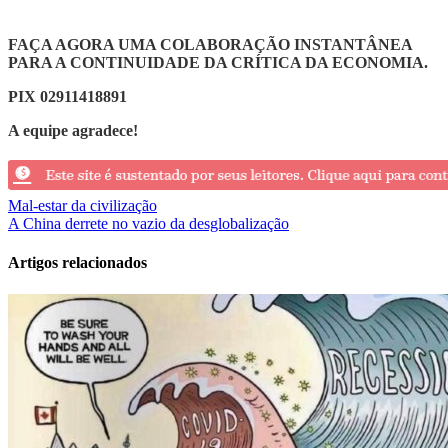
FAÇA AGORA UMA COLABORAÇÃO INSTANTÂNEA
PARA A CONTINUIDADE DA CRÍTICA DA ECONOMIA.
PIX 02911418891
A equipe agradece!
Navegação
Mal-estar da civilização
A China derrete no vazio da desglobalização
de
Post
Artigos relacionados