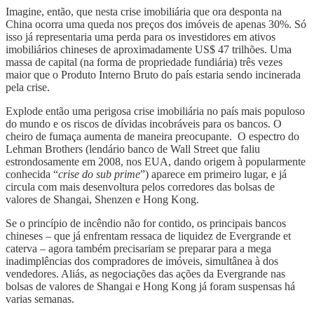
Imagine, então, que nesta crise imobiliária que ora desponta na
China ocorra uma queda nos preços dos imóveis de apenas 30%. Só
isso já representaria uma perda para os investidores em ativos
imobiliários chineses de aproximadamente US$ 47 trilhões. Uma
massa de capital (na forma de propriedade fundiária) três vezes
maior que o Produto Interno Bruto do país estaria sendo incinerada
pela crise.
Explode então uma perigosa crise imobiliária no país mais populoso
do mundo e os riscos de dívidas incobráveis ​​para os bancos. O
cheiro de fumaça aumenta de maneira preocupante. O espectro do
Lehman Brothers (lendário banco de Wall Street que faliu
estrondosamente em 2008, nos EUA, dando origem à popularmente
conhecida “
crise do sub prime
”) aparece em primeiro lugar, e já
circula com mais desenvoltura pelos corredores das bolsas de
valores de Shangai, Shenzen e Hong Kong.
Se o princípio de incêndio não for contido, os principais bancos
chineses – que já enfrentam ressaca de liquidez de Evergrande et
caterva – agora também precisariam se preparar para a mega
inadimplências dos compradores de imóveis, simultânea à dos
vendedores. Aliás, as negociações das ações da Evergrande nas
bolsas de valores de Shangai e Hong Kong já foram suspensas há
varias semanas.