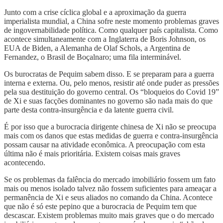
Junto com a crise cíclica global e a aproximação da guerra
imperialista mundial, a China sofre neste momento problemas graves
de ingovernabilidade política. Como qualquer país capitalista. Como
acontece simultaneamente com a Inglaterra de Boris Johnson, os
EUA de Biden, a Alemanha de Olaf Schols, a Argentina de
Fernandez, o Brasil de Boçalnaro; uma fila interminável.
Os burocratas de Pequim sabem disso. E se preparam para a guerra
interna e externa. Ou, pelo menos, resistir até onde puder as pressões
pela sua destituição do governo central. Os “bloqueios do Covid 19”
de Xi e suas facções dominantes no governo são nada mais do que
parte desta contra-insurgência e da latente guerra civil.
É por isso que a burocracia dirigente chinesa de Xi não se preocupa
mais com os danos que estas medidas de guerra e contra-insurgência
possam causar na atividade econômica. A preocupação com esta
última não é mais prioritária. Existem coisas mais graves
acontecendo.
Se os problemas da falência do mercado imobiliário fossem um fato
mais ou menos isolado talvez não fossem suficientes para ameaçar a
permanência de Xi e seus aliados no comando da China. Acontece
que não é só este pepino que a burocracia de Pequim tem que
descascar. Existem problemas muito mais graves que o do mercado