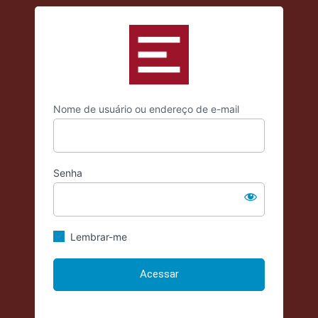
Acessar
https://criticadae
Nome de usuário ou endereço de e-mail
Senha
Lembrar-me