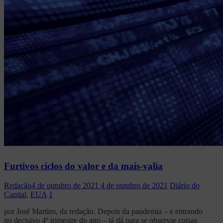
Furtivos ciclos do valor e da mais-valia
Redação
4 de outubro de 2021
4 de outubro de 2021
Diário do
Capital
,
EUA
1
por José Martins, da redação. Depois da pandemia – e entrando
no decisivo 4º trimestre do ano – já dá para se observar coisas