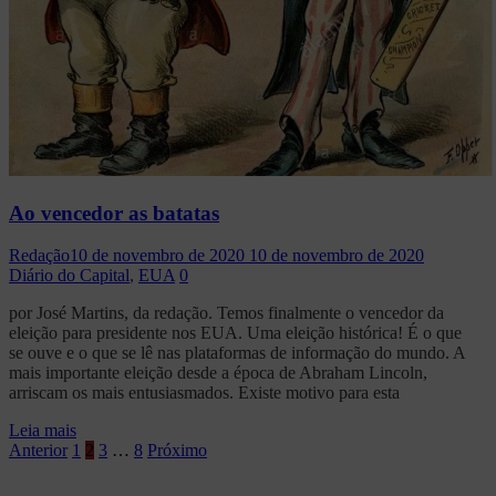
Ao vencedor as batatas
Redação
10 de novembro de 2020
10 de novembro de 2020
Diário do Capital
,
EUA
0
por José Martins, da redação. Temos finalmente o vencedor da
eleição para presidente nos EUA. Uma eleição histórica! É o que
se ouve e o que se lê nas plataformas de informação do mundo. A
mais importante eleição desde a época de Abraham Lincoln,
arriscam os mais entusiasmados. Existe motivo para esta
Leia mais
Paginação
Anterior
1
2
3
…
8
Próximo
de