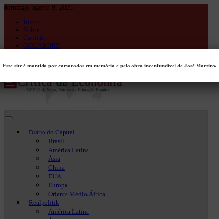
Skip
domingo, agosto 9, 2026
to
Início
content
Sobre
Contato
COLABORE
Entrar
Este site é mantido por camaradas em memória e pela obra inconfundível de José Martins.
Crítica da Economia
Crítica da Economia
Diário do Capital
Brasil
América Latina
Ásia
China
EUA
Europa
Oriente Médio/África
Realpolitik
América Latina