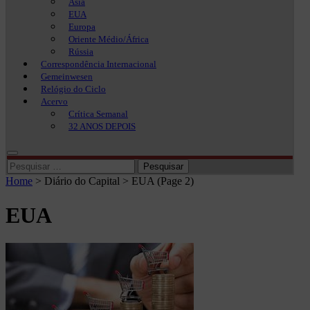
Ásia
EUA
Europa
Oriente Médio/África
Rússia
Correspondência Internacional
Gemeinwesen
Relógio do Ciclo
Acervo
Crítica Semanal
32 ANOS DEPOIS
Pesquisar
por:
Home
>
Diário do Capital
>
EUA
(Page 2)
EUA