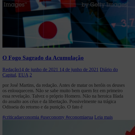
O Fogo Sagrado da Acumulação
Redação
14 de junho de 2021
14 de junho de 2021
Diário do
Capital
,
EUA
2
por José Martins, da redação. Antes de matar os heróis os deuses
os enlouquecem. Não se sabe muito bem quem fez em primeiro
essa revelação. Talvez o próprio Homero. Não na heroica Ilíada
do assalto aos céus e da libertação. Possivelmente na trágica
Odisseia do retorno e da punição. O fato é
#criticadaeconomia #useconomy #economiaeua
Leia mais