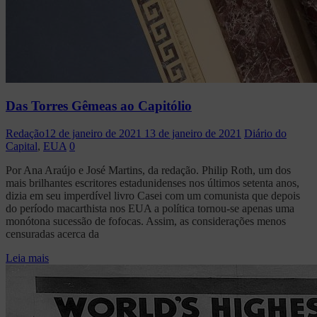
Das Torres Gêmeas ao Capitólio
Redação
12 de janeiro de 2021
13 de janeiro de 2021
Diário do
Capital
,
EUA
0
Por Ana Araújo e José Martins, da redação. Philip Roth, um dos
mais brilhantes escritores estadunidenses nos últimos setenta anos,
dizia em seu imperdível livro Casei com um comunista que depois
do período macarthista nos EUA a política tornou-se apenas uma
monótona sucessão de fofocas. Assim, as considerações menos
censuradas acerca da
Leia mais