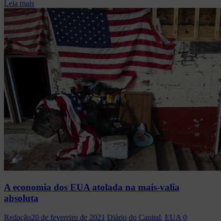
Leia mais
A economia dos EUA atolada na mais-valia
absoluta
Redação
20 de fevereiro de 2021
Diário do Capital
,
EUA
0