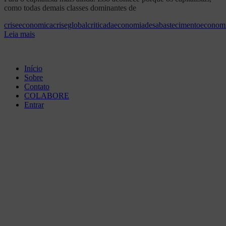
como todas demais classes dominantes de
criseeconomica
criseglobal
criticadaeconomia
desabastecimento
econom
Leia mais
Início
Sobre
Contato
COLABORE
Entrar