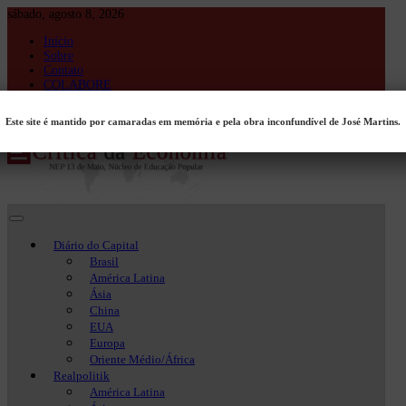
Skip
sábado, agosto 8, 2026
to
Início
content
Sobre
Contato
COLABORE
Entrar
Este site é mantido por camaradas em memória e pela obra inconfundível de José Martins.
Crítica da Economia
Crítica da Economia
Diário do Capital
Brasil
América Latina
Ásia
China
EUA
Europa
Oriente Médio/África
Realpolitik
América Latina