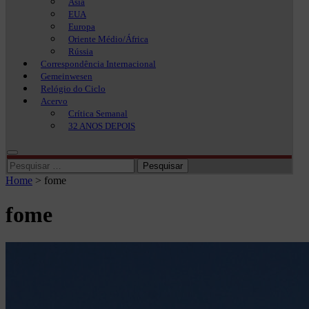
Ásia
EUA
Europa
Oriente Médio/África
Rússia
Correspondência Internacional
Gemeinwesen
Relógio do Ciclo
Acervo
Crítica Semanal
32 ANOS DEPOIS
Pesquisar
por:
Home
>
fome
fome