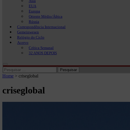
Ásia
EUA
Europa
Oriente Médio/África
Rússia
Correspondência Internacional
Gemeinwesen
Relógio do Ciclo
Acervo
Crítica Semanal
32 ANOS DEPOIS
Pesquisar
por:
Home
>
criseglobal
criseglobal