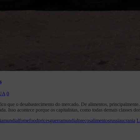
s
UA
0
rófico que o desabastecimento do mercado. De alimentos, principalmente
inda. Isso acontece porque os capitalistas, como todas demais classes d
iamundial
fome
foodprices
guerramundial
preçosalimentos
russia
ucrania
L