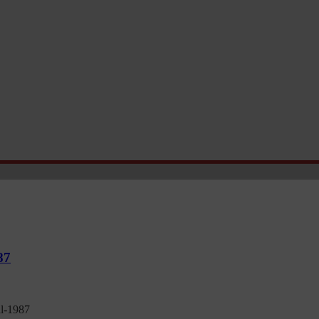
87
il-1987