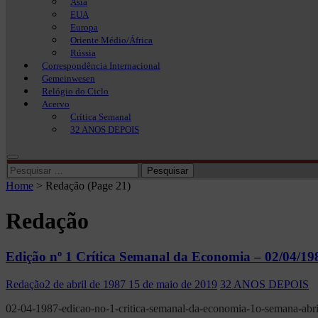
Ásia
EUA
Europa
Oriente Médio/África
Rússia
Correspondência Internacional
Gemeinwesen
Relógio do Ciclo
Acervo
Crítica Semanal
32 ANOS DEPOIS
Pesquisar
por:
Home
>
Redação
(Page 21)
Redação
Edição nº 1 Crítica Semanal da Economia – 02/04/19
Redação
2 de abril de 1987
15 de maio de 2019
32 ANOS DEPOIS
02-04-1987-edicao-no-1-critica-semanal-da-economia-1o-semana-abr