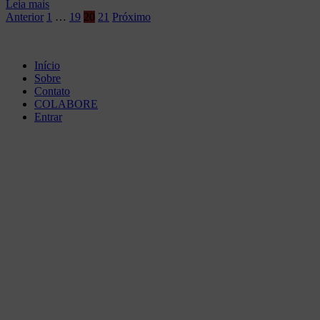
Leia mais
Paginação
Anterior
1
…
19
20
21
Próximo
de
posts
Início
Sobre
Contato
COLABORE
Entrar