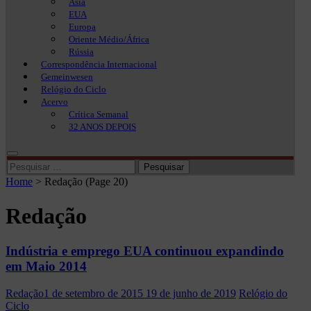
Ásia
EUA
Europa
Oriente Médio/África
Rússia
Correspondência Internacional
Gemeinwesen
Relógio do Ciclo
Acervo
Crítica Semanal
32 ANOS DEPOIS
Pesquisar
por:
Home
>
Redação
(Page 20)
Redação
Indústria e emprego EUA continuou expandindo
em Maio 2014
Redação
1 de setembro de 2015
19 de junho de 2019
Relógio do
Ciclo