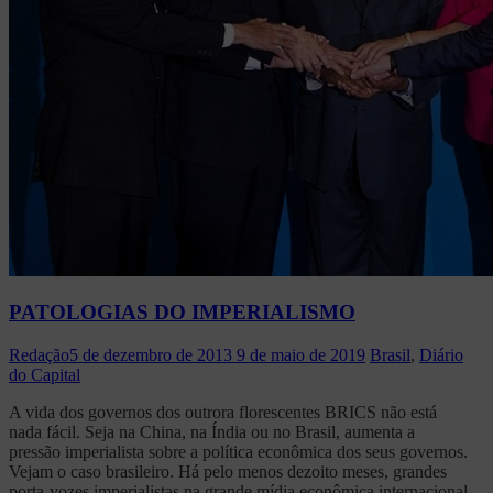
PATOLOGIAS DO IMPERIALISMO
Redação
5 de dezembro de 2013
9 de maio de 2019
Brasil
,
Diário
do Capital
A vida dos governos dos outrora florescentes BRICS não está
nada fácil. Seja na China, na Índia ou no Brasil, aumenta a
pressão imperialista sobre a política econômica dos seus governos.
Vejam o caso brasileiro. Há pelo menos dezoito meses, grandes
porta-vozes imperialistas na grande mídia econômica internacional