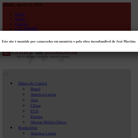
Skip
sábado, agosto 8, 2026
to
Início
content
Sobre
Contato
COLABORE
Entrar
Este site é mantido por camaradas em memória e pela obra inconfundível de José Martins.
Crítica da Economia
Crítica da Economia
Diário do Capital
Brasil
América Latina
Ásia
China
EUA
Europa
Oriente Médio/África
Realpolitik
América Latina