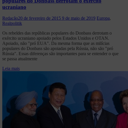
populares do Donbass derrotam o exército
ucraniano
Redação
20 de fevereiro de 2015
9 de maio de 2019
Europa
,
Realpolitik
Os rebeldes das repúblicas populares do Donbass derrotam o
exército ucraniano apoiado pelos Estados Unidos e OTAN.
Apoiado, não "pró EUA". Da mesma forma que as milícias
populares do Donbass são apoiadas pela Rússia, não são "pró
Rússia". Essas diferenças são importantes para se entender o que
se passa atualmente
Leia mais