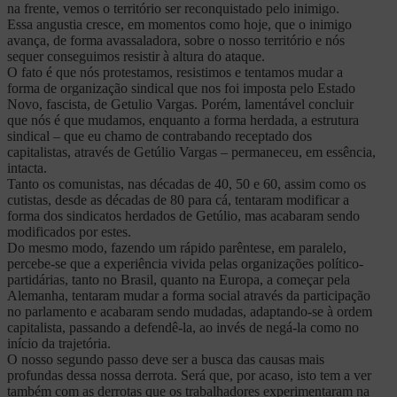
na frente, vemos o território ser reconquistado pelo inimigo.
Essa angustia cresce, em momentos como hoje, que o inimigo
avança, de forma avassaladora, sobre o nosso território e nós
sequer conseguimos resistir à altura do ataque.
O fato é que nós protestamos, resistimos e tentamos mudar a
forma de organização sindical que nos foi imposta pelo Estado
Novo, fascista, de Getulio Vargas. Porém, lamentável concluir
que nós é que mudamos, enquanto a forma herdada, a estrutura
sindical – que eu chamo de contrabando receptado dos
capitalistas, através de Getúlio Vargas – permaneceu, em essência,
intacta.
Tanto os comunistas, nas décadas de 40, 50 e 60, assim como os
cutistas, desde as décadas de 80 para cá, tentaram modificar a
forma dos sindicatos herdados de Getúlio, mas acabaram sendo
modificados por estes.
Do mesmo modo, fazendo um rápido parêntese, em paralelo,
percebe-se que a experiência vivida pelas organizações político-
partidárias, tanto no Brasil, quanto na Europa, a começar pela
Alemanha, tentaram mudar a forma social através da participação
no parlamento e acabaram sendo mudadas, adaptando-se à ordem
capitalista, passando a defendê-la, ao invés de negá-la como no
início da trajetória.
O nosso segundo passo deve ser a busca das causas mais
profundas dessa nossa derrota. Será que, por acaso, isto tem a ver
também com as derrotas que os trabalhadores experimentaram na