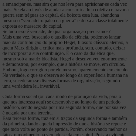
a emancipar-se, mas sim que nos leva para aprisionar-se cada vez
mais. Se ela ao invés de ajudar a construir a luta coletiva e travar a
guerra sem tréguas ao capital, ela boicota essa luta, abandona
mesmo o “verdadeiro palco da guerra” e deixa a classe totalmente
exposta ao massacre do capital.
Se tudo isso é verdade, de qual organização precisamos?
Mais uma vez, buscando o auxílio da ciência, podemos lançar
mão da contribuição do próprio Hegel, filosofo clássico alemão, a
quem Marx dirigiu a crítica mais profunda, sem, contudo, deixar
de incorporar a sua contribuição. É o caso da dialética que,
mesmo sob a matriz idealista, Hegel a desenvolveu enormemente
e demonstrou, por exemplo, que a história se move, em círculos.
Embora, logo corrigido por ele mesmo, aparentemente em círculo.
Na verdade, o que se observa ao longo da experiência humana na
terra, sucederam-se diversas formas de organização, seguindo
uma verdadeira lei, invariável.
Cada forma social (ou cada modo de produção da vida, para o
que nos interessa aqui) se desenvolve ao longo de um período
histórico, sendo negada por uma segunda forma, que por sua vez
é negada por uma terceira.
Essa terceira forma, traz em si traços da segunda forma e também
da primeira, dando aquela impressão de que a história se repete e
que tudo volta ao ponto de partida. Porém, observando melhor os
fatos, o movimento na verdade se dá em espiral. Pois, a evidente