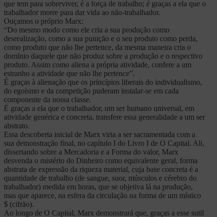
que tem para sobreviver, é a força de trabalho; é graças a ela que o
trabalhador morre para dar vida ao não-trabalhador.
Ouçamos o próprio Marx:
“Do mesmo modo como ele cria a sua produção como
desrealização, como a sua punição e o seu produto como perda,
como produto que não lhe pertence, da mesma maneira cria o
domínio daquele que não produz sobre a produção e o respectivo
produto. Assim como aliena a própria atividade, confere a um
estranho a atividade que não lhe pertence”.
É graças à alienação que os princípios liberais do individualismo,
do egoísmo e da competição puderam instalar-se em cada
componente da nossa classe.
É graças a ela que o trabalhador, um ser humano universal, em
atividade genérica e concreta, transfere essa generalidade a um ser
abstrato.
Essa descoberta inicial de Marx viria a ser sacramentada com a
sua demonstração final, no capítulo I do Livro I de O Capital. Ali,
dissertando sobre a Mercadoria e a Forma do valor, Marx
desvenda o mistério do Dinheiro como equivalente geral, forma
abstrata de expressão da riqueza material, cuja base concreta é a
quantidade de trabalho (de sangue, suor, músculos e cérebro do
trabalhador) medida em horas, que se objetiva lá na produção,
mas que aparece, na esfera da circulação na forma de um místico
$ (cifrão).
Ao longo de O Capital, Marx demonstrará que, graças a esse sutil