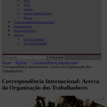
Ásia
EUA
Europa
Oriente Médio/África
Rússia
Correspondência Internacional
Gemeinwesen
Relógio do Ciclo
Acervo
Crítica Semanal
32 ANOS DEPOIS
Pesquisar
por:
Home
>
Boletim
>
Correspondência Internacional
>
Correspondência Internacional: Acerca da Organização dos
Trabalhadores
Correspondência Internacional: Acerca
da Organização dos Trabalhadores