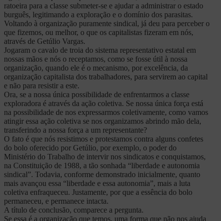
ratoeira para a classe submeter-se e ajudar a administrar o estado
burguês, legitimando a exploração e o domínio dos parasitas.
Voltando à organização puramente sindical, já deu para perceber o
que fizemos, ou melhor, o que os capitalistas fizeram em nós,
através de Getúlio Vargas.
Jogaram o cavalo de troia do sistema representativo estatal em
nossas mãos e nós o receptamos, como se fosse útil à nossa
organização, quando ele é o mecanismo, por excelência, da
organização capitalista dos trabalhadores, para servirem ao capital
e não para resistir a este.
Ora, se a nossa única possibilidade de enfrentarmos a classe
exploradora é através da ação coletiva. Se nossa única força está
na possibilidade de nos expressarmos coletivamente, como vamos
atingir essa ação coletiva se nos organizamos abrindo mão dela,
transferindo a nossa força a um representante?
O fato é que nós resistimos e protestamos contra alguns confetes
do bolo oferecido por Getúlio, por exemplo, o poder do
Ministério do Trabalho de intervir nos sindicatos e conquistamos,
na Constituição de 1988, a tão sonhada “liberdade e autonomia
sindical”. Todavia, conforme demonstrado inicialmente, quanto
mais avançou essa “liberdade e essa autonomia”, mais a luta
coletiva enfraqueceu. Justamente, por que a essência do bolo
permaneceu, e permanece intacta.
A título de conclusão, comparece a pergunta.
Se essa é a organização que temos, uma forma que não nos ajuda