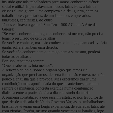
insistido que nós trabalhadores precisamos conhecer a ciência
social e utilizá-la para alavancar nossas lutas. Pois, a luta de
classes é uma guerra, uma complexa e difícil guerra, entre os
trabalhadores, proletários, de um lado, e os empresários,
burgueses, capitalistas, do outro.
Já nos ensinava o general Sun Tzu – 500 AC, em A Arte da
Guerra:
“Se você conhece o inimigo, e conhece a si mesmo, não precisa
temer o resultado de cem batalhas.
Se você se conhece, mas não conhece o inimigo, para cada vitória
ganha sofrerá também uma derrota.
Se você não conhece nem o inimigo nem a si mesmo, perderá
todas as batalhas”.
Por isso, repetimos sempre:
“Quem sabe mais, luta melhor”.
A reflexão de hoje, sobre a organização que temos e a
organização que precisamos, de certa forma não é nova, nem tão
pouco a angustia que a provoca. Mas esperamos trazer uma
contribuição mais aprofundada do que as anteriores, partindo
sempre da militância concreta exercida numa combinação
dialética entre a prática do dia a dia e o estudo da teoria.
A primeira constatação a que essa investigação nos levou foi de
que, desde a década de 30, do Governo Vargas, os trabalhadores
brasileiros viveram uma longa experiência, de acirradas lutas, até
com vitorias. Porém, mesmo quando vencemos as batalhas, logo