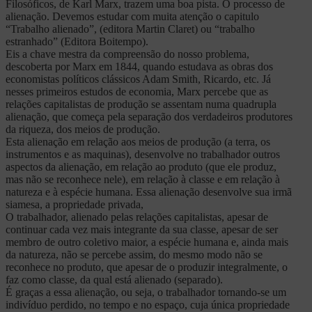
Filosóficos, de Karl Marx, trazem uma boa pista. O processo de
alienação. Devemos estudar com muita atenção o capitulo
“Trabalho alienado”, (editora Martin Claret) ou “trabalho
estranhado” (Editora Boitempo).
Eis a chave mestra da compreensão do nosso problema,
descoberta por Marx em 1844, quando estudava as obras dos
economistas políticos clássicos Adam Smith, Ricardo, etc. Já
nesses primeiros estudos de economia, Marx percebe que as
relações capitalistas de produção se assentam numa quadrupla
alienação, que começa pela separação dos verdadeiros produtores
da riqueza, dos meios de produção.
Esta alienação em relação aos meios de produção (a terra, os
instrumentos e as maquinas), desenvolve no trabalhador outros
aspectos da alienação, em relação ao produto (que ele produz,
mas não se reconhece nele), em relação à classe e em relação à
natureza e à espécie humana. Essa alienação desenvolve sua irmã
siamesa, a propriedade privada,
O trabalhador, alienado pelas relações capitalistas, apesar de
continuar cada vez mais integrante da sua classe, apesar de ser
membro de outro coletivo maior, a espécie humana e, ainda mais
da natureza, não se percebe assim, do mesmo modo não se
reconhece no produto, que apesar de o produzir integralmente, o
faz como classe, da qual está alienado (separado).
É graças a essa alienação, ou seja, o trabalhador tornando-se um
indivíduo perdido, no tempo e no espaço, cuja única propriedade