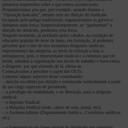
primeiras impressões sobre o que estava acontecendo.
Perguntávamos: por que, por exemplo, quando éramos a
“Oposição bancaria”, mesmo sem ser direção do sindicato
(ocupado pelo pelego tradicional), organizávamos as greves e
tínhamos mais força; Surpreendentemente, ao “ganharmos” a
direção do sindicato, perdemos essa força.
Naquele momento, já auxiliado pelos estudos, na condição de
educador popular do treze de maio, em formação, já podemos
perceber que o fato de nos tornarmos dirigentes sindicais,
representantes da categoria, ao invés de reforçar a luta, a
enfraqueceu, pois, o representante sindical e a estrutura que ele
herda, substitui a organização nos locais de trabalho e burocratiza
o dirigente, por que afastado de lá, aliena-se.
Começávamos a perceber o papel das OLTs.
Listamos alguns aspectos desse contrabando:
– direção escolhida por eleição e estruturada verticalmente a partir
de um cargo supremo de presidente;
– o privilégio da estabilidade, e da liberação, para o dirigente
sindical;
– o Imposto Sindical;
– a Máquina Sindical (sede, carros de som, jornal, etc);
– o Assistencialismo (Departamento Jurídico, Convênios médicos,
etc).
– a fragmentação da classe através do Sindicato por categoria;