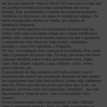
por isso que temos de voltar ao século XIX para buscar a lupa que
nos auxiliará na busca das causas fundamentais das nossas
derrotas. Pois, na atualidade, a maioria das pretensas produções
cientificas, na área social, não passa de verdadeiras vulgatas. De
meras propagandas, abertas ou veladas, das relações de
dominação burguesas.
Acho que todos aqui buscam sinceramente encontrar essa luz.
Afinal, todos aqui concordam comigo que a classe trabalhadora
produz toda a riqueza deste mundo, riqueza esta que é apropriada
e usufruída por uma classe que nada produz, verdadeiros
parasitas, a classe dos capitalistas, a burguesia.
Por isso, a investigação deve começar lá na produção. Pois, nossa
vida é a produção da própria vida. Até hoje, não temos feito outra
coisa que trabalhar, todos os dias, para produzir arroz, feijão,
carne, leite, roupas, calçados, casas, celulares, carros, aviões,
naves espaciais, etc.
É na produção da vida, portanto, onde tudo acontece, mas é
justamente este aspecto que geralmente deixamos de lado quando
nos organizamos para lutar para melhorar a nossa vida. Atentemos
para isto. Parece que este fato já nos quer dizer algo. É ali – na
produção, na forma como está organizada a produção – que está,
não somente o “mapa da mina”, mas o nosso próprio “rico
tesouro”.
Nosso primeiro ensaio sobre essa angustia, foi uma “reflexão
sobre o movimento sindical”. Nela, em 1996, expressamos as