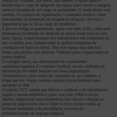
Justiça do Trabalho, por óbvio, não resolve, a opção agora é
transformar o cargo de dirigente em espaço para crescer a imagem
rumo a conquista de um cargo no parlamento. O sindicalismo vira
carreira. Os espaços de organização e a máquina sindical viram
instrumentos de promoção da imagem do dirigente. Por isso a
importância que se dá ao cargo de presidente.
E para se chegar ao parlamento, agora vale tudo. Aliás, a luta para
permanecer na direção do sindicato já estava sendo feita no vale
tudo. Agora, a representação dos trabalhadores vira totalmente no
seu contrário, pois, assume todas as práticas burguesas de
corrupção em todos os níveis. Mas este espaço aqui não tem
tempo para avaliar esse patamar. Voltemos para a organização na
esfera sindical.
O exemplo maior, das deformações do contrabando
capitalista/varguista, é o Imposto Sindical, um dos símbolos da
intervenção do estado burguês em nossa organização.
Abandonou-se a luta contra ele, passando-se, ao contrário, a
brigar por ele. Várias centrais sindicais forma fundadas para
apropriar-se dele.
A própria CUT, central que liderou o combate a ele inicialmente,
seguiu a mesma trajetória e, junto com suas velhas e novas
aliadas, brigam hoje para restabelecer este câncer e chegam ao
ponto de negociarem com o Temer o recuo da luta contra as
reformas trabalhista e da previdência, em troca do
restabelecimento do Imposto Sindical.