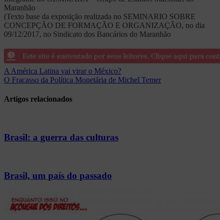
Maranhão
(Texto base da exposição realizada no SEMINARIO SOBRE
CONCEPÇÃO DE FORMAÇÃO E ORGANIZAÇÃO, no dia
09/12/2017, no Sindicato dos Bancários do Maranhão
Navegação
A América Latina vai virar o México?
O Fracasso da Política Monetária de Michel Temer
de
Post
Artigos relacionados
Brasil: a guerra das culturas
Brasil, um país do passado