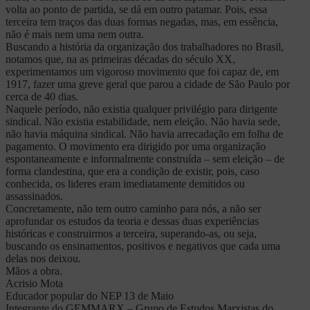
volta ao ponto de partida, se dá em outro patamar. Pois, essa
terceira tem traços das duas formas negadas, mas, em essência,
não é mais nem uma nem outra.
Buscando a história da organização dos trabalhadores no Brasil,
notamos que, na as primeiras décadas do século XX,
experimentamos um vigoroso movimento que foi capaz de, em
1917, fazer uma greve geral que parou a cidade de São Paulo por
cerca de 40 dias.
Naquele período, não existia qualquer privilégio para dirigente
sindical. Não existia estabilidade, nem eleição. Não havia sede,
não havia máquina sindical. Não havia arrecadação em folha de
pagamento. O movimento era dirigido por uma organização
espontaneamente e informalmente construída – sem eleição – de
forma clandestina, que era a condição de existir, pois, caso
conhecida, os lideres eram imediatamente demitidos ou
assassinados.
Concretamente, não tem outro caminho para nós, a não ser
aprofundar os estudos da teoria e dessas duas experiências
históricas e construirmos a terceira, superando-as, ou seja,
buscando os ensinamentos, positivos e negativos que cada uma
delas nos deixou.
Mãos a obra.
Acrisio Mota
Educador popular do NEP 13 de Maio
Integrante do GEMMARX – Grupo de Estudos Marxistas do