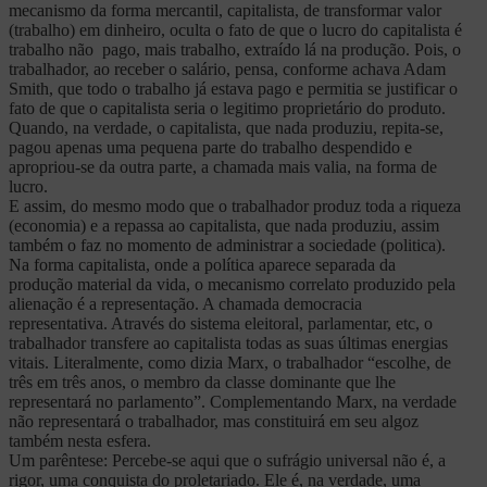
mecanismo da forma mercantil, capitalista, de transformar valor
(trabalho) em dinheiro, oculta o fato de que o lucro do capitalista é
trabalho não pago, mais trabalho, extraído lá na produção. Pois, o
trabalhador, ao receber o salário, pensa, conforme achava Adam
Smith, que todo o trabalho já estava pago e permitia se justificar o
fato de que o capitalista seria o legitimo proprietário do produto.
Quando, na verdade, o capitalista, que nada produziu, repita-se,
pagou apenas uma pequena parte do trabalho despendido e
apropriou-se da outra parte, a chamada mais valia, na forma de
lucro.
E assim, do mesmo modo que o trabalhador produz toda a riqueza
(economia) e a repassa ao capitalista, que nada produziu, assim
também o faz no momento de administrar a sociedade (politica).
Na forma capitalista, onde a política aparece separada da
produção material da vida, o mecanismo correlato produzido pela
alienação é a representação. A chamada democracia
representativa. Através do sistema eleitoral, parlamentar, etc, o
trabalhador transfere ao capitalista todas as suas últimas energias
vitais. Literalmente, como dizia Marx, o trabalhador “escolhe, de
três em três anos, o membro da classe dominante que lhe
representará no parlamento”. Complementando Marx, na verdade
não representará o trabalhador, mas constituirá em seu algoz
também nesta esfera.
Um parêntese: Percebe-se aqui que o sufrágio universal não é, a
rigor, uma conquista do proletariado. Ele é, na verdade, uma