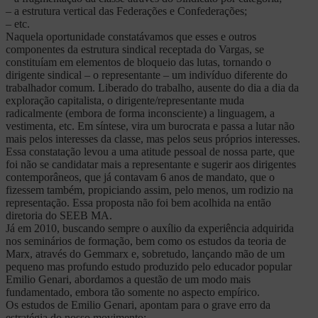
– a estrutura vertical das Federações e Confederações;
– etc.
Naquela oportunidade constatávamos que esses e outros
componentes da estrutura sindical receptada do Vargas, se
constituíam em elementos de bloqueio das lutas, tornando o
dirigente sindical – o representante – um indivíduo diferente do
trabalhador comum. Liberado do trabalho, ausente do dia a dia da
exploração capitalista, o dirigente/representante muda
radicalmente (embora de forma inconsciente) a linguagem, a
vestimenta, etc. Em síntese, vira um burocrata e passa a lutar não
mais pelos interesses da classe, mas pelos seus próprios interesses.
Essa constatação levou a uma atitude pessoal de nossa parte, que
foi não se candidatar mais a representante e sugerir aos dirigentes
contemporâneos, que já contavam 6 anos de mandato, que o
fizessem também, propiciando assim, pelo menos, um rodizio na
representação. Essa proposta não foi bem acolhida na então
diretoria do SEEB MA.
Já em 2010, buscando sempre o auxílio da experiência adquirida
nos seminários de formação, bem como os estudos da teoria de
Marx, através do Gemmarx e, sobretudo, lançando mão de um
pequeno mas profundo estudo produzido pelo educador popular
Emilio Genari, abordamos a questão de um modo mais
fundamentado, embora tão somente no aspecto empírico.
Os estudos de Emilio Genari, apontam para o grave erro da
estratégia do nosso movimento: