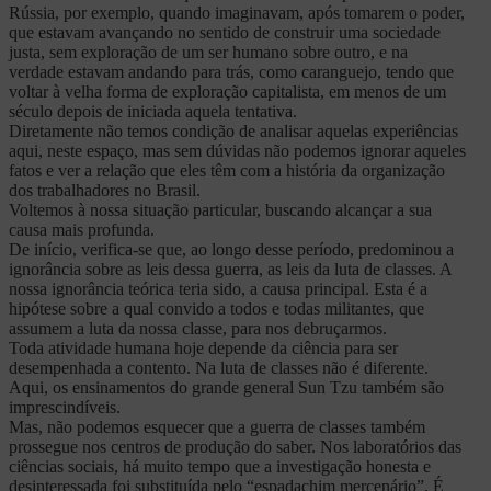
Rússia, por exemplo, quando imaginavam, após tomarem o poder,
que estavam avançando no sentido de construir uma sociedade
justa, sem exploração de um ser humano sobre outro, e na
verdade estavam andando para trás, como caranguejo, tendo que
voltar à velha forma de exploração capitalista, em menos de um
século depois de iniciada aquela tentativa.
Diretamente não temos condição de analisar aquelas experiências
aqui, neste espaço, mas sem dúvidas não podemos ignorar aqueles
fatos e ver a relação que eles têm com a história da organização
dos trabalhadores no Brasil.
Voltemos à nossa situação particular, buscando alcançar a sua
causa mais profunda.
De início, verifica-se que, ao longo desse período, predominou a
ignorância sobre as leis dessa guerra, as leis da luta de classes. A
nossa ignorância teórica teria sido, a causa principal. Esta é a
hipótese sobre a qual convido a todos e todas militantes, que
assumem a luta da nossa classe, para nos debruçarmos.
Toda atividade humana hoje depende da ciência para ser
desempenhada a contento. Na luta de classes não é diferente.
Aqui, os ensinamentos do grande general Sun Tzu também são
imprescindíveis.
Mas, não podemos esquecer que a guerra de classes também
prossegue nos centros de produção do saber. Nos laboratórios das
ciências sociais, há muito tempo que a investigação honesta e
desinteressada foi substituída pelo “espadachim mercenário”. É