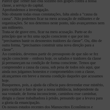
Parece que Temer não está sozinho nos golpes contra a nossa
classe, a serviço do capital.
Aprofundemos a investigação.
Não obstante todas essas constatações, falta ainda a “causa da
causa”. Não podemos ficar na mera acusação de militantes e de
organizações. Se nos determos neste ponto, não avançaremos nem
um milímetro.
Trata-se de grave erro, ficar na mera acusação. Parte-se do
princípio que se fez uma opção consciente e que por isto
“precisamos banir os desonestos traidores da classe”. Ou, dito de
outra forma, “precisamos construir uma nova direção para a
classe”.
Ao contrário, devemos partir do pressuposto de que não se fez
opção consciente – embora hoje, os safados e traidores da classe
já permaneçam na condição de forma consciente. Temos que
compreender a causa da causa, sob pena de todos nós aqui, que
ainda nos julgamos honestos e comprometidos com a classe,
alcançarmos em breve a mesma condição daqueles que acusamos
hoje.
Busquemos, pois, a ajuda da ciência para desvendar esse mistério,
para explicar o fato de que a nossa militância, independente da
sua vontade, de forma inconsciente, caminhou esse caminhar,
dirigiu a classe trabalhadora à prisão, pensando que a levava para
a gloria da emancipação.
Os nossos estudos recentes dos Manuscritos Econômicos e