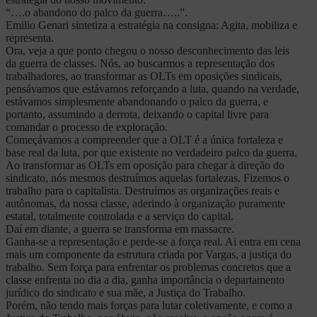
“….o abandono do palco da guerra…..”.
Emilio Genari sintetiza a estratégia na consigna: Agita, mobiliza e
representa.
Ora, veja a que ponto chegou o nosso desconhecimento das leis
da guerra de classes. Nós, ao buscarmos a representação dos
trabalhadores, ao transformar as OLTs em oposições sindicais,
pensávamos que estávamos reforçando a luta, quando na verdade,
estávamos simplesmente abandonando o palco da guerra, e
portanto, assumindo a derrota, deixando o capital livre para
comandar o processo de exploração.
Começávamos a compreender que a OLT é a única fortaleza e
base real da luta, por que existente no verdadeiro palco da guerra.
Ao transformar as OLTs em oposição para chegar à direção do
sindicato, nós mesmos destruímos aquelas fortalezas. Fizemos o
trabalho para o capitalista. Destruímos as organizações reais e
autônomas, da nossa classe, aderindo à organização puramente
estatal, totalmente controlada e a serviço do capital.
Daí em diante, a guerra se transforma em massacre.
Ganha-se a representação e perde-se a força real. Ai entra em cena
mais um componente da estrutura criada por Vargas, a justiça do
trabalho. Sem força para enfrentar os problemas concretos que a
classe enfrenta no dia a dia, ganha importância o departamento
jurídico do sindicato e sua mãe, a Justiça do Trabalho.
Porém, não tendo mais forças para lutar coletivamente, e como a