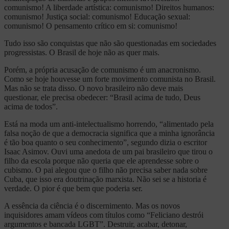
comunismo! A liberdade artística: comunismo! Direitos humanos:
comunismo! Justiça social: comunismo! Educação sexual:
comunismo! O pensamento crítico em si: comunismo!
Tudo isso são conquistas que não são questionadas em sociedades
progressistas. O Brasil de hoje não as quer mais.
Porém, a própria acusação de comunismo é um anacronismo.
Como se hoje houvesse um forte movimento comunista no Brasil.
Mas não se trata disso. O novo brasileiro não deve mais
questionar, ele precisa obedecer: “Brasil acima de tudo, Deus
acima de todos”.
Está na moda um anti-intelectualismo horrendo, “alimentado pela
falsa noção de que a democracia significa que a minha ignorância
é tão boa quanto o seu conhecimento”, segundo dizia o escritor
Isaac Asimov. Ouvi uma anedota de um pai brasileiro que tirou o
filho da escola porque não queria que ele aprendesse sobre o
cubismo. O pai alegou que o filho não precisa saber nada sobre
Cuba, que isso era doutrinação marxista. Não sei se a historia é
verdade. O pior é que bem que poderia ser.
A essência da ciência é o discernimento. Mas os novos
inquisidores amam vídeos com títulos como “Feliciano destrói
argumentos e bancada LGBT”. Destruir, acabar, detonar,