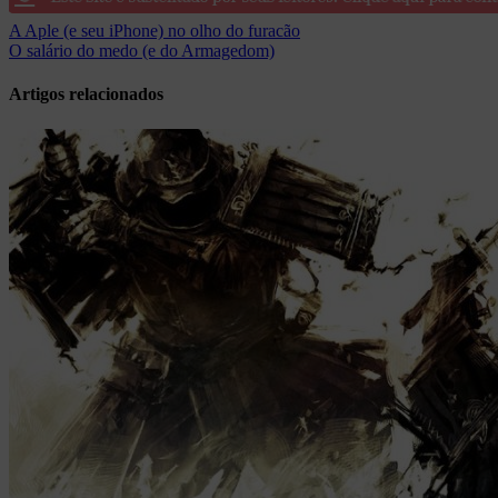
Navegação
A Aple (e seu iPhone) no olho do furacão
O salário do medo (e do Armagedom)
de
Post
Artigos relacionados