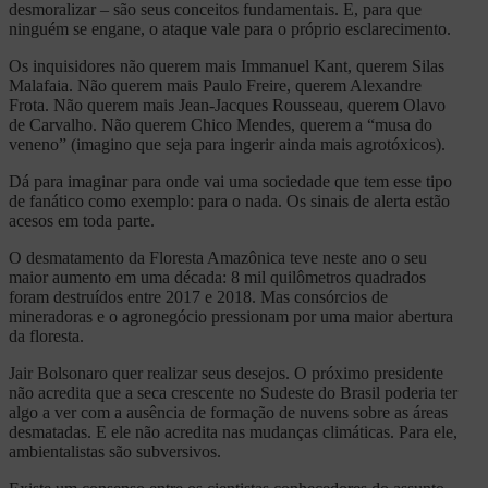
desmoralizar – são seus conceitos fundamentais. E, para que
ninguém se engane, o ataque vale para o próprio esclarecimento.
Os inquisidores não querem mais Immanuel Kant, querem Silas
Malafaia. Não querem mais Paulo Freire, querem Alexandre
Frota. Não querem mais Jean-Jacques Rousseau, querem Olavo
de Carvalho. Não querem Chico Mendes, querem a “musa do
veneno” (imagino que seja para ingerir ainda mais agrotóxicos).
Dá para imaginar para onde vai uma sociedade que tem esse tipo
de fanático como exemplo: para o nada. Os sinais de alerta estão
acesos em toda parte.
O desmatamento da Floresta Amazônica teve neste ano o seu
maior aumento em uma década: 8 mil quilômetros quadrados
foram destruídos entre 2017 e 2018. Mas consórcios de
mineradoras e o agronegócio pressionam por uma maior abertura
da floresta.
Jair Bolsonaro quer realizar seus desejos. O próximo presidente
não acredita que a seca crescente no Sudeste do Brasil poderia ter
algo a ver com a ausência de formação de nuvens sobre as áreas
desmatadas. E ele não acredita nas mudanças climáticas. Para ele,
ambientalistas são subversivos.