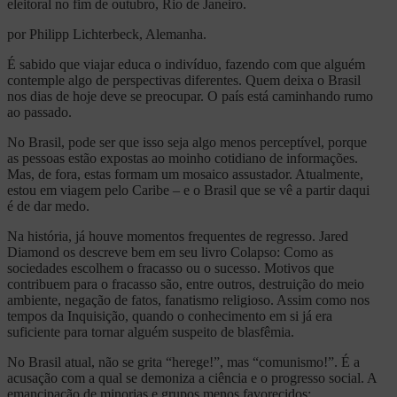
eleitoral no fim de outubro, Rio de Janeiro.
por Philipp Lichterbeck, Alemanha.
É sabido que viajar educa o indivíduo, fazendo com que alguém
contemple algo de perspectivas diferentes. Quem deixa o Brasil
nos dias de hoje deve se preocupar. O país está caminhando rumo
ao passado.
No Brasil, pode ser que isso seja algo menos perceptível, porque
as pessoas estão expostas ao moinho cotidiano de informações.
Mas, de fora, estas formam um mosaico assustador. Atualmente,
estou em viagem pelo Caribe – e o Brasil que se vê a partir daqui
é de dar medo.
Na história, já houve momentos frequentes de regresso. Jared
Diamond os descreve bem em seu livro Colapso: Como as
sociedades escolhem o fracasso ou o sucesso. Motivos que
contribuem para o fracasso são, entre outros, destruição do meio
ambiente, negação de fatos, fanatismo religioso. Assim como nos
tempos da Inquisição, quando o conhecimento em si já era
suficiente para tornar alguém suspeito de blasfêmia.
No Brasil atual, não se grita “herege!”, mas “comunismo!”. É a
acusação com a qual se demoniza a ciência e o progresso social. A
emancipação de minorias e grupos menos favorecidos: