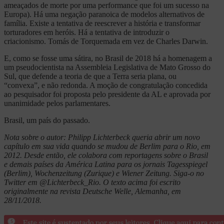
ameaçados de morte por uma performance que foi um sucesso na
Europa). Há uma negação paranoica de modelos alternativos de
família. Existe a tentativa de reescrever a história e transformar
torturadores em heróis. Há a tentativa de introduzir o
criacionismo. Tomás de Torquemada em vez de Charles Darwin.
E, como se fosse uma sátira, no Brasil de 2018 há a homenagem a
um pseudocientista na Assembleia Legislativa de Mato Grosso do
Sul, que defende a teoria de que a Terra seria plana, ou
“convexa”, e não redonda. A moção de congratulação concedida
ao pesquisador foi proposta pelo presidente da AL e aprovada por
unanimidade pelos parlamentares.
Brasil, um país do passado.
Nota sobre o autor: Philipp Lichterbeck queria abrir um novo
capítulo em sua vida quando se mudou de Berlim para o Rio, em
2012. Desde então, ele colabora com reportagens sobre o Brasil
e demais países da América Latina para os jornais Tagesspiegel
(Berlim), Wochenzeitung (Zurique) e Wiener Zeitung. Siga-o no
Twitter em @Lichterbeck_Rio. O texto acima foi escrito
originalmente na revista Deutsche Welle, Alemanha, em
28/11/2018.