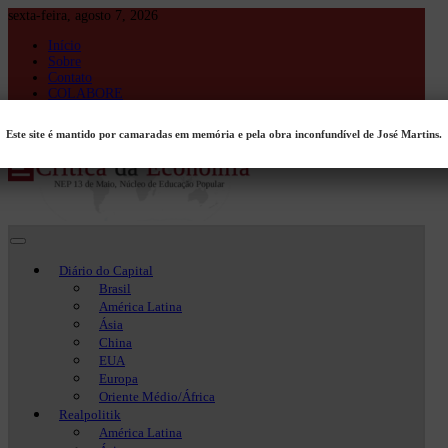
Skip
sexta-feira, agosto 7, 2026
to
Início
content
Sobre
Contato
COLABORE
Entrar
Este site é mantido por camaradas em memória e pela obra inconfundível de José Martins.
Crítica da Economia
Crítica da Economia
Diário do Capital
Brasil
América Latina
Ásia
China
EUA
Europa
Oriente Médio/África
Realpolitik
América Latina