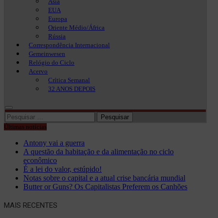
Ásia
EUA
Europa
Oriente Médio/África
Rússia
Correspondência Internacional
Gemeinwesen
Relógio do Ciclo
Acervo
Crítica Semanal
32 ANOS DEPOIS
Pesquisar
por:
Últimas notícias
Antony vai a guerra
A questão da habitação e da alimentação no ciclo
econômico
É a lei do valor, estúpido!
Notas sobre o capital e a atual crise bancária mundial
Butter or Guns? Os Capitalistas Preferem os Canhões
MAIS RECENTES