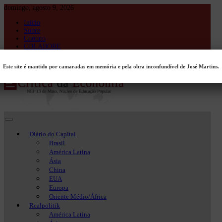
Skip
domingo, agosto 9, 2026
to
Início
content
Sobre
Contato
COLABORE
Entrar
Este site é mantido por camaradas em memória e pela obra inconfundível de José Martins.
Crítica da Economia
Crítica da Economia
Diário do Capital
Brasil
América Latina
Ásia
China
EUA
Europa
Oriente Médio/África
Realpolitik
América Latina