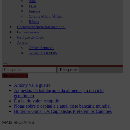
Ásia
EUA
Europa
Oriente Médio/África
Rússia
Correspondência Internacional
Gemeinwesen
Relógio do Ciclo
Acervo
Crítica Semanal
32 ANOS DEPOIS
Pesquisar
por:
Últimas notícias
Antony vai a guerra
A questão da habitação e da alimentação no ciclo
econômico
É a lei do valor, estúpido!
Notas sobre o capital e a atual crise bancária mundial
Butter or Guns? Os Capitalistas Preferem os Canhões
MAIS RECENTES