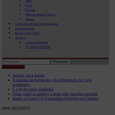
Ásia
EUA
Europa
Oriente Médio/África
Rússia
Correspondência Internacional
Gemeinwesen
Relógio do Ciclo
Acervo
Crítica Semanal
32 ANOS DEPOIS
Pesquisar
por:
Últimas notícias
Antony vai a guerra
A questão da habitação e da alimentação no ciclo
econômico
É a lei do valor, estúpido!
Notas sobre o capital e a atual crise bancária mundial
Butter or Guns? Os Capitalistas Preferem os Canhões
MAIS RECENTES