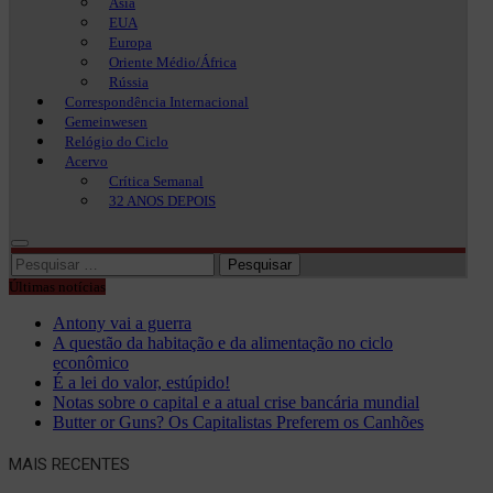
Ásia
EUA
Europa
Oriente Médio/África
Rússia
Correspondência Internacional
Gemeinwesen
Relógio do Ciclo
Acervo
Crítica Semanal
32 ANOS DEPOIS
Pesquisar
por:
Últimas notícias
Antony vai a guerra
A questão da habitação e da alimentação no ciclo
econômico
É a lei do valor, estúpido!
Notas sobre o capital e a atual crise bancária mundial
Butter or Guns? Os Capitalistas Preferem os Canhões
MAIS RECENTES