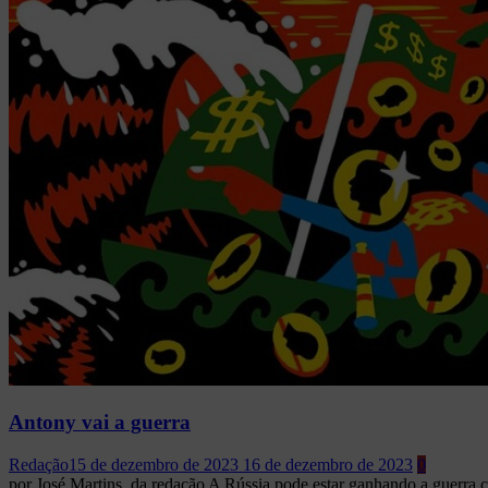
Antony vai a guerra
Redação
15 de dezembro de 2023
16 de dezembro de 2023
0
por José Martins, da redação A Rússia pode estar ganhando a guerra c