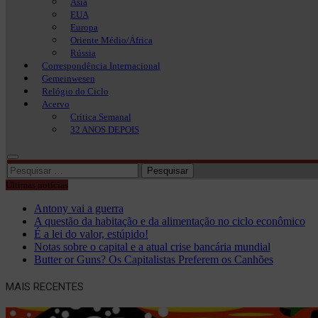
Ásia
EUA
Europa
Oriente Médio/África
Rússia
Correspondência Internacional
Gemeinwesen
Relógio do Ciclo
Acervo
Crítica Semanal
32 ANOS DEPOIS
Pesquisar
por:
Últimas notícias
Antony vai a guerra
A questão da habitação e da alimentação no ciclo econômico
É a lei do valor, estúpido!
Notas sobre o capital e a atual crise bancária mundial
Butter or Guns? Os Capitalistas Preferem os Canhões
MAIS RECENTES