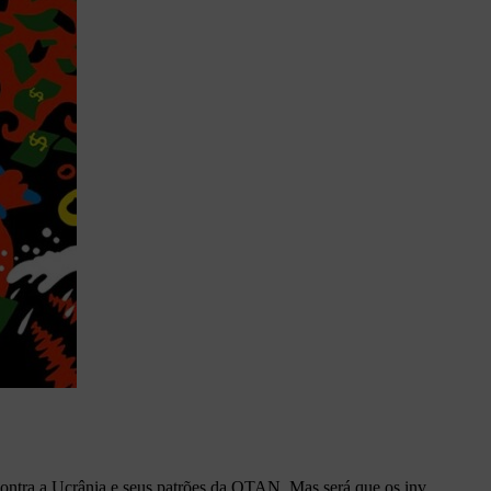
ontra a Ucrânia e seus patrões da OTAN. Mas será que os inv...