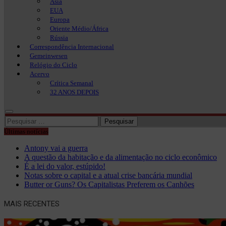
Ásia
EUA
Europa
Oriente Médio/África
Rússia
Correspondência Internacional
Gemeinwesen
Relógio do Ciclo
Acervo
Crítica Semanal
32 ANOS DEPOIS
Pesquisar
por:
Últimas notícias
Antony vai a guerra
A questão da habitação e da alimentação no ciclo econômico
É a lei do valor, estúpido!
Notas sobre o capital e a atual crise bancária mundial
Butter or Guns? Os Capitalistas Preferem os Canhões
MAIS RECENTES