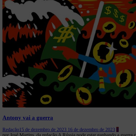
Antony vai a guerra
Redação
15 de dezembro de 2023
16 de dezembro de 2023
0
por José Martins, da redação A Rússia pode estar ganhando a guerra c