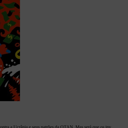
ontra a Ucrânia e seus patrões da OTAN. Mas será que os inv...