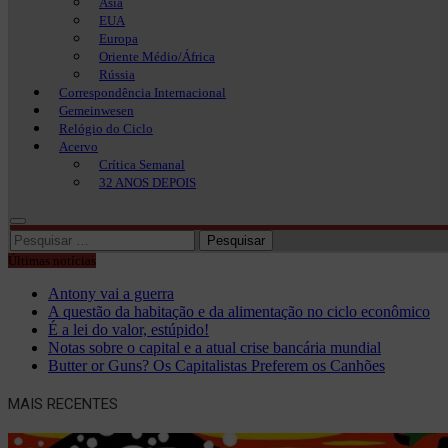
Ásia
EUA
Europa
Oriente Médio/África
Rússia
Correspondência Internacional
Gemeinwesen
Relógio do Ciclo
Acervo
Crítica Semanal
32 ANOS DEPOIS
Pesquisar
por:
Últimas notícias
Antony vai a guerra
A questão da habitação e da alimentação no ciclo econômico
É a lei do valor, estúpido!
Notas sobre o capital e a atual crise bancária mundial
Butter or Guns? Os Capitalistas Preferem os Canhões
MAIS RECENTES