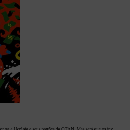
ontra a Ucrânia e seus patrões da OTAN. Mas será que os inv...