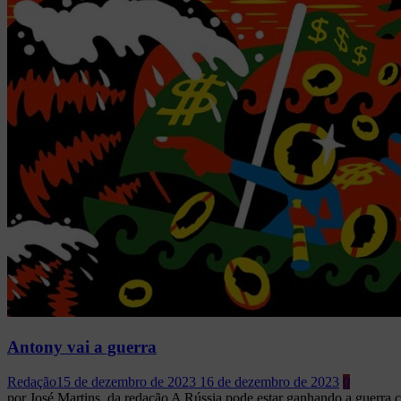
Antony vai a guerra
Redação
15 de dezembro de 2023
16 de dezembro de 2023
0
por José Martins, da redação A Rússia pode estar ganhando a guerra c