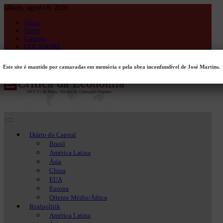
Skip
sábado, agosto 8, 2026
to
Início
content
Sobre
Contato
COLABORE
Entrar
Este site é mantido por camaradas em memória e pela obra inconfundível de José Martins.
Crítica da Economia
Crítica da Economia
Diário do Capital
Brasil
América Latina
Ásia
China
EUA
Europa
Oriente Médio/África
Realpolitik
América Latina