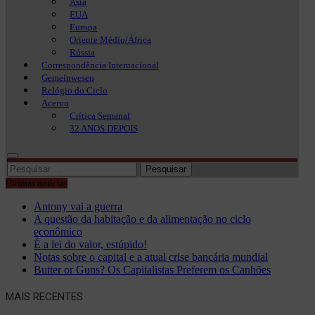
Ásia
EUA
Europa
Oriente Médio/África
Rússia
Correspondência Internacional
Gemeinwesen
Relógio do Ciclo
Acervo
Crítica Semanal
32 ANOS DEPOIS
Pesquisar
por:
Últimas notícias
Antony vai a guerra
A questão da habitação e da alimentação no ciclo
econômico
É a lei do valor, estúpido!
Notas sobre o capital e a atual crise bancária mundial
Butter or Guns? Os Capitalistas Preferem os Canhões
MAIS RECENTES