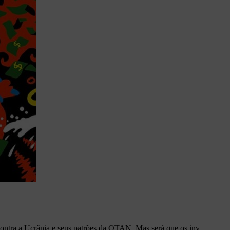
ontra a Ucrânia e seus patrões da OTAN. Mas será que os inv...