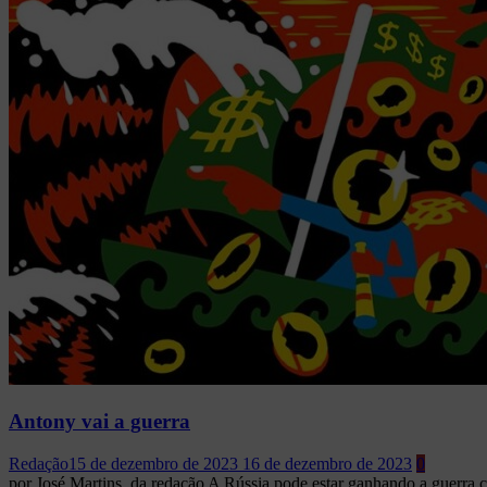
Antony vai a guerra
Redação
15 de dezembro de 2023
16 de dezembro de 2023
0
por José Martins, da redação A Rússia pode estar ganhando a guerra c