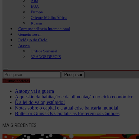
Ásia
EUA
Europa
Oriente Médio/África
Rússia
Correspondência Internacional
Gemeinwesen
Relógio do Ciclo
Acervo
Crítica Semanal
32 ANOS DEPOIS
Pesquisar
por:
Últimas notícias
Antony vai a guerra
A questão da habitação e da alimentação no ciclo econômico
É a lei do valor, estúpido!
Notas sobre o capital e a atual crise bancária mundial
Butter or Guns? Os Capitalistas Preferem os Canhões
MAIS RECENTES