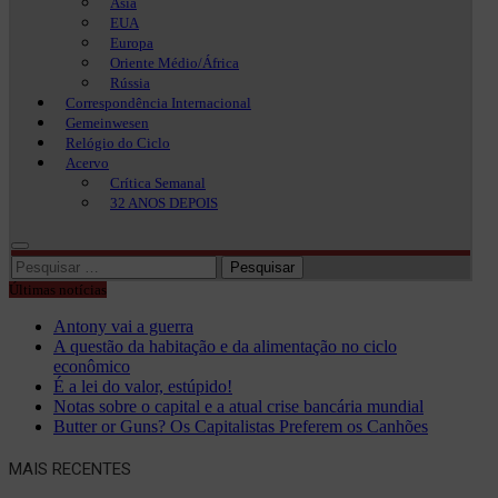
Ásia
EUA
Europa
Oriente Médio/África
Rússia
Correspondência Internacional
Gemeinwesen
Relógio do Ciclo
Acervo
Crítica Semanal
32 ANOS DEPOIS
Pesquisar
por:
Últimas notícias
Antony vai a guerra
A questão da habitação e da alimentação no ciclo
econômico
É a lei do valor, estúpido!
Notas sobre o capital e a atual crise bancária mundial
Butter or Guns? Os Capitalistas Preferem os Canhões
MAIS RECENTES