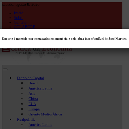
Skip
sábado, agosto 8, 2026
to
Início
content
Sobre
Contato
COLABORE
Entrar
Este site é mantido por camaradas em memória e pela obra inconfundível de José Martins.
Crítica da Economia
Crítica da Economia
Diário do Capital
Brasil
América Latina
Ásia
China
EUA
Europa
Oriente Médio/África
Realpolitik
América Latina