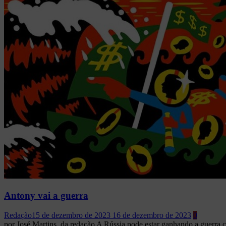
Antony vai a guerra
Redação
15 de dezembro de 2023
16 de dezembro de 2023
0
por José Martins, da redação A Rússia pode estar ganhando a guerra c