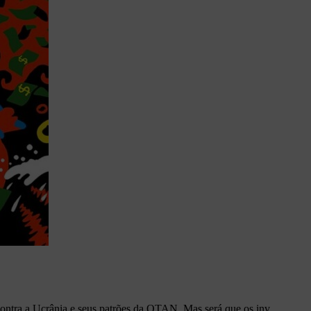
ontra a Ucrânia e seus patrões da OTAN. Mas será que os inv...