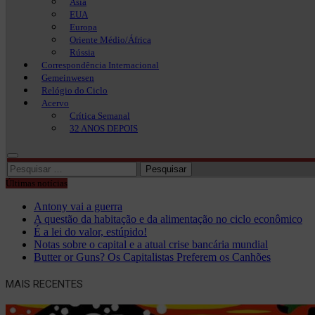
Ásia
EUA
Europa
Oriente Médio/África
Rússia
Correspondência Internacional
Gemeinwesen
Relógio do Ciclo
Acervo
Crítica Semanal
32 ANOS DEPOIS
Pesquisar
por:
Últimas notícias
Antony vai a guerra
A questão da habitação e da alimentação no ciclo econômico
É a lei do valor, estúpido!
Notas sobre o capital e a atual crise bancária mundial
Butter or Guns? Os Capitalistas Preferem os Canhões
MAIS RECENTES