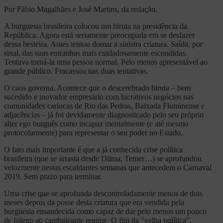
Por Fábio Magalhães e José Martins, da redação.
A burguesia brasileira colocou um biruta na presidência da
República. Agora está seriamente preocupada em se desfazer
dessa besteira. Antes tentou domar a sinistra criatura. Saída, por
sinal, das suas entranhas mais cuidadosamente escondidas.
Tentava torná-la uma pessoa normal. Pelo menos apresentável ao
grande público. Fracassou nas duas tentativas.
O caos governa. Acontece que o descerebrado biruta – bem
sucedido e inovador empresário com lucrativos negócios nas
comunidades cariocas de Rio das Pedras, Baixada Fluminense e
adjacências – já foi devidamente diagnosticado pelo seu próprio
alter ego burguês como incapaz mentalmente (e até mesmo
protocolarmente) para representar o seu poder no Estado.
O fato mais importante é que a já conhecida crise política
brasileira (que se arrasta desde Dilma, Temer…) se aprofundou
velozmente nestas escaldantes semanas que antecedem o Carnaval
2019. Sem prazo para terminar.
Uma crise que se aprofunda descontroladamente menos de dois
meses depois da posse desta criatura que era vendida pela
burguesia ensandecida como capaz de dar pelo menos um pouco
de folego ao cambaleante regime. O fim da “velha política”,