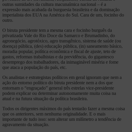
outras sumidades da cultura macunaímica nacional – é a
expressão mais acabada da burguesia brasileira e da dominação
imperialista dos EUA na América do Sul. Cara de um, focinho do
outro.
O biruta presidente tem a mesma cara e focinho burguês da
privatizada Vale do Rio Doce da Samarco e Brumadinho, do
agronegócio, agrotóxico, agro transgênico, sistema de saúde (ou
doença) pública, (des) educação pública, (in) saneamento básico,
moradia popular, política econômica e fiscal de ajuste, teto de
gastos, reformas trabalhistas e da previdência, do gigantesco
desemprego dos trabalhadores, da inimaginável miséria e fome
que ataca a população do país, etc.
Os analistas e estrategistas políticos em geral ignoram que nem a
ação do entorno político do biruta presidente nem a dos que
entornam o “engraçado” general três estrelas vice-presidente
podem explicar ou determinar autonomamente muita coisa na
atual e na futura situação da política brasileira.
Todos os dirigentes máximos do país tentarão fazer a mesma coisa
que os anteriores, sem nenhuma originalidade. E o mais
importante de tudo isso: sem alterar um milímetro a tendência de
agravamento da situação.