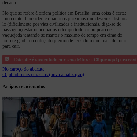
década.
No que se refere à ordem política em Brasília, uma coisa é certa:
tanto o atual presidente quanto os próximos que devem substituí-
lo (dificilmente por vias civilizadas e institucionais, diga-se de
passagem) estarão ocupados o tempo todo como peão de
vaquejada tentando se manter o máximo de tempo em cima do
touro e ganhar o cobiçado prêmio de ter sido o que mais demorou
para cair.
Navegação
No caroço do abacate
O pibinho dos parasitas (nova atualização)
de
Post
Artigos relacionados