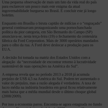
Uma pequena observação de mais um fato da vida real do país
para esclarecer um pouco mais este enigma da atual
ingovernabilidade burguesa no Brasil. E concluir este já longo
boletim.
Enquanto em Brasília o biruta capitão de milícias e o “engraçado”
general continuavam protagonizando uma pornochanchada
política da pior categoria, em São Bernardo do Campo (SP)
anunciava-se, nesta terça-feira (19) o fechamento da centenária
fábrica da Ford Corporation. Mais de 3000 operários mandados
para o olho da rua. A Ford deve deslocar a produção para os
EUA.
A decisão foi tomada na matriz dos Estados Unidos com a
alegação da “necessidade de encontrar retorno à lucratividade
sustentável de suas operações na América do Sul”.
A empresa revela que no período 2013 a 2018 já acumula
prejuízo de US$ 4,5 na América do Sul. Podem ter aumentado o
valor do prejuízo, mas a razão alegada é verdadeira. A taxa de
lucro média na indústria brasileira em geral ficou relativamente
mais baixa que a média mundial desde o último choque global
(2008/2009).
Por isso a economia parou. Encontra-se agora estagnada no fundo