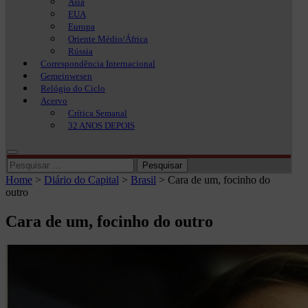
Ásia
EUA
Europa
Oriente Médio/África
Rússia
Correspondência Internacional
Gemeinwesen
Relógio do Ciclo
Acervo
Crítica Semanal
32 ANOS DEPOIS
Pesquisar
por:
Home
>
Diário do Capital
>
Brasil
>
Cara de um, focinho do
outro
Cara de um, focinho do outro