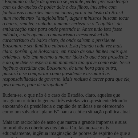
“
Enquanto o chefe de governo se permite perder precioso tempo
com os devaneios de poder dele e dos filhos, inclusive com
fantasiosas conexões internacionais para a inclusão do Brasil
num movimento “antiglobalista”, alguns ministros buscam tocar
o barco, sem ter, contudo, a menor certeza se o “capitão” da
embarcação sabe para onde pretende ir. Antes tudo isso fosse
método, e não apenas o amadorismo irresponsável tão
característico do baixo clero, de onde saíram o presidente
Bolsonaro e seu fanático entorno. Está ficando cada vez mais
claro, porém, que Bolsonaro, em razão de seus limites mais que
evidentes, não tem mesmo a menor ideia do que é ser presidente
e do que dele se espera num momento tão grave como este. Seria
ingênuo acreditar que Bolsonaro, de uma hora para outra,
passará a se comportar como presidente e assumirá as
responsabilidades de governo. Mais realista é torcer para que ele,
pelo menos, pare de atrapalhar.”
Iludem-se, o que não é o caso do Estadão, claro, aqueles que
imaginam o ridículo general três estrelas vice-presidente Mourão
enxotando da presidência o capitão de milícias e se oferecendo
como um salvador “plano B” para a caótica situação política atual.
Mais um raciocínio de asno que marca a grande imprensa e suas
improdutivas coberturas dos fatos. Ou, falando-se mais
educadamente, ingênua imaginação de pobres de espírito de que a