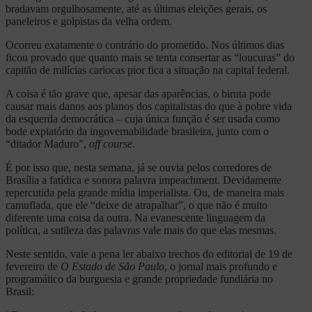
bradavam orgulhosamente, até as últimas eleições gerais, os
paneleiros e golpistas da velha ordem.
Ocorreu exatamente o contrário do prometido. Nos últimos dias
ficou provado que quanto mais se tenta consertar as “loucuras” do
capitão de milícias cariocas pior fica a situação na capital federal.
A coisa é tão grave que, apesar das aparências, o biruta pode
causar mais danos aos planos dos capitalistas do que à pobre vida
da esquerda democrática – cuja única função é ser usada como
bode expiatório da ingovernabilidade brasileira, junto com o
“ditador Maduro”,
off course
.
É por isso que, nesta semana, já se ouvia pelos corredores de
Brasília a fatídica e sonora palavra impeachment. Devidamente
repercutida pela grande mídia imperialista. Ou, de maneira mais
camuflada, que ele “deixe de atrapalhar”, o que não é muito
diferente uma coisa da outra. Na evanescente linguagem da
política, a sutileza das palavras vale mais do que elas mesmas.
Neste sentido, vale a pena ler abaixo trechos do editorial de 19 de
fevereiro de
O Estado de São Paulo
, o jornal mais profundo e
programático da burguesia e grande propriedade fundiária no
Brasil: