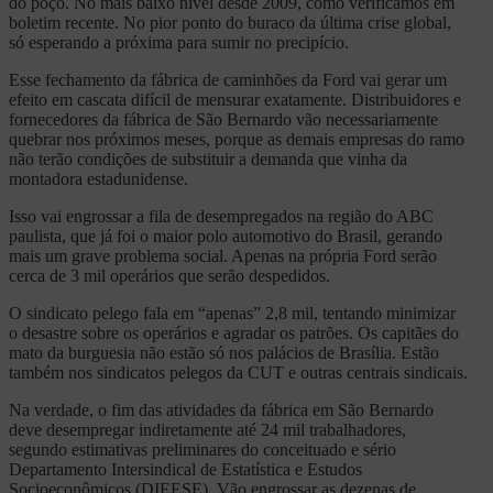
do poço. No mais baixo nível desde 2009, como verificamos em
boletim recente. No pior ponto do buraco da última crise global,
só esperando a próxima para sumir no precipício.
Esse fechamento da fábrica de caminhões da Ford vai gerar um
efeito em cascata difícil de mensurar exatamente. Distribuidores e
fornecedores da fábrica de São Bernardo vão necessariamente
quebrar nos próximos meses, porque as demais empresas do ramo
não terão condições de substituir a demanda que vinha da
montadora estadunidense.
Isso vai engrossar a fila de desempregados na região do ABC
paulista, que já foi o maior polo automotivo do Brasil, gerando
mais um grave problema social. Apenas na própria Ford serão
cerca de 3 mil operários que serão despedidos.
O sindicato pelego fala em “apenas” 2,8 mil, tentando minimizar
o desastre sobre os operários e agradar os patrões. Os capitães do
mato da burguesia não estão só nos palácios de Brasília. Estão
também nos sindicatos pelegos da CUT e outras centrais sindicais.
Na verdade, o fim das atividades da fábrica em São Bernardo
deve desempregar indiretamente até 24 mil trabalhadores,
segundo estimativas preliminares do conceituado e sério
Departamento Intersindical de Estatística e Estudos
Socioeconômicos (DIEESE). Vão engrossar as dezenas de