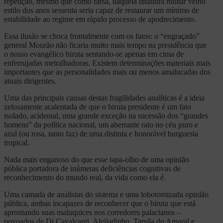
repetição, mesmo que como farsa, daquela ditadura militar velho
estilo dos anos sessenta seria capaz de restaurar um mínimo de
estabilidade ao regime em rápido processo de apodrecimento.
Essa ilusão se choca frontalmente com os fatos: o “engraçado”
general Mourão não ficaria muito mais tempo na presidência que
o nosso evangélico biruta sentando-se apenas em cima de
enferrujadas metralhadoras. Existem determinações materiais mais
importantes que as personalidades mais ou menos amalucadas dos
atuais dirigentes.
Uma das principais causas destas fragilidades analíticas é a ideia
zelosamente acalentada de que o biruta presidente é um fato
isolado, acidental, uma grande exceção na sucessão dos “grandes
homens” da política nacional, um aberrante raio no céu puro e
azul (ou rosa, tanto faz) de uma distinta e honorável burguesia
tropical.
Nada mais enganoso do que esse tapa-olho de uma opinião
pública portadora de inúmeras deficiências cognitivas de
reconhecimento do mundo real, da vida como ela é.
Uma camada de analistas do sistema e uma lobotomizada opinião
pública, ambas incapazes de reconhecer que o biruta que está
aprontando suas maluquices nos corredores palacianos –
povoados de Di Cavalcanti, Aleijadinho, Tarsila do Amaral e