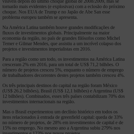
visíveis depois do último choque global de 2008/2009, mas se
tornarão mais evidentes (e explosivas) com a eclosão do próximo
choque. Nos EUA de Trump e no Japão de Abe San esse
problema europeu também se apresenta.
Na América Latina também houve grandes modificações de
fluxos de investimentos globais. Principalmente na maior
economia da região, no país de grandes filósofos como Michel
Temer e Gilmar Mendes, que assistiu a um incrível colapso dos
projetos e investimentos imperialistas em 2016.
Para a região como um todo, os investimentos na América Latina
cresceram 2% em 2016, para um total de US$ 71,2 bilhões. O
número de projetos cresceu 5%, enquanto o número de emprego
de trabalhadores decorrentes destes projetos também cresceu 4%.
Os três principais destinos do capital na região foram México
(US$ 26.2 bilhões), Brasil (US$ 12,1 bilhões) e Argentina (US$
12 bilhões). Combinados, esses três países contabilizam 70% dos
investimentos internacionais na região.
Mas o Brasil experimentou um declínio histórico em todos os
itens relacionados à entrada de greenfield capital: queda de 33%
no número de projetos, de 28% em investimentos de capital e de
15% no emprego. No mesmo ano a Argentina subiu 279% nos
investimentos e 123% nos novos projetos.