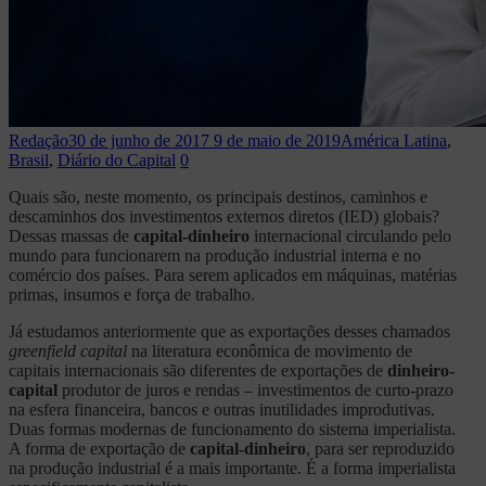
Redação
30 de junho de 2017
9 de maio de 2019
América Latina
,
Brasil
,
Diário do Capital
0
Quais são, neste momento, os principais destinos, caminhos e
descaminhos dos investimentos externos diretos (IED) globais?
Dessas massas de
capital-dinheiro
internacional circulando pelo
mundo para funcionarem na produção industrial interna e no
comércio dos países. Para serem aplicados em máquinas, matérias
primas, insumos e força de trabalho.
Já estudamos anteriormente que as exportações desses chamados
greenfield capital
na literatura econômica de movimento de
capitais internacionais são diferentes de exportações de
dinheiro-
capital
produtor de juros e rendas – investimentos de curto-prazo
na esfera financeira, bancos e outras inutilidades improdutivas.
Duas formas modernas de funcionamento do sistema imperialista.
A forma de exportação de
capital-dinheiro
, para ser reproduzido
na produção industrial é a mais importante. É a forma imperialista