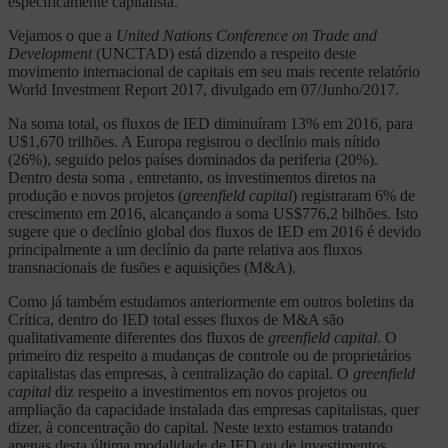
especificamente capitalista.
Vejamos o que a
United Nations Conference on Trade and
Development
(UNCTAD) está dizendo a respeito deste
movimento internacional de capitais em seu mais recente relatório
World Investment Report 2017, divulgado em 07/Junho/2017.
Na soma total, os fluxos de IED diminuíram 13% em 2016, para
U$1,670 trilhões. A Europa registrou o declínio mais nítido
(26%), seguido pelos países dominados da periferia (20%).
Dentro desta soma , entretanto, os investimentos diretos na
produção e novos projetos (
greenfield capital
) registraram 6% de
crescimento em 2016, alcançando a soma US$776,2 bilhões. Isto
sugere que o declínio global dos fluxos de IED em 2016 é devido
principalmente a um declínio da parte relativa aos fluxos
transnacionais de fusões e aquisições (M&A).
Como já também estudamos anteriormente em outros boletins da
Crítica, dentro do IED total esses fluxos de M&A são
qualitativamente diferentes dos fluxos de
greenfield capital
. O
primeiro diz respeito a mudanças de controle ou de proprietários
capitalistas das empresas, à centralização do capital. O
greenfield
capital
diz respeito a investimentos em novos projetos ou
ampliação da capacidade instalada das empresas capitalistas, quer
dizer, à concentração do capital. Neste texto estamos tratando
apenas desta última modalidade de IED ou de investimentos.