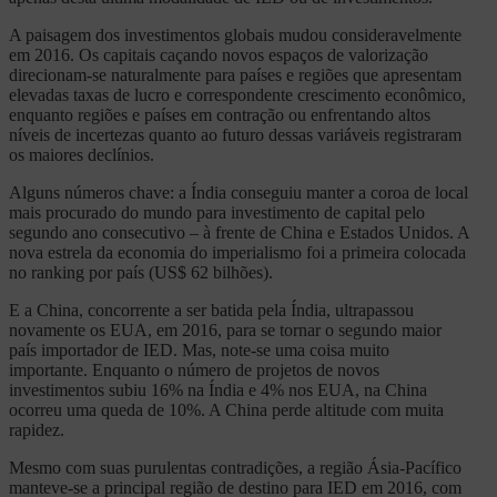
A paisagem dos investimentos globais mudou consideravelmente
em 2016. Os capitais caçando novos espaços de valorização
direcionam-se naturalmente para países e regiões que apresentam
elevadas taxas de lucro e correspondente crescimento econômico,
enquanto regiões e países em contração ou enfrentando altos
níveis de incertezas quanto ao futuro dessas variáveis registraram
os maiores declínios.
Alguns números chave: a Índia conseguiu manter a coroa de local
mais procurado do mundo para investimento de capital pelo
segundo ano consecutivo – à frente de China e Estados Unidos. A
nova estrela da economia do imperialismo foi a primeira colocada
no ranking por país (US$ 62 bilhões).
E a China, concorrente a ser batida pela Índia, ultrapassou
novamente os EUA, em 2016, para se tornar o segundo maior
país importador de IED. Mas, note-se uma coisa muito
importante. Enquanto o número de projetos de novos
investimentos subiu 16% na Índia e 4% nos EUA, na China
ocorreu uma queda de 10%. A China perde altitude com muita
rapidez.
Mesmo com suas purulentas contradições, a região Ásia-Pacífico
manteve-se a principal região de destino para IED em 2016, com