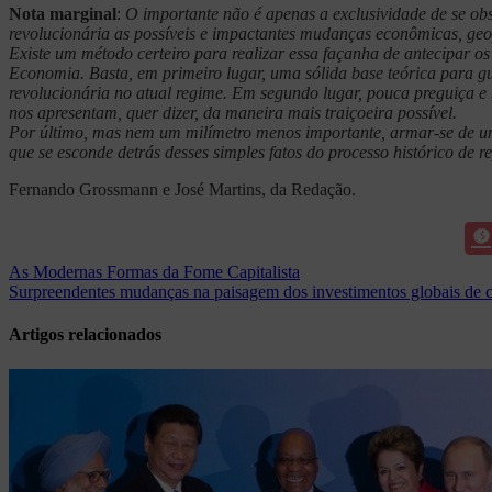
Nota marginal
:
O importante não é apenas a exclusividade de se obs
revolucionária as possíveis e impactantes mudanças econômicas, geopo
Existe um método certeiro para realizar essa façanha de antecipar o
Economia. Basta, em primeiro lugar, uma sólida base teórica para gui
revolucionária no atual regime. Em segundo lugar, pouca preguiça e
nos apresentam, quer dizer, da maneira mais traiçoeira possível.
Por último, mas nem um milímetro menos importante, armar-se de um
que se esconde detrás desses simples fatos do processo histórico de 
Fernando Grossmann e José Martins, da Redação.
Navegação
As Modernas Formas da Fome Capitalista
Surpreendentes mudanças na paisagem dos investimentos globais de c
de
Post
Artigos relacionados