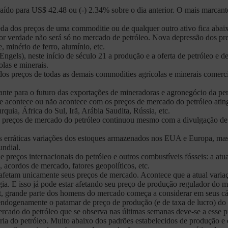
 caído para US$ 42.48 ou (-) 2.34% sobre o dia anterior. O mais marcan
a dos preços de uma commoditie ou de qualquer outro ativo fica abaixo
for verdade não será só no mercado de petróleo. Nova depressão dos pr
 minério de ferro, alumínio, etc.
Engels), neste início de século 21 a produção e a oferta de petróleo e
las e minerais.
os preços de todas as demais commodities agrícolas e minerais comerci
tante para o futuro das exportações de mineradoras e agronegócio da pe
que acontece ou não acontece com os preços de mercado do petróleo ati
ia, África do Sul, Irã, Arábia Saudita, Rússia, etc.
s preços de mercado do petróleo continuou mesmo com a divulgação de
 erráticas variações dos estoques armazenados nos EUA e Europa, mas
undial.
e preços internacionais do petróleo e outros combustíveis fósseis: a at
, acordos de mercado, fatores geopolíticos, etc.
 afetam unicamente seus preços de mercado. Acontece que a atual varia
rgia. E isso já pode estar afetando seu preço de produção regulador do 
et, grande parte dos homens do mercado começa a considerar em seus cál
 endogenamente o patamar de preço de produção (e de taxa de lucro) do 
ercado do petróleo que se observa nas últimas semanas deve-se a esse
ia do petróleo. Muito abaixo dos padrões estabelecidos de produção e 