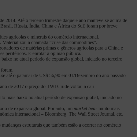
 2014. Até o terceiro trimestre daquele ano manteve-se acima de
Brasil, Rússia, Índia, China e África do Sul) foram por breve
ties agrícolas e minerais do comércio internacional.
6. Materializou a chamada “crise das commodities”.
rtadores de matérias primas e gêneros agrícolas para a China e
es periféricos. E enrolar a opinião pública.
aixo no atual período de expansão global, iniciado no terceiro
 foram.
ndo-se até o patamar de US$ 56,90 em 01/Dezembro do ano passado
 ano de 2017 o preço do TWI Crude voltou a cair
o mais baixo no atual período de expansão global, iniciado no
íodo de expansão global. Portanto, um
market bear
muito mais
ômica internacional – Bloomberg, The Wall Street Journal, etc.
 mudanças estruturais que também estão a ocorrer no comércio