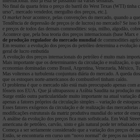
internacional. Isso já está se passando há varias semanas.
No final da quarta feira o preço do barril do West Texas (WTI) tinha
urso”, mercado vendedor, mergulho dos preços, etc.].
O
market bear
acontece, pelas convenções do mercado, quando a qued
Tendência de depressão de preços (e de lucros) no mercado? Se isso 
e preços de todos das demais commodities: soja, milho, algodão, cobre,
Acontece que, pela boa teoria dos preços internacionais (base Marx e 
de produção regulador do mercado mundial
de commodities agríco
Em resumo: a evolução dos preços do petróleo determina a evolução d
geral de lucro embutida
A evolução dos preços internacionais do petróleo é muito mais impor
Mais importante que os determinantes da circulação e realização, o 
economias dominadas como Brasil, Argentina, Venezuela, México, Turqu
Mas voltemos a turbulenta conjuntura diária do mercado. A queda do
que os estoques norte-americanos do combustível tinham caído.
O problema é que o mercado não está mais preocupado apenas com as
fósseis nos EUA. Que já ultrapassou a Arábia Saudita na produção m
Surge então outra particularidade muito importante na atual variação d
apenas a fatores próprios da circulação simples – variação de estoques
Esses fatores exógenos da circulação e de realização das mercadorias
modificações estruturais da matriz produtiva mundial do setor de ene
A análise da evolução dos preços fica mais sofisticada. Em Wall Stre
americana de petróleo, carvão, xisto e gás natural pode ter rebaixado
Começa a ser seriamente considerado que a variação dos preços de m
Então, se encontraria em curso um “novo normal” de preços na indústr