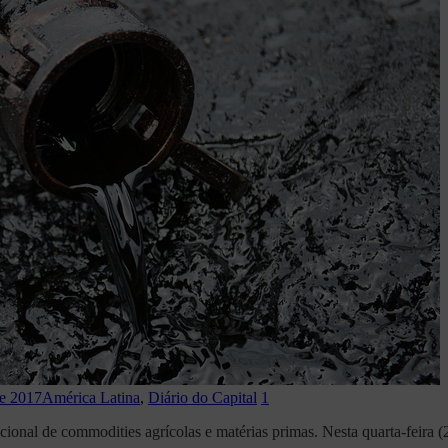
de 2017
América Latina
,
Diário do Capital
1
cional de commodities agrícolas e matérias primas. Nesta quarta-feira 