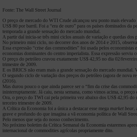
Fonte: The Wall Street Journal
O preço de mercado do WTI Crude alcançou seu ponto mais elevado (U
US$ 80 por barril. Foi a “era de ouro” para os países dominados da pe
temporada a grande sensação do mercado mundial.
A partir daí inicia-se três mini ciclos anuais de variação e quedas do
No primeiro mini ciclo, no decorrer dos anos de 2014 e 2015, observ
Essa expressão “crise das commodities” foi usada pelos economistas 
economias dominantes do centro imperialista. Essa expressão serviu como
O preço do petróleo cravou exatamente US$ 42,95 no dia 02/fevereiro
trimestre de 2009.
E os BRICS não eram mais a grande sensação do mercado mundial. Vo
O segundo ciclo de variação dos preços do petróleo (agora de nova 
(2016).
Mas durou pouco o que ainda parece ser o “fim da crise das commodi
ininterruptamente. Já caiu, nesta semana, como vimos acima, o preço 
Ora, o preço do TWI cai pela primeira vez abaixo dos US$ 42,95 do d
terceiro trimestre de 2009.
A Crítica da Economia foi a única a destacar esse mega
market bear
,
grave e profundo do que imagina a vã economia política de Wall Stre
Pelo menos que seja do nosso conhecimento.
No próximo boletim da Crítica Semanal da Economia estaremos aprese
internacional de commodities agrícolas propriamente dito.