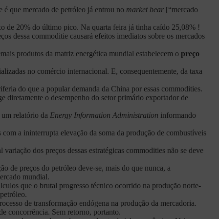
te é que mercado de petróleo já entrou no
market bear
[“mercado
 de 20% do último pico. Na quarta feira já tinha caído 25,08% !
eços dessa commoditie causará efeitos imediatos sobre os mercados
 demais produtos da matriz energética mundial estabelecem o
preço
alizadas no comércio internacional. E, consequentemente, da taxa
riferia do que a popular demanda da China por essas commodities.
nge diretamente o desempenho do setor primário exportador de
 um relatório da
Energy Information Administration
informando
 com a ininterrupta elevação da soma da produção de combustíveis
ual variação dos preços dessas estratégicas commodities não se deve
ção de preços do petróleo deve-se, mais do que nunca, a
mercado mundial.
culos que o brutal progresso técnico ocorrido na produção norte-
petróleo.
 processo de transformação endógena na produção da mercadoria.
de concorrência. Sem retorno, portanto.