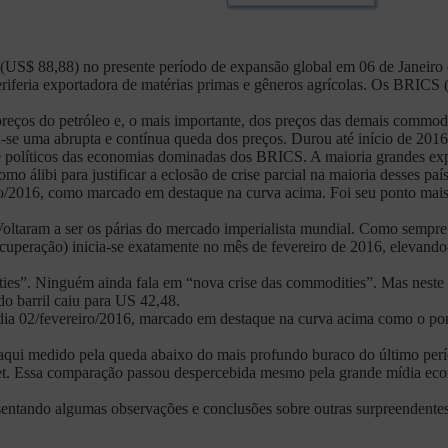
S$ 88,88) no presente período de expansão global em 06 de Janeiro de
riferia exportadora de matérias primas e gêneros agrícolas. Os BRICS (
s preços do petróleo e, o mais importante, dos preços das demais commodi
a-se uma abrupta e contínua queda dos preços. Durou até início de 201
e políticos das economias dominadas dos BRICS. A maioria grandes expo
 álibi para justificar a eclosão de crise parcial na maioria desses país
/2016, como marcado em destaque na curva acima. Foi seu ponto mais b
ltaram a ser os párias do mercado imperialista mundial. Como sempre
recuperação) inicia-se exatamente no mês de fevereiro de 2016, eleva
ties”. Ninguém ainda fala em “nova crise das commodities”. Mas neste
do barril caiu para US 42,48.
ia 02/fevereiro/2016, marcado em destaque na curva acima como o pont
 aqui medido pela queda abaixo do mais profundo buraco do último per
et. Essa comparação passou despercebida mesmo pela grande mídia econ
ntando algumas observações e conclusões sobre outras surpreendentes