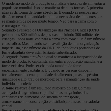
O moderno modo de produção capitalista é incapaz de alimentar a
população mundial. Isso se manifesta de duas formas. A primeira
através da forma de
fome absoluta
. É quando as pessoas não
dispõem nem da quantidade mínima necessária de alimentos para
se manterem de pé por muito tempo. Vão para a cama com o
estomago vazio.
Segundo avaliação da Organização das Nações Unidas (ONU),
pelo menos 800 milhões de pessoas, incluindo 300 milhões de
crianças, “toda noite vão para a cama com fome”. Já é um número
catastrófico. Mas tratando-se de avaliação de uma organização
imperialista, esse número da ONU de indivíduos portadores de
fome absoluta
deve estar bastante subestimado.
A segunda forma através da qual se manifesta a incapacidade do
modo de produção capitalista alimentar a população mundial é a
fome relativa
. Pode ser chamada também de fome
especificamente capitalista. É quando as pessoas dispõem
formalmente de certa quantidade de alimentos, mas de péssima
qualidade e alto grau de morbidez para a manutenção da saúde
individual e coletiva.
A
fome relativa
é um resultado histórico do estágio mais
avançado da agricultura capitalista, das mega indústrias
capitalistas de alimentos, do sistema de transporte,
armazenamento, conservação e distribuição dessas mercadorias-
capital.
Pessoas portadoras de
fome relativa
são obesas e lentas. Vão