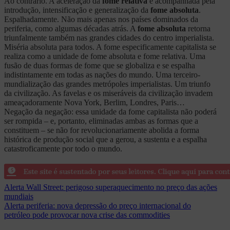
Ao contrário. A aceleração da
fome relativa
é acompanhada pela
introdução, intensificação e generalização da
fome absoluta
.
Espalhadamente. Não mais apenas nos países dominados da
periferia, como algumas décadas atrás. A
fome absoluta
retorna
triunfalmente também nas grandes cidades do centro imperialista.
Miséria absoluta para todos. A fome especificamente capitalista se
realiza como a unidade de fome absoluta e fome relativa. Uma
fusão de duas formas de fome que se globaliza e se espalha
indistintamente em todas as nações do mundo. Uma terceiro-
mundialização das grandes metrópoles imperialistas. Um triunfo
da civilização. As favelas e os miseráveis da civilização invadem
ameaçadoramente Nova York, Berlim, Londres, Paris…
Negação da negação: essa unidade da fome capitalista não poderá
ser rompida – e, portanto, eliminadas ambas as formas que a
constituem – se não for revolucionariamente abolida a forma
histórica de produção social que a gerou, a sustenta e a espalha
catastroficamente por todo o mundo.
Navegação
Alerta Wall Street: perigoso superaquecimento no preço das ações
mundiais
de
Alerta periferia: nova depressão do preço internacional do
Post
petróleo pode provocar nova crise das commodities