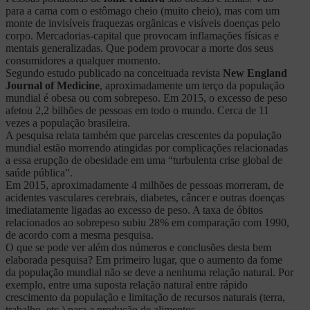
para a cama com o estômago cheio (muito cheio), mas com um
monte de invisíveis fraquezas orgânicas e visíveis doenças pelo
corpo. Mercadorias-capital que provocam inflamações físicas e
mentais generalizadas. Que podem provocar a morte dos seus
consumidores a qualquer momento.
Segundo estudo publicado na conceituada revista
New England
Journal of Medicine
, aproximadamente um terço da população
mundial é obesa ou com sobrepeso. Em 2015, o excesso de peso
afetou 2,2 bilhões de pessoas em todo o mundo. Cerca de 11
vezes a população brasileira.
A pesquisa relata também que parcelas crescentes da população
mundial estão morrendo atingidas por complicações relacionadas
a essa erupção de obesidade em uma “turbulenta crise global de
saúde pública”.
Em 2015, aproximadamente 4 milhões de pessoas morreram, de
acidentes vasculares cerebrais, diabetes, câncer e outras doenças
imediatamente ligadas ao excesso de peso. A taxa de óbitos
relacionados ao sobrepeso subiu 28% em comparação com 1990,
de acordo com a mesma pesquisa.
O que se pode ver além dos números e conclusões desta bem
elaborada pesquisa? Em primeiro lugar, que o aumento da fome
da população mundial não se deve a nenhuma relação natural. Por
exemplo, entre uma suposta relação natural entre rápido
crescimento da população e limitação de recursos naturais (terra,
trabalho, etc.) para a produção de alimentos.