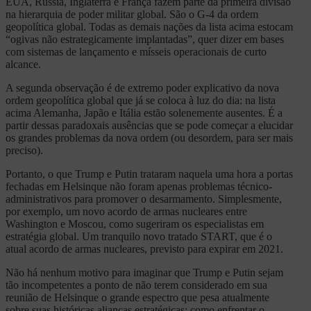
EUA, Rússia, Inglaterra e França fazem parte da primeira divisão
na hierarquia de poder militar global. São o G-4 da ordem
geopolítica global. Todas as demais nações da lista acima estocam
“ogivas não estrategicamente implantadas”, quer dizer em bases
com sistemas de lançamento e mísseis operacionais de curto
alcance.
A segunda observação é de extremo poder explicativo da nova
ordem geopolítica global que já se coloca à luz do dia: na lista
acima Alemanha, Japão e Itália estão solenemente ausentes. É a
partir dessas paradoxais ausências que se pode começar a elucidar
os grandes problemas da nova ordem (ou desordem, para ser mais
preciso).
Portanto, o que Trump e Putin trataram naquela uma hora a portas
fechadas em Helsinque não foram apenas problemas técnico-
administrativos para promover o desarmamento. Simplesmente,
por exemplo, um novo acordo de armas nucleares entre
Washington e Moscou, como sugeriram os especialistas em
estratégia global. Um tranquilo novo tratado START, que é o
atual acordo de armas nucleares, previsto para expirar em 2021.
Não há nenhum motivo para imaginar que Trump e Putin sejam
tão incompetentes a ponto de não terem considerado em sua
reunião de Helsinque o grande espectro que pesa atualmente
sobre suas históricas alianças estratégicas: como enfrentar o