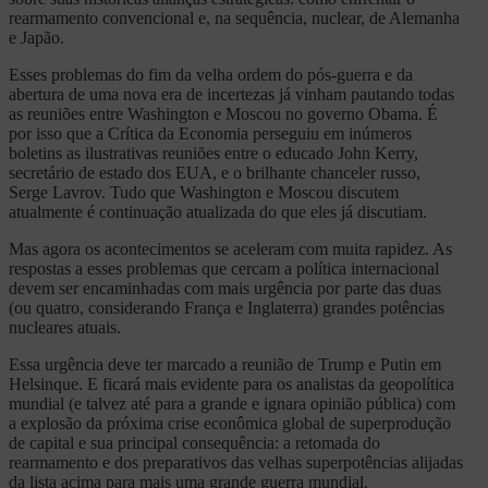
rearmamento convencional e, na sequência, nuclear, de Alemanha
e Japão.
Esses problemas do fim da velha ordem do pós-guerra e da
abertura de uma nova era de incertezas já vinham pautando todas
as reuniões entre Washington e Moscou no governo Obama. É
por isso que a Crítica da Economia perseguiu em inúmeros
boletins as ilustrativas reuniões entre o educado John Kerry,
secretário de estado dos EUA, e o brilhante chanceler russo,
Serge Lavrov. Tudo que Washington e Moscou discutem
atualmente é continuação atualizada do que eles já discutiam.
Mas agora os acontecimentos se aceleram com muita rapidez. As
respostas a esses problemas que cercam a política internacional
devem ser encaminhadas com mais urgência por parte das duas
(ou quatro, considerando França e Inglaterra) grandes potências
nucleares atuais.
Essa urgência deve ter marcado a reunião de Trump e Putin em
Helsinque. E ficará mais evidente para os analistas da geopolítica
mundial (e talvez até para a grande e ignara opinião pública) com
a explosão da próxima crise econômica global de superprodução
de capital e sua principal consequência: a retomada do
rearmamento e dos preparativos das velhas superpotências alijadas
da lista acima para mais uma grande guerra mundial.