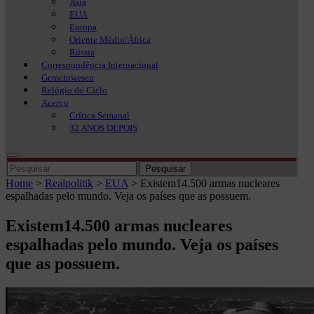
Ásia
EUA
Europa
Oriente Médio/África
Rússia
Correspondência Internacional
Gemeinwesen
Relógio do Ciclo
Acervo
Crítica Semanal
32 ANOS DEPOIS
Pesquisar
por:
Home
>
Realpolitik
>
EUA
>
Existem14.500 armas nucleares
espalhadas pelo mundo. Veja os países que as possuem.
Existem14.500 armas nucleares
espalhadas pelo mundo. Veja os países
que as possuem.