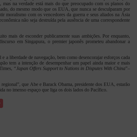
o, mas na verdade está mais do que preocupado com os planos do
passado, do mesmo modo que os EUA, que nunca se desculparam por
cutir moralismo com os vencedores da guerra e seus aliados na Ásia
cia econômica não seja destruída pela ausência de uma correspondente
uito mais de esconder publicamente suas ambições. Por enquanto,
discurso em Singapura, o premier japonês prometeu abandonar a
al e a liberdade de navegação, bem como desencorajar esforços cada
O Japão tem a intenção de desempenhar um papel ainda maior e mais
 Times,
“Japan Offers Support to Nations in Disputes With China
”–
nça regional”, que Abe e Barack Obama, presidente dos EUA, estarão
da no imenso espaço que liga os dois lados do Pacífico.