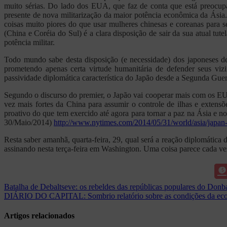
muito sérias. Do lado dos EUA, que faz de conta que está preocup
presente de nova militarização da maior potência econômica da Ási
coisas muito piores do que usar mulheres chinesas e coreanas para s
(China e Coréia do Sul) é a clara disposição de sair da sua atual tut
potência militar.
Todo mundo sabe desta disposição (e necessidade) dos japoneses d
prometendo apenas certa virtude humanitária de defender seus vi
passividade diplomática característica do Japão desde a Segunda Guerr
Segundo o discurso do premier, o Japão vai cooperar mais com os EUA
vez mais fortes da China para assumir o controle de ilhas e extens
proativo do que tem exercido até agora para tornar a paz na Ásia e 
30/Maio/2014)
http://www.nytimes.com/2014/05/31/world/asia/japan
Resta saber amanhã, quarta-feira, 29, qual será a reação diplomátic
assinando nesta terça-feira em Washington. Uma coisa parece cada vez
Navegação
Batalha de Debaltseve: os rebeldes das repúblicas populares do Donb
DIÁRIO DO CAPITAL: Sombrio relatório sobre as condições da econ
de
Post
Artigos relacionados