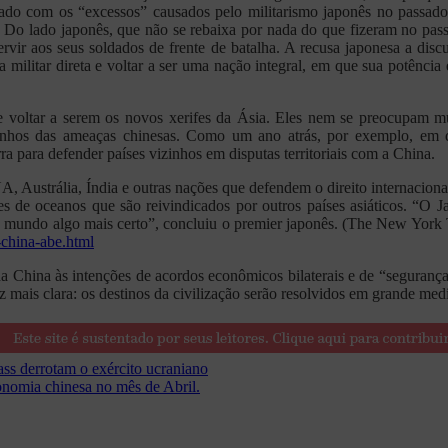
ado com os “excessos” causados pelo militarismo japonês no passad
a. Do lado japonês, que não se rebaixa por nada do que fizeram no 
ervir aos seus soldados de frente de batalha. A recusa japonesa a dis
ela militar direta e voltar a ser uma nação integral, em que sua potên
e voltar a serem os novos xerifes da Ásia. Eles nem se preocupam m
zinhos das ameaças chinesas. Como um ano atrás, por exemplo, em 
a para defender países vizinhos em disputas territoriais com a China.
, Austrália, Índia e outras nações que defendem o direito internacion
ões de oceanos que são reivindicados por outros países asiáticos. “
no mundo algo mais certo”, concluiu o premier japonês. (The New York
-china-abe.html
a da China às intenções de acordos econômicos bilaterais e de “segura
 mais clara: os destinos da civilização serão resolvidos em grande medi
ass derrotam o exército ucraniano
omia chinesa no mês de Abril.