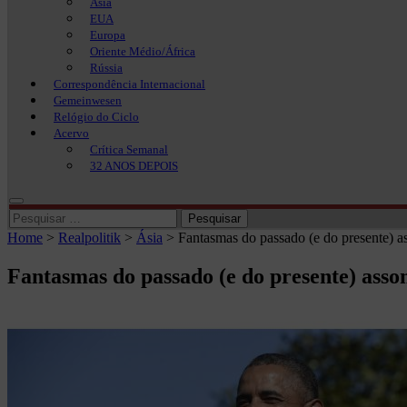
Ásia
EUA
Europa
Oriente Médio/África
Rússia
Correspondência Internacional
Gemeinwesen
Relógio do Ciclo
Acervo
Crítica Semanal
32 ANOS DEPOIS
Pesquisar
por:
Home
>
Realpolitik
>
Ásia
>
Fantasmas do passado (e do presente) a
Fantasmas do passado (e do presente) asso