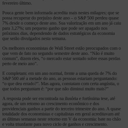
fevereiro último.
Pouca gente bem informada acredita mais nestes milagres; que se
possa recuperar do prejuízo deste ano – o S&P 500 perdeu quase
7% desde o começo deste ano. Sua valorização em um ano já caiu
para 3,27%; um pequeno ganho que pode ser apagado nos
próximos dias, dependendo de dados estratégicos da economia
que serão divulgados nesta semana.
Os melhores economistas de Wall Street estão preocupados com o
que vem de fato no segundo semestre deste ano. “Não é muito
comum”, dizem eles, “o mercado estar sentado sobre essas perdas
perto de meio ano”.
E completam: em um ano normal, frente a uma queda de 7% do
S&P 500 até a metade do ano, as pessoas estariam perguntando:
“o que deu errado?”. Mas agora, constatam com certa angústia, o
que todos perguntam é: “por que não diminui muito mais?”
A resposta pode ser encontrada na ilusória e fortíssima tese, até
agora, de um retorno ao crescimento econômico e dos
providenciais ganhos a partir do terceiro trimestre do ano. A quase
totalidade dos economistas e capitalistas em geral acreditavam até
as últimas semanas neste retorno em V da economia: bate no chão
e volta triunfante para novo ciclo de ganhos e crescimento.