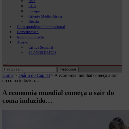
Ásia
EUA
Europa
Oriente Médio/África
Rússia
Correspondência Internacional
Gemeinwesen
Relógio do Ciclo
Acervo
Crítica Semanal
32 ANOS DEPOIS
Pesquisar
por:
Home
>
Diário do Capital
>
A economia mundial começa a sair
do coma induzido…
A economia mundial começa a sair do
coma induzido…