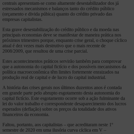
centrais apresentam-se como altamente desestabilizador dos já
estressados mecanismos e balanços tanto do crédito público
(orçamento e divida púbica) quanto do crédito privado das
empresas capitalistas.
Esta grave desestabilização do crédito público e da moeda nas
principais economias deve se manifestar de maneira prática nos
próximos trimestres porque, enquanto crise geral, o choque cíclico
atual é dez vezes mais destrutivo que o mais recente de
2008/2009, que resultou de uma crise parcial.
Estes acontecimentos práticos servirão também para comprovar
que a autonomia do capital fictício e dos possíveis mecanismos da
política macroeconômica têm limites fortemente enraizados na
produção real de capital e de lucro do capital industrial.
A história das crises gerais nos últimos duzentos anos é contada
em grande parte pelo abrupto esgotamento desta autonomia do
capital fictício. Este esgotamento ocorre sob a ação fulminante da
lei do valor trabalho e correspondente desaparecimento dos lucros
esperados (deflação) sobre os preços da totalidade dos ativos
financeiros da economia.
Faltou, portanto, aos capitalistas – que acreditaram neste 1º
semestre de 2020 em uma ilusória curva cíclica em V –