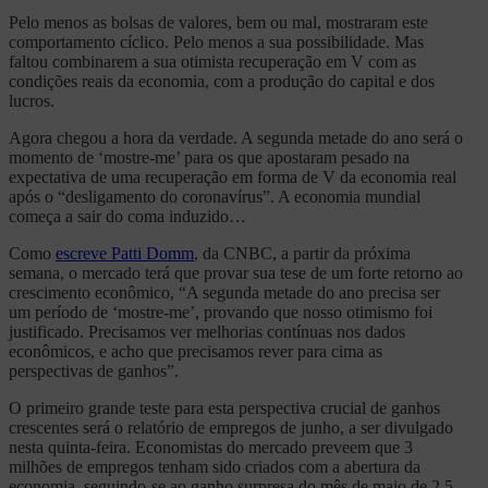
Pelo menos as bolsas de valores, bem ou mal, mostraram este
comportamento cíclico. Pelo menos a sua possibilidade. Mas
faltou combinarem a sua otimista recuperação em V com as
condições reais da economia, com a produção do capital e dos
lucros.
Agora chegou a hora da verdade. A segunda metade do ano será o
momento de ‘mostre-me’ para os que apostaram pesado na
expectativa de uma recuperação em forma de V da economia real
após o “desligamento do coronavírus”. A economia mundial
começa a sair do coma induzido…
Como
escreve Patti Domm
, da CNBC, a partir da próxima
semana, o mercado terá que provar sua tese de um forte retorno ao
crescimento econômico, “A segunda metade do ano precisa ser
um período de ‘mostre-me’, provando que nosso otimismo foi
justificado. Precisamos ver melhorias contínuas nos dados
econômicos, e acho que precisamos rever para cima as
perspectivas de ganhos”.
O primeiro grande teste para esta perspectiva crucial de ganhos
crescentes será o relatório de empregos de junho, a ser divulgado
nesta quinta-feira. Economistas do mercado preveem que 3
milhões de empregos tenham sido criados com a abertura da
economia, seguindo-se ao ganho surpresa do mês de maio de 2,5