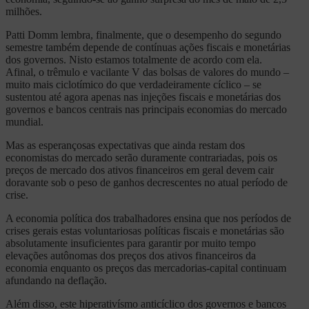
milhões.
Patti Domm lembra, finalmente, que o desempenho do segundo
semestre também depende de contínuas ações fiscais e monetárias
dos governos. Nisto estamos totalmente de acordo com ela.
Afinal, o trêmulo e vacilante V das bolsas de valores do mundo –
muito mais ciclotímico do que verdadeiramente cíclico – se
sustentou até agora apenas nas injeções fiscais e monetárias dos
governos e bancos centrais nas principais economias do mercado
mundial.
Mas as esperançosas expectativas que ainda restam dos
economistas do mercado serão duramente contrariadas, pois os
preços de mercado dos ativos financeiros em geral devem cair
doravante sob o peso de ganhos decrescentes no atual período de
crise.
A economia política dos trabalhadores ensina que nos períodos de
crises gerais estas voluntariosas políticas fiscais e monetárias são
absolutamente insuficientes para garantir por muito tempo
elevações autônomas dos preços dos ativos financeiros da
economia enquanto os preços das mercadorias-capital continuam
afundando na deflação.
Além disso, este hiperativísmo anticíclico dos governos e bancos