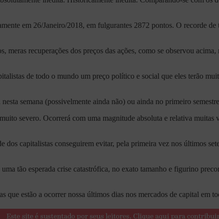
cisamente em 26/Janeiro/2018, em fulgurantes 2872 pontos. O recorde d
icos, meras recuperações dos preços das ações, como se observou acima,
pitalistas de todo o mundo um preço político e social que eles terão mui
á nesta semana (possivelmente ainda não) ou ainda no primeiro semestre
 muito severo. Ocorrerá com uma magnitude absoluta e relativa muitas ve
ade dos capitalistas conseguirem evitar, pela primeira vez nos últimos s
uma tão esperada crise catastrófica, no exato tamanho e figurino prec
ias que estão a ocorrer nossa últimos dias nos mercados de capital em 