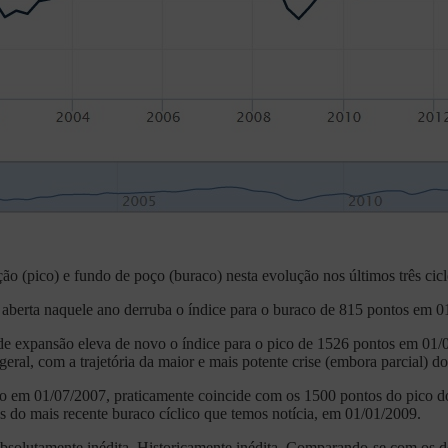
ão (pico) e fundo de poço (buraco) nesta evolução nos últimos três cicl
 aberta naquele ano derruba o índice para o buraco de 815 pontos em 0
e expansão eleva de novo o índice para o pico de 1526 pontos em 01/0
al, com a trajetória da maior e mais potente crise (embora parcial) dos
o em 01/07/2007, praticamente coincide com os 1500 pontos do pico do
do mais recente buraco cíclico que temos notícia, em 01/01/2009.
absolutamente inédita. Historicamente inédita. Comparando-se com os do