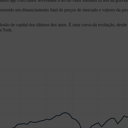
ando age com maior severidade a lei do valor trabalho (a leis da gravida
 ocorrendo um distanciamento fatal de preços de mercado e valores da p
xplosão de capital dos últimos dez anos. É uma curva da evolução, desd
a York.