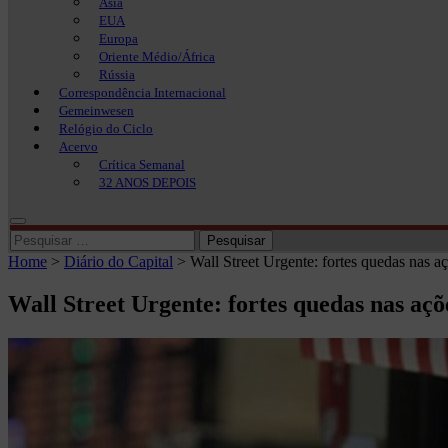
Ásia
EUA
Europa
Oriente Médio/África
Rússia
Correspondência Internacional
Gemeinwesen
Relógio do Ciclo
Acervo
Crítica Semanal
32 ANOS DEPOIS
Pesquisar
por:
Home
>
Diário do Capital
>
Wall Street Urgente: fortes quedas nas 
Wall Street Urgente: fortes quedas nas aç