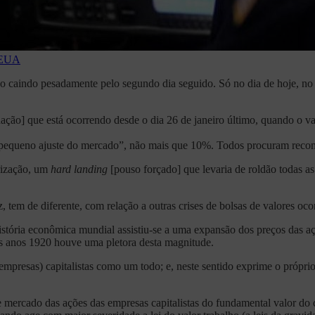
EUA
o caindo pesadamente pelo segundo dia seguido. Só no dia de hoje, no f
dação] que está ocorrendo desde o dia 26 de janeiro último, quando o va
pequeno ajuste do mercado”, não mais que 10%. Todos procuram recom
rização, um
hard landing
[pouso forçado] que levaria de roldão todas a
 tem de diferente, com relação a outras crises de bolsas de valores ocor
istória econômica mundial assistiu-se a uma expansão dos preços das aç
os anos 1920 houve uma pletora desta magnitude.
(empresas) capitalistas como um todo; e, neste sentido exprime o própr
 mercado das ações das empresas capitalistas do fundamental valor do 