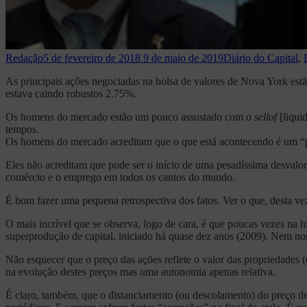
Redação
5 de fevereiro de 2018
9 de maio de 2019
Diário do Capital
,
As principais ações negociadas na bolsa de valores de Nova York estã
estava caindo robustos 2.75%.
Os homens do mercado estão um pouco assustado com o
sellof
[liqui
tempos.
Os homens do mercado acreditam que o que está acontecendo é um “
Eles não acreditam que pode ser o início de uma pesadíssima desvalo
comércio e o emprego em todos os cantos do mundo.
É bom fazer uma pequena retrospectiva dos fatos. Ver o que, desta vez,
O mais incrível que se observa, logo de cara, é que poucas vezes na h
superprodução de capital, iniciado há quase dez anos (2009). Nem n
Não esquecer que o preço das ações reflete o valor das propriedades 
na evolução destes preços mas uma autonomia apenas relativa.
É claro, também, que o distanciamento (ou descolamento) do preço de