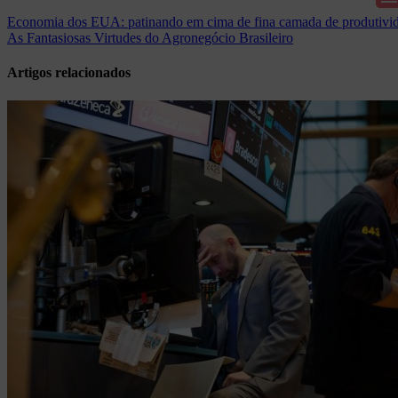
Navegação
Economia dos EUA: patinando em cima de fina camada de produtivi
As Fantasiosas Virtudes do Agronegócio Brasileiro
de
Post
Artigos relacionados