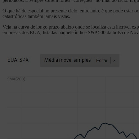
periódicos. E sempre sofrem fortes “correções” no final do ciclo. É qu
O que há de especial no presente ciclo, entretanto, é que pode estar
catastróficas também jamais vistas.
Veja na curva de longo prazo abaixo onde se localiza esta incrível e
empresas dos EUA, listadas naquele índice S&P 500 da bolsa de Nov