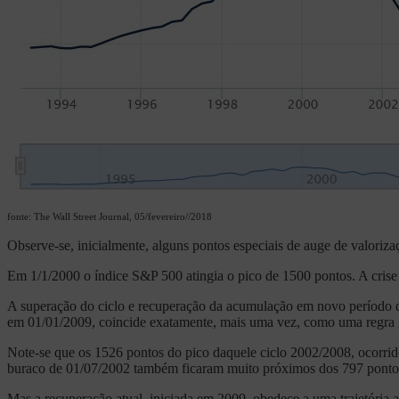
fonte: The Wall Street Journal, 05/fevereiro//2018
Observe-se, inicialmente, alguns pontos especiais de auge de valorizaç
Em 1/1/2000 o índice S&P 500 atingia o pico de 1500 pontos. A crise
A superação do ciclo e recuperação da acumulação em novo período d
em 01/01/2009, coincide exatamente, mais uma vez, como uma regra ger
Note-se que os 1526 pontos do pico daquele ciclo 2002/2008, ocorrid
buraco de 01/07/2002 também ficaram muito próximos dos 797 pontos 
Mas a recuperação atual, iniciada em 2009, obedece a uma trajetória 