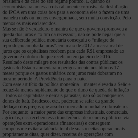
brasileira e da crise do seu regime político. E quando os
economistas tratam essa coisa altamente corrosiva da desinflação
do IPCA em uma coisa boa para a economia eles o fazem de uma
maneira mais ou menos envergonhada, sem muita convicção. Pelo
menos os mais esclarecidos.
Mas se não é verdadeiro o mantra de que o governo promoveu a
queda dos juros e “o fim da recessão”, não se pode negar que a
sua deliberada política monetária conseguiu o “milagre da
reprodução ampliada juros”: em maio de 2017 a massa real de
juros que os capitalistas recebem para cada R$1 emprestado ao
governo é o dobro do que recebiam em janeiro de 2016.
Resultado deste milagre nos resultados das contas públicas: os
gastos do Estado aumentaram perigosamente nos últimos 17
meses porque os gastos unitários com juros reais dobraram no
mesmo período. A Previdência paga o pato.
Com esse artifício da política monetária – manter elevada a Selic e
reduzi-la menos rapidamente do que o ritmo de queda da inflação
– todos os capitalistas e demais parasitas, não só os banqueiros
donos do Itaú, Bradesco, etc., puderam se safar da grande
deflação dos preços que assola o mercado mundial e o brasileiro.
Por enquanto, a maior parte das empresas industriais, comerciais,
agrícolas, etc. recebem essa transferência de recursos públicos via
operações extra-operacionais (financeiras) e conseguem
compensar e evitar a falência total de suas receitas operacionais
propriamente ditas, quer dizer, receitas de operações com