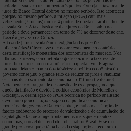
nominal Selic tenha sido reduzida de 4 pontos percentuais no
período, a sua taxa real aumentou 3 pontos. Ou seja, a taxa real de
juros do Banco Central dobrou no mesmo período. Isso aconteceu
porque, no mesmo período, a inflação (IPCA) caiu mais
velozmente (7 pontos) que os 4 pontos de queda da artificialmente
elevada Selic. A taxa básica real de juros no Brasil subiu no
período e deve permanecer em torno de 7% no decorrer deste ano.
Essa é a previsão da Crítica.
A taxa de juros elevada é uma exigência das pressões
inflacionárias? Observa-se que ocorre exatamente o contrário
desta mistificação monetarista dos economistas do mercado. Nos
últimos 17 meses, como retrata o gráfico acima, a taxa real de
juros dobrou mesmo com a inflação em queda livre. E agora
propagandeiam o mantra dos falsários: a política econômica do
governo conseguiu o grande feito de reduzir os juros e viabilizar
os sinais de crescimento da economia no 1º trimestre do ano!
Nota bene: é outra grande desonestidade essa propaganda que a
queda da inflação é devida à política econômica de Meirelles e
Goldfajn. A desinflação do IPCA ocorrida no período analisado
deve muito pouco à ação exógena da política econômica e
monetária do governo e Banco Central, e muito mais à ação de
fatores endógenos do processo de valorização e de acumulação do
capital global. Que atinge frontalmente, mais que em outras
economias, o nível de atividade industrial no Brasil. Esse é o
grande problema que está na base da estagnação da economia