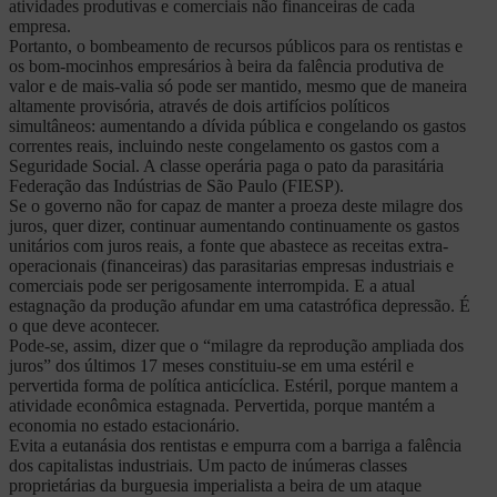
atividades produtivas e comerciais não financeiras de cada
empresa.
Portanto, o bombeamento de recursos públicos para os rentistas e
os bom-mocinhos empresários à beira da falência produtiva de
valor e de mais-valia só pode ser mantido, mesmo que de maneira
altamente provisória, através de dois artifícios políticos
simultâneos: aumentando a dívida pública e congelando os gastos
correntes reais, incluindo neste congelamento os gastos com a
Seguridade Social. A classe operária paga o pato da parasitária
Federação das Indústrias de São Paulo (FIESP).
Se o governo não for capaz de manter a proeza deste milagre dos
juros, quer dizer, continuar aumentando continuamente os gastos
unitários com juros reais, a fonte que abastece as receitas extra-
operacionais (financeiras) das parasitarias empresas industriais e
comerciais pode ser perigosamente interrompida. E a atual
estagnação da produção afundar em uma catastrófica depressão. É
o que deve acontecer.
Pode-se, assim, dizer que o “milagre da reprodução ampliada dos
juros” dos últimos 17 meses constituiu-se em uma estéril e
pervertida forma de política anticíclica. Estéril, porque mantem a
atividade econômica estagnada. Pervertida, porque mantém a
economia no estado estacionário.
Evita a eutanásia dos rentistas e empurra com a barriga a falência
dos capitalistas industriais. Um pacto de inúmeras classes
proprietárias da burguesia imperialista a beira de um ataque