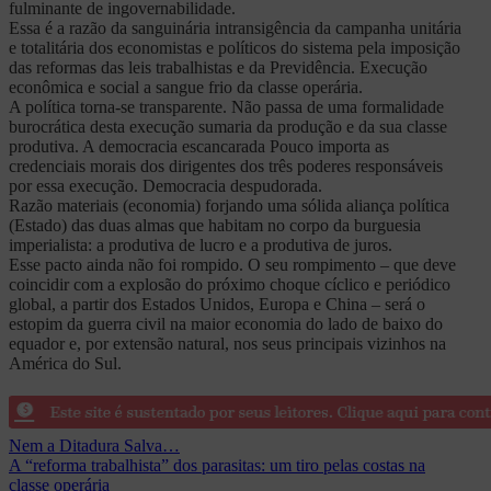
fulminante de ingovernabilidade.
Essa é a razão da sanguinária intransigência da campanha unitária
e totalitária dos economistas e políticos do sistema pela imposição
das reformas das leis trabalhistas e da Previdência. Execução
econômica e social a sangue frio da classe operária.
A política torna-se transparente. Não passa de uma formalidade
burocrática desta execução sumaria da produção e da sua classe
produtiva. A democracia escancarada Pouco importa as
credenciais morais dos dirigentes dos três poderes responsáveis
por essa execução. Democracia despudorada.
Razão materiais (economia) forjando uma sólida aliança política
(Estado) das duas almas que habitam no corpo da burguesia
imperialista: a produtiva de lucro e a produtiva de juros.
Esse pacto ainda não foi rompido. O seu rompimento – que deve
coincidir com a explosão do próximo choque cíclico e periódico
global, a partir dos Estados Unidos, Europa e China – será o
estopim da guerra civil na maior economia do lado de baixo do
equador e, por extensão natural, nos seus principais vizinhos na
América do Sul.
Navegação
Nem a Ditadura Salva…
A “reforma trabalhista” dos parasitas: um tiro pelas costas na
de
classe operária