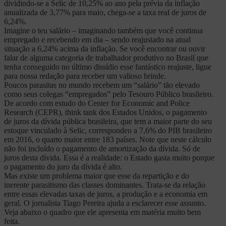
dividindo-se a Selic de 10,25% ao ano pela prévia da inflação
anualizada de 3,77% para maio, chega-se a taxa real de juros de
6,24%.
Imagine o teu salário – imaginando também que você continua
empregado e recebendo em dia – sendo reajustado na atual
situação a 6,24% acima da inflação. Se você encontrar ou ouvir
falar de alguma categoria de trabalhador produtivo no Brasil que
tenha conseguido no último dissídio esse fantástico reajuste, ligue
para nossa redação para receber um valioso brinde.
Poucos parasitas no mundo recebem um “salário” tão elevado
como seus colegas “empregados” pelo Tesouro Público brasileiro.
De acordo com estudo do Center for Economic and Police
Research (CEPR), think tank dos Estados Unidos, o pagamento
de juros da dívida pública brasileira, que tem a maior parte do seu
estoque vinculado à Selic, correspondeu a 7,6% do PIB brasileiro
em 2016, o quarto maior entre 183 países. Note que neste cálculo
não foi incluído o pagamento de amortização da dívida. Só de
juros desta dívida. Essa é a realidade: o Estado gasta muito porque
o pagamento do juro da dívida é alto.
Mas existe um problema maior que esse da repartição e do
inerente parasitismo das classes dominantes. Trata-se da relação
entre essas elevadas taxas de juros, a produção e a economia em
geral. O jornalista Tiago Pereira ajuda a esclarecer esse assunto.
Veja abaixo o quadro que ele apresenta em matéria muito bem
feita.