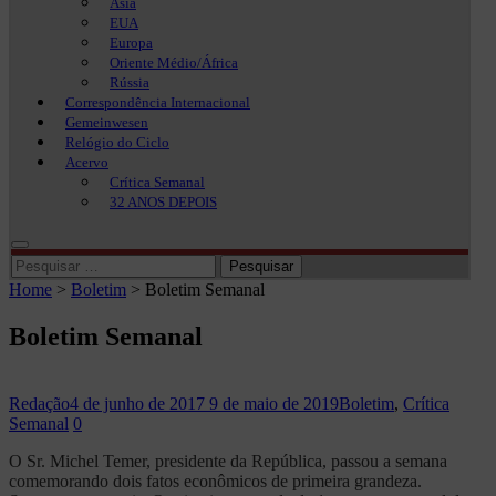
Ásia
EUA
Europa
Oriente Médio/África
Rússia
Correspondência Internacional
Gemeinwesen
Relógio do Ciclo
Acervo
Crítica Semanal
32 ANOS DEPOIS
Pesquisar
por:
Home
>
Boletim
>
Boletim Semanal
Boletim Semanal
Redação
4 de junho de 2017
9 de maio de 2019
Boletim
,
Crítica
Semanal
0
O Sr. Michel Temer, presidente da República, passou a semana
comemorando dois fatos econômicos de primeira grandeza.