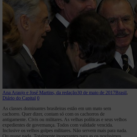
Ana Araujo e José Martins, da redação
30 de maio de 2017
Brasil
,
Diário do Capital
0
As classes dominantes brasileiras estão em um mato sem
cachorro. Quer dizer, contam só com os cachorros de
antigamente. Civis ou militares. As velhas políticas e seus velhos
expedientes de governança. Todos com validade vencida.
Inclusive os velhos golpes militares. Não servem mais para nada.
Ou quase nada. Totalmente inoperantes para as os novíssimos