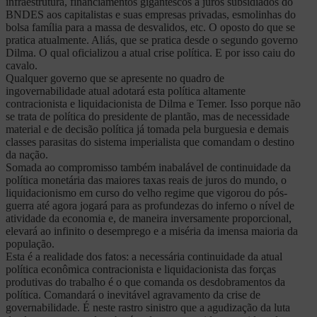
infraestrutura, financiamentos gigantescos a juros subsidiados do
BNDES aos capitalistas e suas empresas privadas, esmolinhas do
bolsa família para a massa de desvalidos, etc. O oposto do que se
pratica atualmente. Aliás, que se pratica desde o segundo governo
Dilma. O qual oficializou a atual crise política. E por isso caiu do
cavalo.
Qualquer governo que se apresente no quadro de
ingovernabilidade atual adotará esta política altamente
contracionista e liquidacionista de Dilma e Temer. Isso porque não
se trata de política do presidente de plantão, mas de necessidade
material e de decisão política já tomada pela burguesia e demais
classes parasitas do sistema imperialista que comandam o destino
da nação.
Somada ao compromisso também inabalável de continuidade da
política monetária das maiores taxas reais de juros do mundo, o
liquidacionismo em curso do velho regime que vigorou do pós-
guerra até agora jogará para as profundezas do inferno o nível de
atividade da economia e, de maneira inversamente proporcional,
elevará ao infinito o desemprego e a miséria da imensa maioria da
população.
Esta é a realidade dos fatos: a necessária continuidade da atual
política econômica contracionista e liquidacionista das forças
produtivas do trabalho é o que comanda os desdobramentos da
política. Comandará o inevitável agravamento da crise de
governabilidade. É neste rastro sinistro que a agudização da luta