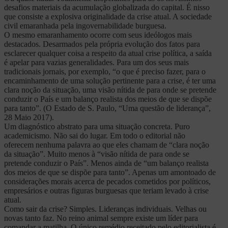
desafios materiais da acumulação globalizada do capital. É nisso
que consiste a explosiva originalidade da crise atual. A sociedade
civil emaranhada pela ingovernabilidade burguesa.
O mesmo emaranhamento ocorre com seus ideólogos mais
destacados. Desarmados pela própria evolução dos fatos para
esclarecer qualquer coisa a respeito da atual crise política, a saída
é apelar para vazias generalidades. Para um dos seus mais
tradicionais jornais, por exemplo, “o que é preciso fazer, para o
encaminhamento de uma solução pertinente para a crise, é ter uma
clara noção da situação, uma visão nítida de para onde se pretende
conduzir o País e um balanço realista dos meios de que se dispõe
para tanto”. (O Estado de S. Paulo, “Uma questão de liderança”,
28 Maio 2017).
Um diagnóstico abstrato para uma situação concreta. Puro
academicismo. Não sai do lugar. Em todo o editorial não
oferecem nenhuma palavra ao que eles chamam de “clara noção
da situação”. Muito menos à “visão nítida de para onde se
pretende conduzir o País”. Menos ainda de “um balanço realista
dos meios de que se dispõe para tanto”. Apenas um amontoado de
considerações morais acerca de pecados cometidos por políticos,
empresários e outras figuras burguesas que teriam levado à crise
atual.
Como sair da crise? Simples. Lideranças individuais. Velhas ou
novas tanto faz. No reino animal sempre existe um líder para
comandar a matilha. O único remédio receitado pelo editorialista é