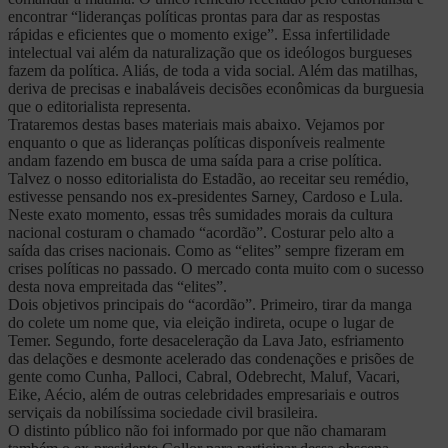
encontrar “lideranças políticas prontas para dar as respostas
rápidas e eficientes que o momento exige”. Essa infertilidade
intelectual vai além da naturalização que os ideólogos burgueses
fazem da política. Aliás, de toda a vida social. Além das matilhas,
deriva de precisas e inabaláveis decisões econômicas da burguesia
que o editorialista representa.
Trataremos destas bases materiais mais abaixo. Vejamos por
enquanto o que as lideranças políticas disponíveis realmente
andam fazendo em busca de uma saída para a crise política.
Talvez o nosso editorialista do Estadão, ao receitar seu remédio,
estivesse pensando nos ex-presidentes Sarney, Cardoso e Lula.
Neste exato momento, essas três sumidades morais da cultura
nacional costuram o chamado “acordão”. Costurar pelo alto a
saída das crises nacionais. Como as “elites” sempre fizeram em
crises políticas no passado. O mercado conta muito com o sucesso
desta nova empreitada das “elites”.
Dois objetivos principais do “acordão”. Primeiro, tirar da manga
do colete um nome que, via eleição indireta, ocupe o lugar de
Temer. Segundo, forte desaceleração da Lava Jato, esfriamento
das delações e desmonte acelerado das condenações e prisões de
gente como Cunha, Palloci, Cabral, Odebrecht, Maluf, Vacari,
Eike, Aécio, além de outras celebridades empresariais e outros
serviçais da nobilíssima sociedade civil brasileira.
O distinto público não foi informado por que não chamaram