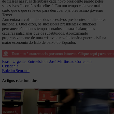
de classes nas ruas derrubará cada novo presidente parido pelos
sucessivos “acordões das elites”. Em um tempo cada vez mais
curto que o que se levou para derrubar o já brevíssimo governo
Temer.
Aumentará a volatilidade dos sucessivos presidentes ou ditadores
nacionais. Quer dizer, os sucessores presidentes e ditadores
permanecerão menos tempo sentados em suas balançantes
cadeiras palacianas que os substituídos. Aproximando
progressivamente de uma criativa e revolucionária guerra civil na
maior economia do lado de baixo do Equador.
Navegação
Brasil Urgente: Entrevista de José Martins ao Correio da
Cidadania
de
Boletim Semanal
Post
Artigos relacionados