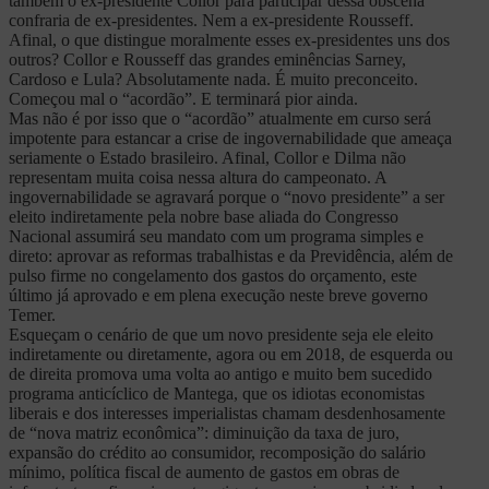
também o ex-presidente Collor para participar dessa obscena
confraria de ex-presidentes. Nem a ex-presidente Rousseff.
Afinal, o que distingue moralmente esses ex-presidentes uns dos
outros? Collor e Rousseff das grandes eminências Sarney,
Cardoso e Lula? Absolutamente nada. É muito preconceito.
Começou mal o “acordão”. E terminará pior ainda.
Mas não é por isso que o “acordão” atualmente em curso será
impotente para estancar a crise de ingovernabilidade que ameaça
seriamente o Estado brasileiro. Afinal, Collor e Dilma não
representam muita coisa nessa altura do campeonato. A
ingovernabilidade se agravará porque o “novo presidente” a ser
eleito indiretamente pela nobre base aliada do Congresso
Nacional assumirá seu mandato com um programa simples e
direto: aprovar as reformas trabalhistas e da Previdência, além de
pulso firme no congelamento dos gastos do orçamento, este
último já aprovado e em plena execução neste breve governo
Temer.
Esqueçam o cenário de que um novo presidente seja ele eleito
indiretamente ou diretamente, agora ou em 2018, de esquerda ou
de direita promova uma volta ao antigo e muito bem sucedido
programa anticíclico de Mantega, que os idiotas economistas
liberais e dos interesses imperialistas chamam desdenhosamente
de “nova matriz econômica”: diminuição da taxa de juro,
expansão do crédito ao consumidor, recomposição do salário
mínimo, política fiscal de aumento de gastos em obras de