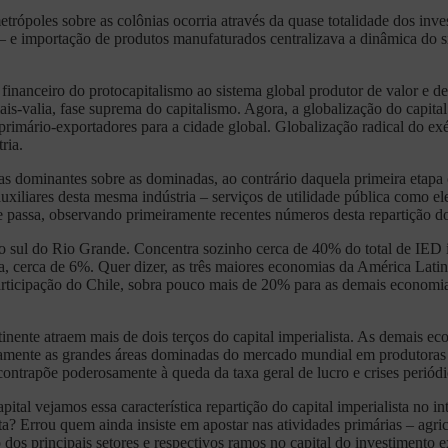
trópoles sobre as colônias ocorria através da quase totalidade dos inves
– e importação de produtos manufaturados centralizava a dinâmica do s
financeiro do protocapitalismo ao sistema global produtor de valor e 
mais-valia, fase suprema do capitalismo. Agora, a globalização do capit
imário-exportadores para a cidade global. Globalização radical do exér
ria.
s dominantes sobre as dominadas, ao contrário daquela primeira etapa c
auxiliares desta mesma indústria – serviços de utilidade pública como el
se passa, observando primeiramente recentes números desta repartição do
ta ao sul do Rio Grande. Concentra sozinho cerca de 40% do total de I
 cerca de 6%. Quer dizer, as três maiores economias da América Latina
articipação do Chile, sobra pouco mais de 20% para as demais economi
inente atraem mais de dois terços do capital imperialista. As demais 
camente as grandes áreas dominadas do mercado mundial em produtoras d
ntrapõe poderosamente à queda da taxa geral de lucro e crises periódi
l vejamos essa característica repartição do capital imperialista no in
ta? Errou quem ainda insiste em apostar nas atividades primárias – agri
 dos principais setores e respectivos ramos no capital do investimento e