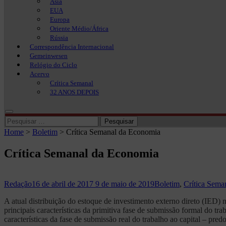
Ásia
EUA
Europa
Oriente Médio/África
Rússia
Correspondência Internacional
Gemeinwesen
Relógio do Ciclo
Acervo
Crítica Semanal
32 ANOS DEPOIS
Pesquisar
por:
Home
>
Boletim
>
Crítica Semanal da Economia
Crítica Semanal da Economia
Redação
16 de abril de 2017
9 de maio de 2019
Boletim
,
Crítica Sema
A atual distribuição do estoque de investimento externo direto (IED) n
principais características da primitiva fase de submissão formal do tra
características da fase de submissão real do trabalho ao capital – pred