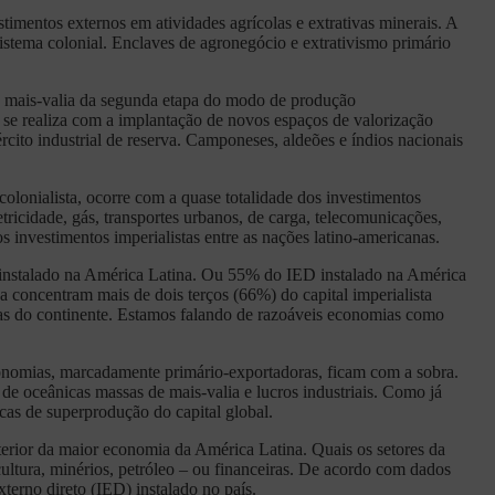
timentos externos em atividades agrícolas e extrativas minerais. A
istema colonial. Enclaves de agronegócio e extrativismo primário
de mais-valia da segunda etapa do modo de produção
al se realiza com a implantação de novos espaços de valorização
cito industrial de reserva. Camponeses, aldeões e índios nacionais
olonialista, ocorre com a quase totalidade dos investimentos
etricidade, gás, transportes urbanos, de carga, telecomunicações,
s investimentos imperialistas entre as nações latino-americanas.
ED instalado na América Latina. Ou 55% do IED instalado na América
 concentram mais de dois terços (66%) do capital imperialista
as do continente. Estamos falando de razoáveis economias como
economias, marcadamente primário-exportadoras, ficam com a sobra.
e oceânicas massas de mais-valia e lucros industriais. Como já
cas de superprodução do capital global.
terior da maior economia da América Latina. Quais os setores da
cultura, minérios, petróleo – ou financeiras. De acordo com dados
xterno direto (IED) instalado no país.