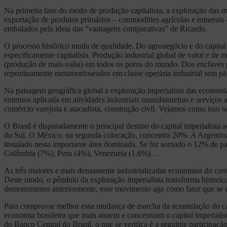
Na primeira fase do modo de produção capitalista, a exploração das me
exportação de produtos primários – commodities agrícolas e minerais 
embalados pela ideia das “vantagens comparativas” de Ricardo.
O processo histórico muda de qualidade. Do agronegócio e do capital 
especificamente capitalista. Produção industrial global de valor e de 
(produção de mais-valia) em todos os poros do mundo. Dos enclaves pr
repentinamente metamorfoseados em classe operária industrial sem pát
Na paisagem geográfica global a exploração imperialista das economia
externos aplicada em atividades industriais manufatureiras e serviços 
comércio varejista e atacadista, construção civil. Vejamos como isso 
O Brasil é disparadamente o principal destino do capital imperialis
do Sul. O México, na segunda colocação, concentra 20%. A Argentina,
instalado nesta importante área dominada. Se for somado o 12% de p
Colômbia (7%), Peru (4%), Venezuela (1,6%)…
As três maiores e mais densamente industrializadas economias do cont
Deste modo, o pêndulo da exploração imperialista transforma histori
demonstramos anteriormente, esse movimento age como fator que se co
Para comprovar melhor essa mudança de marcha da acumulação do capita
economia brasileira que mais atraem e concentram o capital imperialis
do Banco Central do Brasil, o que se verifica é a seguinte participação