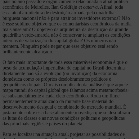
país no ano passado é organicamente relacionada à atual política
econômica de Meirelles, Ilan Goldfajn
et caterva
. Afinal, toda
essa atual arquitetura de destruição armada pela quadrilha
burguesa nacional não é para atrair os investidores externos? Não
é esse sublime objetivo que os comentaristas econômicos da mídia
mais anseiam? O objetivo da arquitetura da destruição da grande
quadrilha verde-amarela não é conservar (e ampliar) as condições
internas de valorização do capital global? Os números não
mentem. Ninguém pode negar que esse objetivo está sendo
brilhantemente alcançado.
O fato mais importante de toda essa miserável economia é que o
peso da acumulação imperialista de capital no Brasil determina
diretamente não só a evolução (ou involução) da economia
doméstica como os próprios desdobramentos políticos e
geopolíticos do pais. O mais complicado da análise é que aquele
mapa mundi do capital global que falamos acima metamorfoseia-
se substancialmente a cada ciclo econômico. Roda um filme
permanentemente atualizado da mutante base material do
desenvolvimento desigual e combinado do mercado mundial. É
justamente sobre esta base altamente movediça que se desdobram
as lutas de classes e as novas condições políticas e geopolíticas
das principais regiões e países do planeta.
Para se localizar na situação atual, projetar as possibilidades de