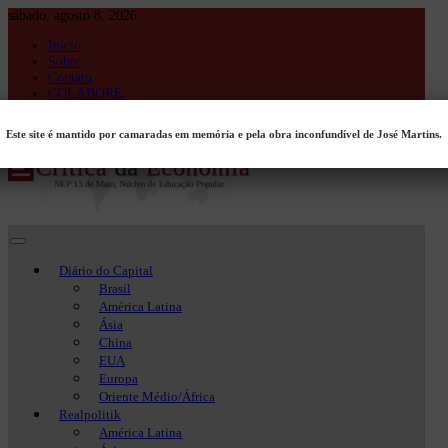
Skip
sábado, agosto 8, 2026
to
Início
content
Sobre
Contato
COLABORE
Entrar
Este site é mantido por camaradas em memória e pela obra inconfundível de José Martins.
Crítica da Economia
Crítica da Economia
Diário do Capital
Brasil
América Latina
Ásia
China
EUA
Europa
Oriente Médio/África
Realpolitik
América Latina