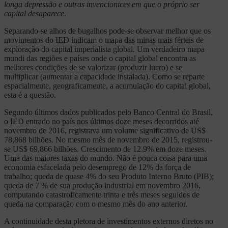
longa depressão e outras invencionices em que o próprio ser
capital desaparece
.
Separando-se alhos de bugalhos pode-se observar melhor que os
movimentos do IED indicam o mapa das minas mais férteis de
exploração do capital imperialista global. Um verdadeiro mapa
mundi das regiões e países onde o capital global encontra as
melhores condições de se valorizar (produzir lucro) e se
multiplicar (aumentar a capacidade instalada). Como se reparte
espacialmente, geograficamente, a acumulação do capital global,
esta é a questão.
Segundo últimos dados publicados pelo Banco Central do Brasil,
o IED entrado no país nos últimos doze meses decorridos até
novembro de 2016, registrava um volume significativo de US$
78,868 bilhões. No mesmo mês de novembro de 2015, registrou-
se US$ 69,866 bilhões. Crescimento de 12.9% em doze meses.
Uma das maiores taxas do mundo. Não é pouca coisa para uma
economia esfacelada pelo desemprego de 12% da força de
trabalho; queda de quase 4% do seu Produto Interno Bruto (PIB);
queda de 7 % de sua produção industrial em novembro 2016,
computando catastroficamente trinta e três meses seguidos de
queda na comparação com o mesmo mês do ano anterior.
A continuidade desta pletora de investimentos externos diretos no