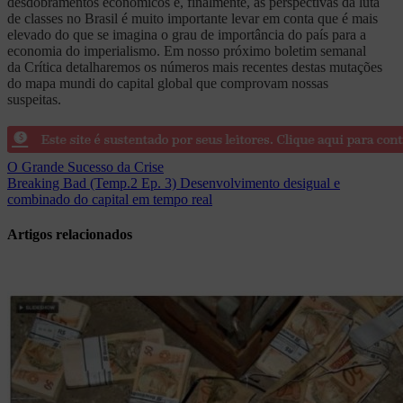
desdobramentos econômicos e, finalmente, as perspectivas da luta
de classes no Brasil é muito importante levar em conta que é mais
elevado do que se imagina o grau de importância do país para a
economia do imperialismo. Em nosso próximo boletim semanal
da Crítica detalharemos os números mais recentes destas mutações
do mapa mundi do capital global que comprovam nossas
suspeitas.
Navegação
O Grande Sucesso da Crise
Breaking Bad (Temp.2 Ep. 3) Desenvolvimento desigual e
de
combinado do capital em tempo real
Post
Artigos relacionados