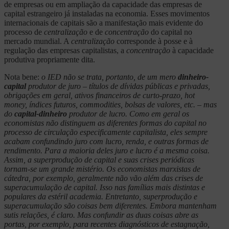
de empresas ou em ampliação da capacidade das empresas de
capital estrangeiro já instaladas na economia. Esses movimentos
internacionais de capitais são a manifestação mais evidente do
processo de
centralização
e de
concentração
do capital no
mercado mundial. A
centralização
corresponde à posse e à
regulação das empresas capitalistas, a
concentração
à capacidade
produtiva propriamente dita.
Nota bene:
o IED não se trata, portanto, de um mero
dinheiro-
capital
produtor de juro – títulos de dívidas públicas e privadas,
obrigações em geral, ativos financeiros de curto-prazo, hot
money, índices futuros, commodities, bolsas de valores, etc. – mas
do
capital-dinheiro
produtor de lucro. Como em geral os
economistas não distinguem as diferentes formas do capital no
processo de circulação especificamente capitalista, eles sempre
acabam confundindo juro com lucro, renda, e outras formas de
rendimento. Para a maioria deles juro e lucro é a mesma coisa.
Assim, a superprodução de capital e suas crises periódicas
tornam-se um grande mistério. Os economistas marxistas de
cátedra, por exemplo, geralmente não vão além das crises de
superacumulação de capital. Isso nas famílias mais distintas e
populares da estéril academia. Entretanto, superprodução e
superacumulação são coisas bem diferentes. Embora mantenham
sutis relações, é claro. Mas confundir as duas coisas abre as
portas, por exemplo, para recentes diagnósticos de estagnação,