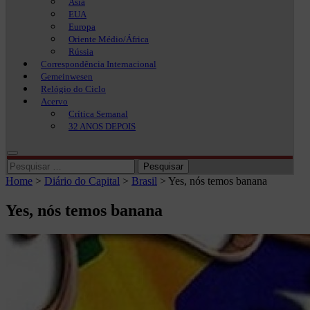
Ásia
EUA
Europa
Oriente Médio/África
Rússia
Correspondência Internacional
Gemeinwesen
Relógio do Ciclo
Acervo
Crítica Semanal
32 ANOS DEPOIS
Pesquisar
por:
Home
>
Diário do Capital
>
Brasil
>
Yes, nós temos banana
Yes, nós temos banana