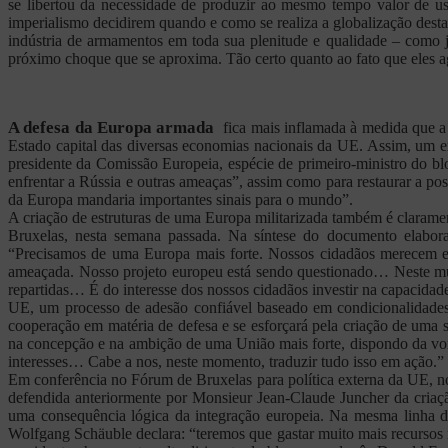
se libertou da necessidade de produzir ao mesmo tempo valor de uso
imperialismo decidirem quando e como se realiza a globalização dest
indústria de armamentos em toda sua plenitude e qualidade – como j
próximo choque que se aproxima. Tão certo quanto ao fato que eles a
A defesa da Europa armada
fica mais inflamada à medida que a
Estado capital das diversas economias nacionais da UE. Assim, um e
presidente da Comissão Europeia, espécie de primeiro-ministro do bl
enfrentar a Rússia e outras ameaças”, assim como para restaurar a 
da Europa mandaria importantes sinais para o mundo”.
A criação de estruturas de uma Europa militarizada também é claram
Bruxelas, nesta semana passada. Na síntese do documento elaborad
“Precisamos de uma Europa mais forte. Nossos cidadãos merecem e é
ameaçada. Nosso projeto europeu está sendo questionado… Neste mund
repartidas… É do interesse dos nossos cidadãos investir na capacidade 
UE, um processo de adesão confiável baseado em condicionalidades r
cooperação em matéria de defesa e se esforçará pela criação de uma só
na concepção e na ambição de uma União mais forte, dispondo da vo
interesses… Cabe a nos, neste momento, traduzir tudo isso em ação.”
Em conferência no Fórum de Bruxelas para política externa da UE, no 
defendida anteriormente por Monsieur Jean-Claude Juncher da criaç
uma consequência lógica da integração europeia. Na mesma linha d
Wolfgang Schäuble declara: “teremos que gastar muito mais recurso