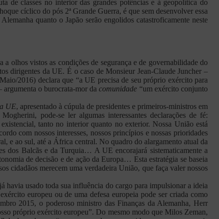
 de classes no interior das grandes potências e à geopolítica do
choque cíclico do pós 2ª Grande Guerra, é que sem desenvolver essa
a Alemanha quanto o Japão serão engolidos catastroficamente neste
a a olhos vistos as condições de segurança e de governabilidade do
tos dirigentes da UE. É o caso de Monsieur Jean-Claude Juncher –
Maio/2016) declara que “a UE precisa de seu próprio exército para
 – argumenta o burocrata-mor da
comunidade
“um exército conjunto
da UE
, apresentado à cúpula de presidentes e primeiros-ministros em
Mogherini, pode-se ler algumas interessantes declarações de fé:
stencial, tanto no interior quanto no exterior. Nossa União está
rdo com nossos interesses, nossos princípios e nossas prioridades
l, e ao sul, até a África central. No quadro do alargamento atual da
aíses dos Balcãs e da Turquia… A UE encorajará sistematicamente a
autonomia de decisão e de ação da Europa… Esta estratégia se baseia
sos cidadãos merecem uma verdadeira União, que faça valer nossos
 havia usado toda sua influência do cargo para impulsionar a ideia
exército europeu ou de uma defesa europeia pode ser criada como
embro 2015, o poderoso ministro das Finanças da Alemanha, Herr
 nosso próprio exército europeu”. Do mesmo modo que Milos Zeman,