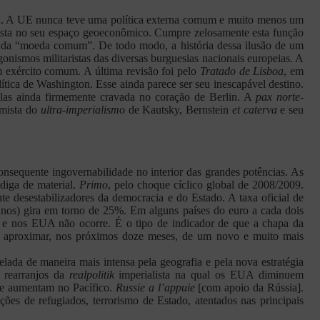
 A UE nunca teve uma política externa comum e muito menos um
talista no seu espaço geoeconômico. Cumpre zelosamente esta função
a da “moeda comum”. De todo modo, a história dessa ilusão de um
onismos militaristas das diversas burguesias nacionais europeias. A
 exército comum. A última revisão foi pelo
Tratado de Lisboa
, em
ica de Washington. Esse ainda parece ser seu inescapável destino.
delas ainda firmemente cravada no coração de Berlin. A
pax norte-
rmista do
ultra-imperialismo
de Kautsky, Bernstein
et caterva
e seu
onsequente ingovernabilidade no interior das grandes potências. As
adiga de material.
Primo
, pelo choque cíclico global de 2008/2009.
te desestabilizadores da democracia e do Estado. A taxa oficial de
os) gira em torno de 25%. Em alguns países do euro a cada dois
 e nos EUA não ocorre. É o tipo de indicador de que a chapa da
 se aproximar, nos próximos doze meses, de um novo e muito mais
elada de maneira mais intensa pela geografia e pela nova estratégia
s rearranjos da
realpolitik
imperialista na qual os EUA diminuem
o e aumentam no Pacífico.
Russie a l’appuie
[com apoio da Rússia].
ções de refugiados, terrorismo de Estado, atentados nas principais