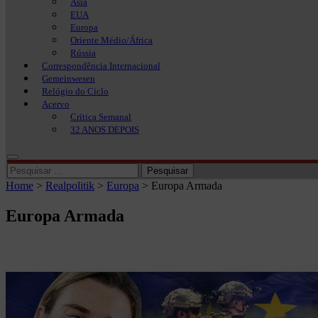
Ásia
EUA
Europa
Oriente Médio/África
Rússia
Correspondência Internacional
Gemeinwesen
Relógio do Ciclo
Acervo
Crítica Semanal
32 ANOS DEPOIS
Pesquisar
por:
Home
>
Realpolitik
>
Europa
>
Europa Armada
Europa Armada