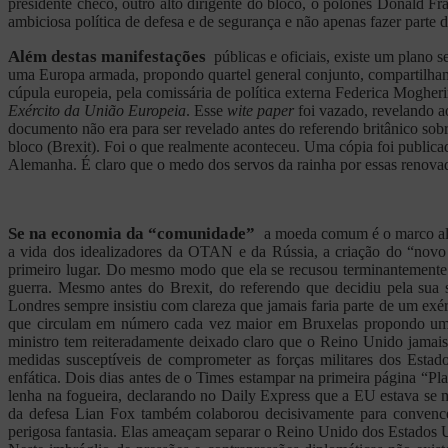
presidente checo, outro alto dirigente do bloco, o polonês Donald 
ambiciosa política de defesa e de segurança e não apenas fazer parte 
Além destas manifestações
públicas e oficiais, existe um plano
uma Europa armada, propondo quartel general conjunto, compartilhamen
cúpula europeia, pela comissária de política externa Federica Mogher
Exército da União Europeia
. Esse
wite paper
foi vazado, revelando a
documento não era para ser revelado antes do referendo britânico so
bloco (Brexit). Foi o que realmente aconteceu. Uma cópia foi public
Alemanha. É claro que o medo dos servos da rainha por essas renovada
Se na economia da “comunidade”
a moeda comum é o marco ale
a vida dos idealizadores da OTAN e da Rússia, a criação do “novo
primeiro lugar. Do mesmo modo que ela se recusou terminantemente a
guerra. Mesmo antes do Brexit, do referendo que decidiu pela sua 
Londres sempre insistiu com clareza que jamais faria parte de um exé
que circulam em número cada vez maior em Bruxelas propondo uma “
ministro tem reiteradamente deixado claro que o Reino Unido jamais
medidas susceptíveis de comprometer as forças militares dos Estad
enfática. Dois dias antes de o Times estampar na primeira página “Pl
lenha na fogueira, declarando no Daily Express que a EU estava se m
da defesa Lian Fox também colaborou decisivamente para convencer
perigosa fantasia. Elas ameaçam separar o Reino Unido dos Estados 