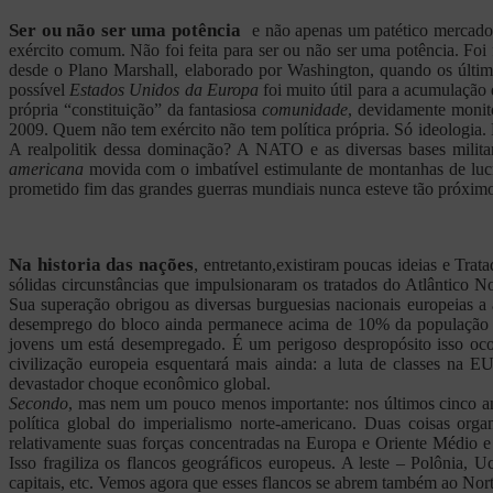
Ser ou não ser uma potência
e não apenas um patético merca
exército comum. Não foi feita para ser ou não ser uma potência. Foi 
desde o Plano Marshall, elaborado por Washington, quando os últim
possível
Estados Unidos da Europa
foi muito útil para a acumulação 
própria “constituição” da fantasiosa
comunidade
, devidamente monit
2009. Quem não tem exército não tem política própria. Só ideologia.
A realpolitik dessa dominação? A NATO e as diversas bases militar
americana
movida com o imbatível estimulante de montanhas de lucr
prometido fim das grandes guerras mundiais nunca esteve tão próximos
Na historia das nações
,
entretanto,existiram poucas ideias e Tra
sólidas circunstâncias que impulsionaram os tratados do Atlântico N
Sua superação obrigou as diversas burguesias nacionais europeias a 
desemprego do bloco ainda permanece acima de 10% da população e
jovens um está desempregado. É um perigoso despropósito isso oco
civilização europeia esquentará mais ainda: a luta de classes na
devastador choque econômico global.
Secondo
, mas nem um pouco menos importante: nos últimos cinco an
política global do imperialismo norte-americano. Duas coisas org
relativamente suas forças concentradas na Europa e Oriente Médio 
Isso fragiliza os flancos geográficos europeus. A leste – Polônia, 
capitais, etc. Vemos agora que esses flancos se abrem também ao Nort