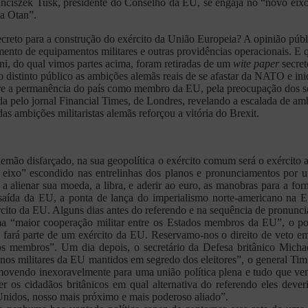
Franciszek Tusk, presidente do Conselho da EU, se engaja no “novo e
da Otan”.
 secreto para a construção do exército da União Europeia? A opinião pú
to de equipamentos militares e outras providências operacionais. E qu
ini, do qual vimos partes acima, foram retiradas de um
wite paper
secret
o distinto público as ambições alemãs reais de se afastar da NATO e in
bre a permanência do país como membro da EU, pela preocupação dos seu
ada pelo jornal Financial Times, de Londres, revelando a escalada de
s ambições militaristas alemãs reforçou a vitória do Brexit.
mão disfarçado, na sua geopolítica o exército comum será o exército 
 eixo” escondido nas entrelinhas dos planos e pronunciamentos por
 alienar sua moeda, a libra, e aderir ao euro, as manobras para a fo
saída da EU, a ponta de lança do imperialismo norte-americano na E
rcito da EU. Alguns dias antes do referendo e na sequência de pronunci
maior cooperação militar entre os Estados membros da EU”, o porta
 fará parte de um exército da EU. Reservamo-nos o direito de veto e
os membros”. Um dia depois, o secretário da Defesa britânico Micha
anos militares da EU mantidos em segredo dos eleitores”, o general Ti
ovendo inexoravelmente para uma união política plena e tudo que vem 
 os cidadãos britânicos em qual alternativa do referendo eles deve
Unidos, nosso mais próximo e mais poderoso aliado”.