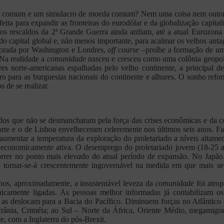
do comum e um simulacro de moeda comum? Nem uma coisa nem outra.
feita para expandir as fronteiras do eurodólar e da globalização capi
os rescaldos da 2ª Grande Guerra ainda ardiam, até a atual Eurozon
do capital global e, não menos importante, para acalmar os velhos antag
orada por Washington e Londres,
off course
–proíbe a formação de um
 Na realidade a
comunidade
nasceu e cresceu como uma colônia geopolít
es norte-americanas espalhadas pelo velho continente, a principal 
o para as burguesias nacionais do continente e alhures. O sonho refo
 de se realizar.
tados que não se desmancharam pela força das crises econômicas e da c
orte e o de Lisboa envelheceram celeremente nos últimos seis anos. F
aumentar a temperatura da exploração do proletariado a níveis altamen
conomicamente ativa. O desemprego do proletariado jovem (18-25 an
rrer no ponto mais elev
a
do do atual período de expansão. No Japão
 EU tornar-se-á crescentemente ingovernável na medida em que mais
os, aproximadamente, a insustentável leveza da
comunidade
foi atrop
anicamente ligadas. As pessoas melhor informadas já contabilizam o
e as deslocam para a Bacia do Pacífico. Diminuem forças no Atlântic
Ucrânia, Criméia; ao Sul – Norte da África, Oriente Médio, megamigra
e, com a Inglaterra do pós-Brexit.