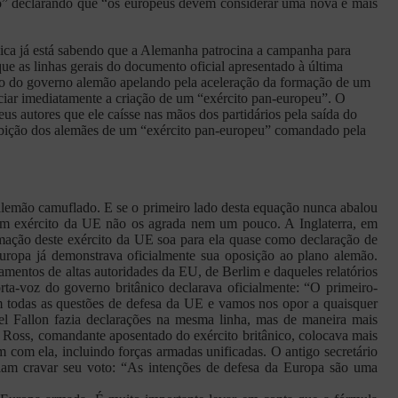
ixo” declarando que “os europeus devem considerar uma nova e mais
blica já está sabendo que a Alemanha patrocina a campanha para
e as linhas gerais do documento oficial apresentado à última
o do governo alemão apelando pela aceleração da formação de um
iciar imediatamente a criação de um “exército pan-europeu”. O
s autores que ele caísse nas mãos dos partidários pela saída do
 ambição dos alemães de um “exército pan-europeu” comandado pela
alemão camuflado. E se o primeiro lado desta equação nunca abalou
 um exército da UE não os agrada nem um pouco. A Inglaterra, em
rmação deste exército da UE soa para ela quase como declaração de
uropa já demonstrava oficialmente sua oposição ao plano alemão.
amentos de altas autoridades da EU, de Berlim e daqueles relatórios
-voz do governo britânico declarava oficialmente: “O primeiro-
m todas as questões de defesa da UE e vamos nos opor a quaisquer
el Fallon fazia declarações na mesma linha, mas de maneira mais
m Ross, comandante aposentado do exército britânico, colocava mais
com ela, incluindo forças armadas unificadas. O antigo secretário
riam cravar seu voto: “As intenções de defesa da Europa são uma