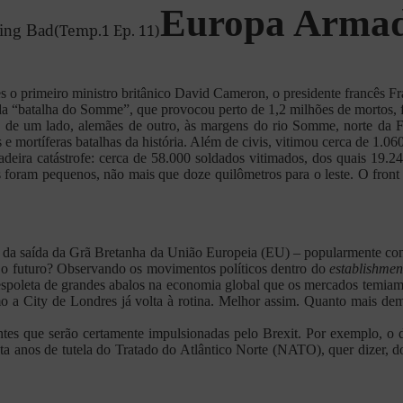
Europa Arma
ing Bad
(Temp.1 Ep. 11)
 o primeiro ministro britânico David Cameron, o presidente francês Fran
 da “batalha do Somme”, que provocou perto de 1,2 milhões de mortos, 
 de um lado, alemães de outro, às margens do rio Somme, norte da Fr
e mortíferas batalhas da história. Além de civis, vitimou cerca de 1.0
rdadeira catástrofe: cerca de 58.000 soldados vitimados, dos quais 1
dos foram pequenos, não mais que doze quilômetros para o leste. O fr
da saída da Grã Bretanha da União Europeia (EU) – popularmente conh
 o futuro? Observando os movimentos políticos dentro do
establishme
 a espoleta de grandes abalos na economia global que os mercados temia
mo a City de Londres já volta à rotina. Melhor assim. Quanto mais d
ntes que serão certamente impulsionadas pelo Brexit. Por exemplo, 
ta anos de tutela do Tratado do Atlântico Norte (NATO), quer dizer, 