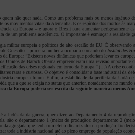
como quem não quer nada. Como um problema mais ou menos ingênuo d
nte os movimentos vitais da Alemanha. E os espíritos dos mortos às m
ência da Europa – e agora o Brexit para aumentar perigosamente as in
a de um problema acadêmico. O importante é esmiuçar a realidade geop
gia militar europeia e políticos de alto escalão da EU. É observando
ole Gnesotto – primeira mulher a ocupar o comando do
Institut des H
os da Europa: “Existem novas dinâmicas que poderiam levar os europeus
dos Unidos de Barack Obama empreenderam uma revisão importante de s
 pacificação das crises regionais em torno da Europa.” (…) A crise ec
litares raras e custosas. O objetivo é consolidar a base industrial da d
dústria europeia futura. Enfim, a estabilidade da periferia da União e
ida que a que se exigia no status quo anterior, notadamente no mundo 
ica da Europa poderia ser escrita da seguinte maneira: menos Amé
 a indústria da guerra, quer dizer, ao Departamento 4 da reprodução
s, são o departamento 1 (meios de produção); departamento 2 (meios
manda agregada que tenha um efeito dinamizador da produção tão dec
izar toda a indústria nacional até ao pleno emprego da população econ