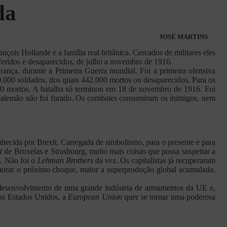
da
JOSÉ MARTINS
çois Hollande e a família real britânica. Cercados de militares eles
feridos e desaparecidos, de julho a novembro de 1916.
ança, durante a Primeira Guerra mundial. Foi a primeira ofensiva
60.000 soldados, dos quais 442.000 mortos ou desaparecidos. Para os
9.240 mortos. A batalha só terminou em 18 de novembro de 1916. Foi
ont alemão não foi furado. Os combates consumiram os inimigos, nem
ecida por Brexit. Carregada de simbolismo, para o presente e para
nt
de Bruxelas e Strasbourg, muito mais coisas que possa suspeitar a
m. Não foi o
Lehman Brothers
da vez. Os capitalistas já recuperaram
emorar o próximo choque, maior a superprodução global acumulada,
o desenvolvimento de uma grande indústria de armamentos da UE e,
dos Estados Unidos, a
European Union
quer se tornar uma poderosa