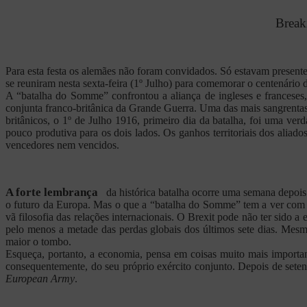
Break
Para esta festa os alemães não foram convidados. Só estavam presentes
se reuniram nesta sexta-feira (1º Julho) para comemorar o centenário
A “batalha do Somme” confrontou a aliança de ingleses e franceses,
conjunta franco-britânica da Grande Guerra. Uma das mais sangrentas 
britânicos, o 1º de Julho 1916, primeiro dia da batalha, foi uma ve
pouco produtiva para os dois lados. Os ganhos territoriais dos alia
vencedores nem vencidos.
A forte lembrança
da histórica batalha ocorre uma semana depois 
o futuro da Europa. Mas o que a “batalha do Somme” tem a ver com
vã filosofia das relações internacionais. O Brexit pode não ter sido
pelo menos a metade das perdas globais dos últimos sete dias. Mes
maior o tombo.
Esqueça, portanto, a economia, pensa em coisas muito mais importa
consequentemente, do seu próprio exército conjunto. Depois de seten
European Army
.