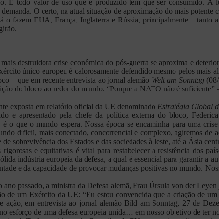
. E todo valor de uso que é produzido tem que ser consumido. À luta
a demanda. O certo, na atual situação de aproximação do mais potente 
á o fazem EUA, França, Inglaterra e Rússia, principalmente – tanto 
girão.
 mais destruidora crise econômica do pós-guerra se aproxima e deterior
xército único europeu é calorosamente defendido mesmo pelos mais al
oco – que em recente entrevista ao jornal alemão
Welt am Sonntag
(08/
posição do bloco ao redor do mundo. “Porque a NATO não é suficiente”
ente exposta em relatório oficial da UE denominado
Estratégia Global 
o e apresentado pela chefe da política externa do bloco, Federica 
 o que o mundo espera. Nossa época se encaminha para uma crise exi
o difícil, mais conectado, concorrencial e complexo, agiremos de aco
de sobrevivência dos Estados e das sociedades à leste, até a Ásia centra
igorosas e equitativas é vital para restabelecer a resistência dos p
lida indústria europeia da defesa, a qual é essencial para garantir a 
ntade e da capacidade de provocar mudanças positivas no mundo. Nos
ano passado, a ministra da Defesa alemã, Frau Úrsula von der Leyen já
ão de um Exército da UE: “Eu estou convencida que a criação de um 
e ação, em entrevista ao jornal alemão Bild am Sonntag, 27 de Dez
s no esforço de uma defesa europeia unida… em nosso objetivo de ter