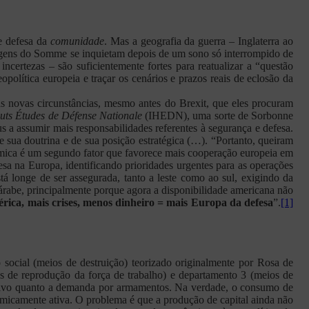
e defesa da
comunidade
. Mas a geografia da guerra – Inglaterra ao
argens do Somme se inquietam depois de um sono só interrompido de
certezas – são suficientemente fortes para reatualizar a “questão
olítica europeia e traçar os cenários e prazos reais de eclosão da
 as novas circunstâncias, mesmo antes do Brexit, que eles procuram
auts Études de Défense Nationale
(IHEDN), uma sorte de Sorbonne
 a assumir mais responsabilidades referentes à segurança e defesa.
ua doutrina e de sua posição estratégica (…). “Portanto, queiram
onômica é um segundo fator que favorece mais cooperação europeia em
efesa na Europa, identificando prioridades urgentes para as operações
stá longe de ser assegurada, tanto a leste como ao sul, exigindo da
árabe, principalmente porque agora a disponibilidade americana não
rica, mais crises, menos dinheiro = mais Europa da defesa
”.
[1]
 social (meios de destruição) teorizado originalmente por Rosa de
 de reprodução da força de trabalho) e departamento 3 (meios de
isivo quanto a demanda por armamentos. Na verdade, o consumo de
omicamente ativa. O problema é que a produção de capital ainda não