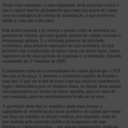
Neste exato momento, o mais importante deste processo cíclico é
que o capital marcha globalmente para mais um acerto de contas
com sua inabalável lei interna de acumulação, o que ocorre em
média a cada oito a dez anos.
Este acerto passará, e já começa a passar, como se presencia na
periferia do sistema, por uma grande queima de capital, recessão e
desemprego globais. E a retomada posterior da atividade
econômica, uma possível superação da crise periódica, só será
possível com a exploração da nossa classe em novas bases, muito
superiores às do atual período de expansão e acumulação, iniciado
exatamente no 2º trimestre de 2009.
É justamente nesta nova encruzilhada do capital global que o STF
deu seu ar da graça. E mostrou o verdadeiro espírito do Direito e
suas leis. O que ele acaba de fazer é dar sua decisiva contribuição
legal e democrática para os retoques finais, no Brasil, desta grande
obra preparatória no lombo da classe operária, para ser mais do
que tosquiada, para ser profundamente ferida até no osso.
A gravidade deste fato se amplifica ainda mais porque a
capacidade de resistência da classe produtiva de capital que vende
sua força de trabalho no Brasil continua, por enquanto, mais do
que abafada pela repressão política da burguesia e de suas
lideranças colaboracionistas – que ataram organizações sindicais,