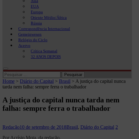
Ásia
EUA
Europa
Oriente Médio/África
Rússia
Correspondência Internacional
Gemeinwesen
Relógio do Ciclo
Acervo
Crítica Semanal
32 ANOS DEPOIS
Pesquisar
por:
Home
>
Diário do Capital
>
Brasil
>
A justiça do capital nunca
tarda nem falha: sempre ferra o trabalhador
A justiça do capital nunca tarda nem
falha: sempre ferra o trabalhador
Redação
10 de setembro de 2018
Brasil
,
Diário do Capital
2
Por Acrísio Mota, da redação.