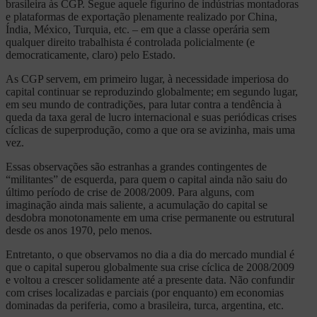
brasileira às CGP. Segue aquele figurino de indústrias montadoras
e plataformas de exportação plenamente realizado por China,
Índia, México, Turquia, etc. – em que a classe operária sem
qualquer direito trabalhista é controlada policialmente (e
democraticamente, claro) pelo Estado.
As CGP servem, em primeiro lugar, à necessidade imperiosa do
capital continuar se reproduzindo globalmente; em segundo lugar,
em seu mundo de contradições, para lutar contra a tendência à
queda da taxa geral de lucro internacional e suas periódicas crises
cíclicas de superprodução, como a que ora se avizinha, mais uma
vez.
Essas observações são estranhas a grandes contingentes de
“militantes” de esquerda, para quem o capital ainda não saiu do
último período de crise de 2008/2009. Para alguns, com
imaginação ainda mais saliente, a acumulação do capital se
desdobra monotonamente em uma crise permanente ou estrutural
desde os anos 1970, pelo menos.
Entretanto, o que observamos no dia a dia do mercado mundial é
que o capital superou globalmente sua crise cíclica de 2008/2009
e voltou a crescer solidamente até a presente data. Não confundir
com crises localizadas e parciais (por enquanto) em economias
dominadas da periferia, como a brasileira, turca, argentina, etc.