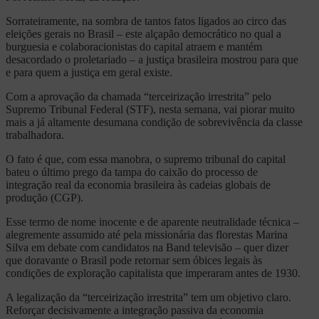
Sorrateiramente, na sombra de tantos fatos ligados ao circo das
eleições gerais no Brasil – este alçapão democrático no qual a
burguesia e colaboracionistas do capital atraem e mantém
desacordado o proletariado – a justiça brasileira mostrou para que
e para quem a justiça em geral existe.
Com a aprovação da chamada “terceirização irrestrita” pelo
Supremo Tribunal Federal (STF), nesta semana, vai piorar muito
mais a já altamente desumana condição de sobrevivência da classe
trabalhadora.
O fato é que, com essa manobra, o supremo tribunal do capital
bateu o último prego da tampa do caixão do processo de
integração real da economia brasileira às cadeias globais de
produção (CGP).
Esse termo de nome inocente e de aparente neutralidade técnica –
alegremente assumido até pela missionária das florestas Marina
Silva em debate com candidatos na Band televisão – quer dizer
que doravante o Brasil pode retornar sem óbices legais às
condições de exploração capitalista que imperaram antes de 1930.
A legalização da “terceirização irrestrita” tem um objetivo claro.
Reforçar decisivamente a integração passiva da economia