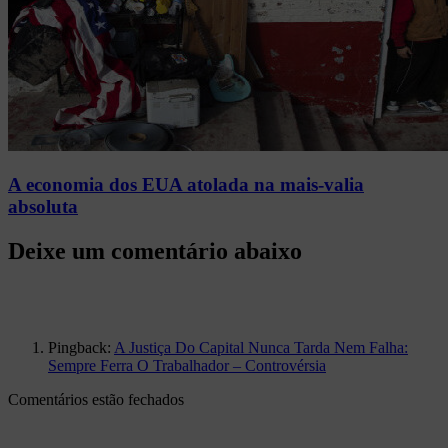
A economia dos EUA atolada na mais-valia
absoluta
Pingback:
A Justiça Do Capital Nunca Tarda Nem Falha:
Sempre Ferra O Trabalhador – Controvérsia
Comentários estão fechados