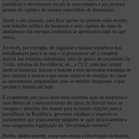
partidárias e movimentos sociais às necessidades e aos projetos
globais do capital e do sistema imperialista de dominação.
Desde o ano passado, para ficar apenas no período mais recente,
esse trabalho político da burguesia e seus capitães do mato de
abafamento das energias proletárias se aprofundou mais do que
nunca.
Ao invés, por exemplo, de organizar a natural resistência dos
trabalhadores para ir às ruas e aí permanecer até a completa
derrota das reformas trabalhistas, tetos de gastos do orçamento da
União, reforma da Previdência, etc., a CUT, principal central
sindical brasileira, liderou o boicote a essa necessária estratégia de
luta classista e atrelou o que ainda sobrava de energias da classe
ao movimentos preparatórios para as eleições burguesas, o que
persiste e domina até hoje.
É exatamente por causa desta bem sucedida ação da burguesia e
suas fileiras de colaboracionistas de classe de desviar todas as
energias e atenções das massas para as inúteis eleições para a
presidência da República, governos estaduais e respectivos
parlamentos que praticamente ninguém se opôs decisivamente a
essa sanguinária legalização da “terceirização irrestrita”.
Porém, dialeticamente, como nos ensina a observação da história