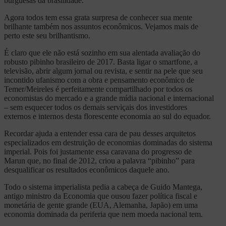
burguesas da brasilidade.
Agora todos tem essa grata surpresa de conhecer sua mente
brilhante também nos assuntos econômicos. Vejamos mais de
perto este seu brilhantismo.
É claro que ele não está sozinho em sua alentada avaliação do
robusto pibinho brasileiro de 2017. Basta ligar o smartfone, a
televisão, abrir algum jornal ou revista, e sentir na pele que seu
incontido ufanismo com a obra e pensamento econômico de
Temer/Meireles é perfeitamente compartilhado por todos os
economistas do mercado e a grande mídia nacional e internacional
– sem esquecer todos os demais serviçais dos investidores
externos e internos desta florescente economia ao sul do equador.
Recordar ajuda a entender essa cara de pau desses arquitetos
especializados em destruição de economias dominadas do sistema
imperial. Pois foi justamente essa caravana do progresso de
Marun que, no final de 2012, criou a palavra “pibinho” para
desqualificar os resultados econômicos daquele ano.
Todo o sistema imperialista pedia a cabeça de Guido Mantega,
antigo ministro da Economia que ousou fazer política fiscal e
monetária de gente grande (EUA, Alemanha, Japão) em uma
economia dominada da periferia que nem moeda nacional tem.