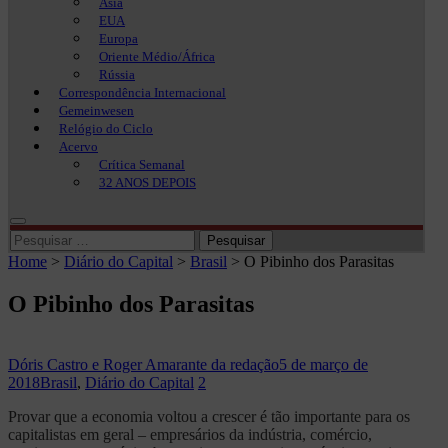
Ásia
EUA
Europa
Oriente Médio/África
Rússia
Correspondência Internacional
Gemeinwesen
Relógio do Ciclo
Acervo
Crítica Semanal
32 ANOS DEPOIS
Pesquisar
por:
Home
>
Diário do Capital
>
Brasil
>
O Pibinho dos Parasitas
O Pibinho dos Parasitas
Dóris Castro e Roger Amarante da redação
5 de março de
2018
Brasil
,
Diário do Capital
2
Provar que a economia voltou a crescer é tão importante para os
capitalistas em geral – empresários da indústria, comércio,