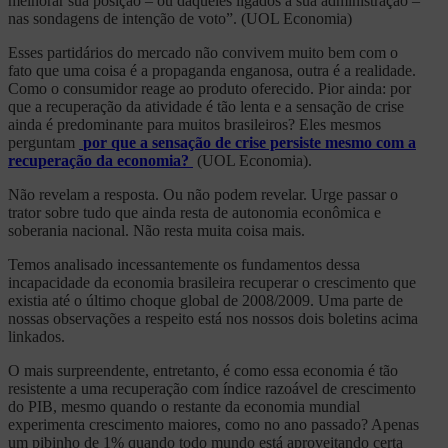
melhorar sua posição – ou daqueles ligados à sua administração –
nas sondagens de intenção de voto”. (UOL Economia)
Esses partidários do mercado não convivem muito bem com o
fato que uma coisa é a propaganda enganosa, outra é a realidade.
Como o consumidor reage ao produto oferecido. Pior ainda: por
que a recuperação da atividade é tão lenta e a sensação de crise
ainda é predominante para muitos brasileiros? Eles mesmos
perguntam
por que a sensação de crise persiste mesmo com a
recuperação da economia?
(UOL Economia).
Não revelam a resposta. Ou não podem revelar. Urge passar o
trator sobre tudo que ainda resta de autonomia econômica e
soberania nacional. Não resta muita coisa mais.
Temos analisado incessantemente os fundamentos dessa
incapacidade da economia brasileira recuperar o crescimento que
existia até o último choque global de 2008/2009. Uma parte de
nossas observações a respeito está nos nossos dois boletins acima
linkados.
O mais surpreendente, entretanto, é como essa economia é tão
resistente a uma recuperação com índice razoável de crescimento
do PIB, mesmo quando o restante da economia mundial
experimenta crescimento maiores, como no ano passado? Apenas
um pibinho de 1% quando todo mundo está aproveitando certa