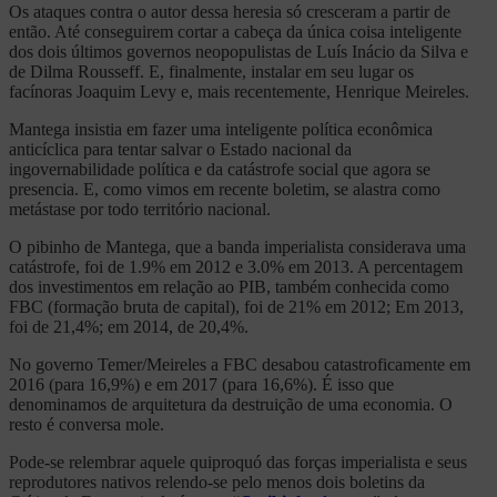
Os ataques contra o autor dessa heresia só cresceram a partir de
então. Até conseguirem cortar a cabeça da única coisa inteligente
dos dois últimos governos neopopulistas de Luís Inácio da Silva e
de Dilma Rousseff. E, finalmente, instalar em seu lugar os
facínoras Joaquim Levy e, mais recentemente, Henrique Meireles.
Mantega insistia em fazer uma inteligente política econômica
anticíclica para tentar salvar o Estado nacional da
ingovernabilidade política e da catástrofe social que agora se
presencia. E, como vimos em recente boletim, se alastra como
metástase por todo território nacional.
O pibinho de Mantega, que a banda imperialista considerava uma
catástrofe, foi de 1.9% em 2012 e 3.0% em 2013. A percentagem
dos investimentos em relação ao PIB, também conhecida como
FBC (formação bruta de capital), foi de 21% em 2012; Em 2013,
foi de 21,4%; em 2014, de 20,4%.
No governo Temer/Meireles a FBC desabou catastroficamente em
2016 (para 16,9%) e em 2017 (para 16,6%). É isso que
denominamos de arquitetura da destruição de uma economia. O
resto é conversa mole.
Pode-se relembrar aquele quiproquó das forças imperialista e seus
reprodutores nativos relendo-se pelo menos dois boletins da