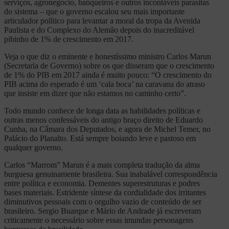
serviços, agronegócio, banqueiros e outros incontáveis parasitas
do sistema – que o governo escalou seu mais importante
articulador político para levantar a moral da tropa da Avenida
Paulista e do Complexo do Alemão depois do inacreditável
pibinho de 1% de crescimento em 2017.
Veja o que diz o eminente e honestíssimo ministro Carlos Marun
(Secretaria de Governo) sobre os que disseram que o crescimento
de 1% do PIB em 2017 ainda é muito pouco: “O crescimento do
PIB acima do esperado é um ‘cala boca’ na caravana do atraso
que insiste em dizer que não estamos no caminho certo”.
Todo mundo conhece de longa data as habilidades políticas e
outras menos confessáveis do antigo braço direito de Eduardo
Cunha, na Câmara dos Deputados, e agora de Michel Temer, no
Palácio do Planalto. Está sempre boiando leve e pastoso em
qualquer governo.
Carlos “Marrom” Marun é a mais completa tradução da alma
burguesa genuinamente brasileira. Sua inabalável correspondência
entre política e economia. Dementes superestruturas e podres
bases materiais. Estridente síntese da cordialidade dos irritantes
diminutivos pessoais com o orgulho vazio de conteúdo de ser
brasileiro. Sergio Buarque e Mário de Andrade já escreveram
criticamente o necessário sobre essas imundas personagens