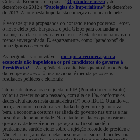
Crítica da Economia da época. “
O pibinho é nosso
”, de
dezembro de 2012 e “
Patologias do Imperialismo
” de dezembro
de 2013. A burguesia imperialista começava a mudar de pele.
É verdade que a propaganda do honrado e todo poderoso Temer,
o novo eleito pela burguesia e pela Globo para comandar a
matança da classe operária em curso – é feita de maneira mais ou
menos envergonhada. E, esparsamente, como “paradoxos” de
uma vigorosa economia.
As perguntas são inevitáveis:
por que a recuperação da
economia não impulsiona os pré-candidatos do governo à
Presidência?
– A angústia dos capitalistas quanto à impotência
da recuperação econômica nacional é medida pelos seus
resultados políticos e eleitorais:
“depois de dois anos em queda, o PIB (Produto Interno Bruto)
voltou a crescer no ano passado, com alta de 1%, conforme os
dados divulgados nesta quinta-feira (1º) pelo IBGE. Quando vai
bem, a economia costuma ser aliada do governo. Quando vai
bem, a economia costuma ser aliada do governo nas urnas e nas
pesquisas de popularidade. No entanto, os dados que mostram
que a atividade está em recuperação no Brasil não têm
praticamente surtido efeito sobre a rejeição recorde do presidente
Michel Temer, apontada pelas pesquisas, ou sido suficientes para