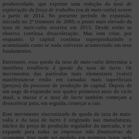
produtividade, que exprime uma redução da
taxa de
exploração da força de trabalho (ou de mais-valia
) ocorre
a partir de 2014. No presente período de expansão,
iniciado no 2º trimestre de 2009, o ponto mais elevado da
taxa de mais-valia
ocorreu em 2013. Desde então se
observa contínua desaceleração. Mas sem crise, por
enquanto. O capital continua superproduzindo e
acumulando como se nada estivesse acontecendo em seus
fundamentos.
Entretanto, essa queda da
taxa de mais-valia
determina a
mortífera
tendência à queda da taxa de lucro
. Os
movimentos das partículas mais elementares (valor)
manifestam-se então em camadas mais superficiais
(preços) do processo de produção de capital. Depois de
um auge de expansão nos quatro primeiros anos do ciclo
atual, a
massa e a taxa de lucro
também começam a
desacelerar para, em seguida, começar a cair.
Esse movimento sincronizado de queda da taxa de mais-
valia e da taxa de lucro é originado nas manufaturas,
núcleo do preço de produção regulador do mercado, e se
expande para todas as
empresas não financeiras da
economia
. Isso pode ser medido, em primeiro lugar, pela