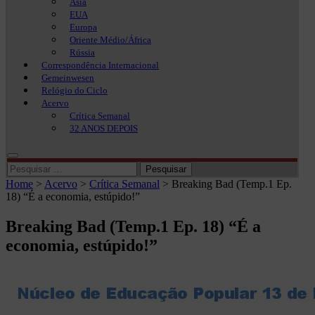
Ásia
EUA
Europa
Oriente Médio/África
Rússia
Correspondência Internacional
Gemeinwesen
Relógio do Ciclo
Acervo
Crítica Semanal
32 ANOS DEPOIS
Pesquisar
por:
Home
>
Acervo
>
Crítica Semanal
>
Breaking Bad (Temp.1 Ep.
18) “É a economia, estúpido!”
Breaking Bad (Temp.1 Ep. 18) “É a
economia, estúpido!”