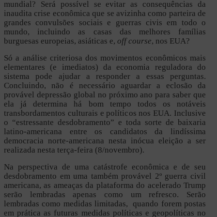
mundial? Será possível se evitar as consequências da
inaudita crise econômica que se avizinha como parteira de
grandes convulsões sociais e guerras civis em todo o
mundo, incluindo as casas das melhores famílias
burguesas europeias, asiáticas e,
off course
, nos EUA?
Só a análise criteriosa dos movimentos econômicos mais
elementares (e imediatos) da economia reguladora do
sistema pode ajudar a responder a essas perguntas.
Concluindo, não é necessário aguardar a eclosão da
provável depressão global no próximo ano para saber que
ela já determina há bom tempo todos os notáveis
transbordamentos culturais e políticos nos EUA. Inclusive
o “estressante desdobramento” e toda sorte de baixaria
latino-americana entre os candidatos da lindíssima
democracia norte-americana nesta inócua eleição a ser
realizada nesta terça-feira (8/novembro).
Na perspectiva de uma catástrofe econômica e de seu
desdobramento em uma também provável 2º guerra civil
americana, as ameaças da plataforma do acelerado Trump
serão lembradas apenas como um refresco. Serão
lembradas como medidas limitadas, quando forem postas
em prática as futuras medidas políticas e geopolíticas no