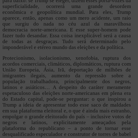
para baixo: se Trump se eleger, dizem esses porta-vozes da
superficialidade, ocorrerá uma grande desordem
econômica e geopolítica mundial. Para eles, Trump
aparece, então, apenas como um mero acidente, um raio
que surgiu do nada no céu azul da maravilhosa
democracia norte-americana. E esse super-homem pode
fazer tudo desandar. Essa coisa inexplicável será a causa
de todas as desgraças. Tudo será determinado pelo
imponderável e etéreo mundo das eleições e da política.
Protecionismo, isolacionismo, xenofobia, ruptura dos
acordos comerciais, climáticos, diplomáticos, ruptura com
União Europeia, Ásia, Irã, deportação de milhões de
imigrantes ilegais, aumento da repressão sobre a
população trabalhadora, principalmente dos negros,
latinos e asiáticos… A despeito do caráter meramente
espetaculoso das eleições norte-americanas em plena era
do Estado capital, pode-se perguntar: o que inspirou a
Trump a ideia de apresentar todo esse saco de maldades
em sua plataforma eleitoral e, o que é ainda mais estranho,
empolgar o grande eleitorado do país – inclusive votos de
negros e latinos, explicitamente ameaçados pela
plataforma do republicano – a ponto de tornar esse
desqualificado especulador e construtor de torres de babel