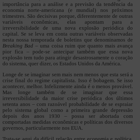
importância para a análise e a previsão da tendência da
economia norte-americana (e mundial) nos próximos
trimestres. São decisivas porque, diferentemente de outras
variáveis econômicas, elas apontam para a
irreversibilidade de uma nova explosão periódica do
capital. Se se leva em conta outras variáveis observadas
nesta nossa temporada de boletins que denominamos de
Breaking Bad
– uma coisa ruim que quanto mais avança
pior fica – pode-se antecipar também que essa nova
explosão tem tudo para atingir desastrosamente o coração
do sistema, quer dizer, os Estados Unidos da América.
Longe de se imaginar sem mais nem menos que esta será a
crise final do regime capitalista. Isso é bobagem. Se isso
acontecer, melhor. Infelizmente ainda é o menos provável.
Mas longe também de se imaginar que essa
irreversibilidade da maior crise periódica dos últimos
setenta anos – com razoável probabilidade de se espraiar
pelo sistema global como a primeira grande depressão
depois dos anos 1930 – possa ser abortada com
comportadas medidas econômicas e políticas dos diversos
governos, particularmente nos EUA.
Trata-se aqui da difícil relação entre economia e política.