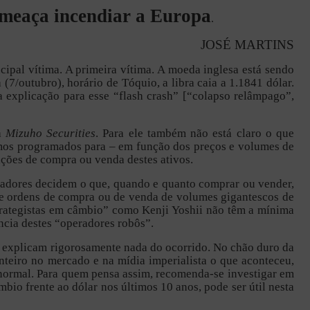
meaça incendiar a Europa
.
JOSÉ MARTINS
cipal vítima. A primeira vítima. A moeda inglesa está sendo
7/outubro), horário de Tóquio, a libra caia a 1.1841 dólar.
 explicação para esse “flash crash” [“colapso relâmpago”,
da
Mizuho Securities
. Para ele também não está claro o que
itmos programados para – em função dos preços e volumes de
ções de compra ou venda destes ativos.
tadores decidem o que, quando e quanto comprar ou vender,
e ordens de compra ou de venda de volumes gigantescos de
trategistas em câmbio” como
Kenji Yoshii não têm a mínima
ncia destes “operadores robôs”.
 explicam rigorosamente nada do ocorrido. No chão duro da
nteiro no mercado e na mídia imperialista o que aconteceu,
o normal. Para quem pensa assim, recomenda-se investigar em
mbio frente ao dólar nos últimos 10 anos, pode ser útil nesta