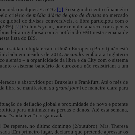
a moeda qualquer. E a
City
[1]
é o segundo centro financeiro
elo critério de
média diária de giro de divisas
no mercado
ez global de divisas conversíveis, a libra participou com o
 (23%).
[2]
O chinês yuan, por exemplo, aparece com apenas
 brasileira orgulhosa com a notícia do FMI nesta semana de
esta lista do BIS.
, a saída da Inglaterra da União Europeia (Brexit) não está
ra iniciada em meados de 2014.
Secondo
: embora a Inglaterra
o alemão – a organicidade da libra e da City com o sistema
quanto o sistema bancário da eurozona não resistiriam a um
erados e absorvidos por Bruxelas e Frankfurt. Até o mês de
da libra se manifestem
au grand jour
[de maneira clara para
situação de deflação global e proximidade de novo e potente
lítica para minimizar as perdas e danos. Até esta semana,
 uma “saída leve” e organizada.
 De repente, no último domingo (2/outubro), Mrs. Theresa
sada].Em primeiro lugar, declarou que pretende apressar os