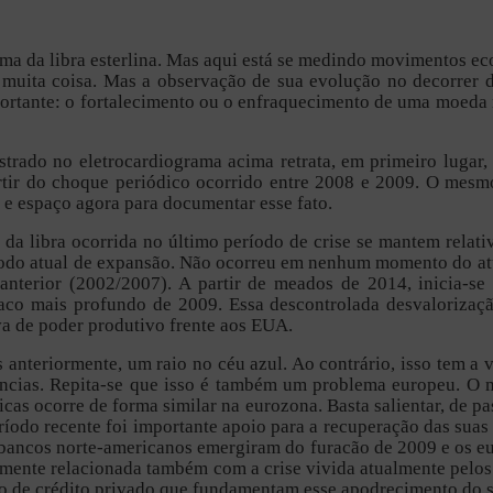
ma da libra esterlina. Mas aqui está se medindo movimentos ec
muita coisa. Mas a observação de sua evolução no decorrer d
portante: o fortalecimento ou o enfraquecimento de uma moeda 
istrado no eletrocardiograma acima retrata, em primeiro lugar
artir do choque periódico ocorrido entre 2008 e 2009. O mesm
e espaço agora para documentar esse fato.
da libra ocorrida no último período de crise se mantem relati
íodo atual de expansão. Não ocorreu em nenhum momento do atu
nterior (2002/2007). A partir de meados de 2014, inicia-se u
co mais profundo de 2009. Essa descontrolada desvalorizaçã
iva de poder produtivo frente aos EUA.
os anteriormente, um raio no céu azul. Ao contrário, isso tem a
otências. Repita-se que isso é também um problema europeu. O
cas ocorre de forma similar na eurozona. Basta salientar, de p
eríodo recente foi importante apoio para a recuperação das suas
s bancos norte-americanos emergiram do furacão de 2009 e os eu
amente relacionada também com a crise vivida atualmente pelos
do de crédito privado que fundamentam esse apodrecimento do