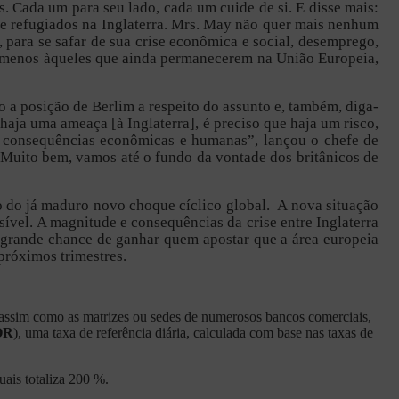
 Cada um para seu lado, cada um cuide de si. E disse mais:
e refugiados na Inglaterra. Mrs. May não quer mais nenhum
 para se safar de sua crise econômica e social, desemprego,
elo menos àqueles que ainda permanecerem na União Europeia,
 a posição de Berlim a respeito do assunto e, também, diga-
 haja uma ameaça [à Inglaterra], é preciso que haja um risco,
á consequências econômicas e humanas”, lançou o chefe de
 Muito bem, vamos até o fundo da vontade dos britânicos de
ão do já maduro novo choque cíclico global. A nova situação
sível. A magnitude e consequências da crise entre Inglaterra
á grande chance de ganhar quem apostar que a área europeia
próximos trimestres.
, assim como as matrizes ou sedes de numerosos bancos comerciais,
OR
), uma taxa de referência diária, calculada com base nas taxas de
ais totaliza 200 %.