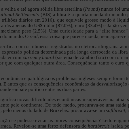
lha e até agora sólida libra esterlina (
Pound
) nunca foi um
ational Settlements
(BIS) a libra é a quarta moeda do mundo p
 trilhões diários em 2016), que equivale grosso modo à liquid
 atrás apenas do US$ dólar (87.0%); euro (33.4%) e Japão yen
 mexicano peso (2.5%). Uma curiosidade para a “elite branca”
mia do mundo. O
real
, essa coisa que parece moeda, nem aparece n
verifica com os números registrados no eletrocardiograma acima
ma expressão política determinada pela longa derrocada da lib
seada em um
currency board
(sistema de câmbio fixo) com o marc
ior que com qualquer outra área. Consequência: tanto o euro 
econômica e patológica os problemas ingleses sempre foram tol
. E antes que as consequências econômicas da desvalorização 
rande embate político entre as duas partes.
significa novas dificuldades econômicas insuperáveis na atual 
nte pelo continente. De todo modo, procurava-se uma saída po
os, pelo menos do lado de Bruxelas: procurava-se um
softbrexit
,
ão se pudesse evitar as piores consequências? Ledo engano!
arraca. Revelou-se uma feroz defensora do
hardbrexit
[saída pe