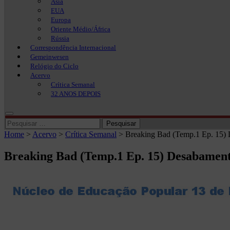
Ásia
EUA
Europa
Oriente Médio/África
Rússia
Correspondência Internacional
Gemeinwesen
Relógio do Ciclo
Acervo
Crítica Semanal
32 ANOS DEPOIS
Pesquisar
por:
Home
>
Acervo
>
Crítica Semanal
>
Breaking Bad (Temp.1 Ep. 15) D
Breaking Bad (Temp.1 Ep. 15) Desabament