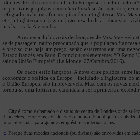
trâmites de saída oficial da União Europeia: concluir tudo 
os possíveis prejuízos com o
hardbrexit
serão mais do que co
refugiado árabe ou africano pisando na Inglaterra. Mrs. May 
etc., a Inglaterra vai jogar o jogo pesado de arruinar seus 
nas barras da Alemanha.
A resposta do bloco às declarações de Mrs. May veio at
se de passagem, muito preocupado que a população francesa e
é preciso que haja um preço, senão estaremos em uma negoc
Estado francês em Paris. E concluiu solenemente: “O Reino U
sair da União Europeia” (Le Monde, 07/Outubro/2016).
Os dados estão lançados. A nova crise política entre 
econômica e política da Europa – incluindo a Inglaterra, do m
e União Europeia são imprevisíveis. Mas, com os novas mexid
tornou-se uma fortíssima candidata a ser a primeira a explodi
City é como é chamado o distrito no centro de Londres onde se loc
[1]
financeiros, corretoras, etc. de todo o mundo. É aqui que é estabelec
juros oferecidas para grandes empréstimos internacionais.
Porque duas moedas nacionais (ou divisas) são envolvidas em cada 
[2]