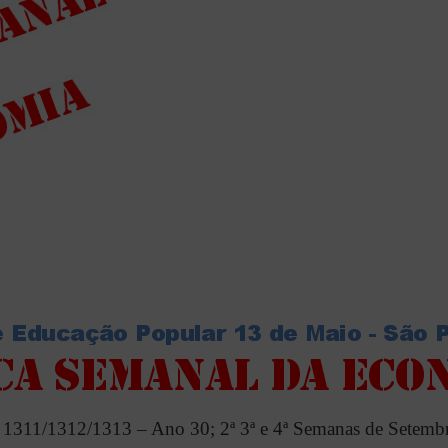
311/1312/1313 – Ano 30; 2ª 3ª e 4ª Semanas de Setemb