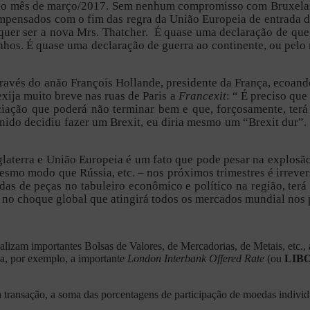
até o mês de março/2017. Sem nenhum compromisso com Bruxelas.
mpensados com o fim das regra da União Europeia de entrada d
quer ser a nova Mrs. Thatcher. É quase uma declaração de que,
vizinhos. É quase uma declaração de guerra ao continente, ou p
ravés do anão François Hollande, presidente da França, ecoando
xija muito breve nas ruas de Paris a
Francexit
: “ É preciso que
iação que poderá não terminar bem e que, forçosamente, ter
nido decidiu fazer um Brexit, eu diria mesmo um “Brexit dur”.
Inglaterra e União Europeia é um fato que pode pesar na explos
esmo modo que Rússia, etc. – nos próximos trimestres é irrever
as de peças no tabuleiro econômico e político na região, ter
r no choque global que atingirá todos os mercados mundial nos 
alizam importantes Bolsas de Valores, de Mercadorias, de Metais, etc.
ida, por exemplo, a importante
London Interbank Offered Rate
(ou
LIB
transação, a soma das porcentagens de participação de moedas individu