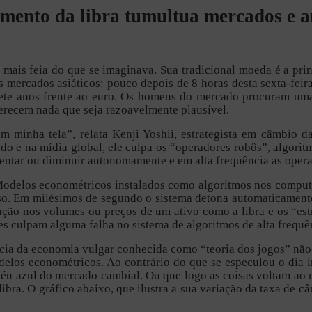
mento da libra tumultua mercados e a
o mais feia do que se imaginava. Sua tradicional moeda é a prin
mercados asiáticos: pouco depois de 8 horas desta sexta-feira (
sete anos frente ao euro. Os homens do mercado procuram uma
ferecem nada que seja razoavelmente plausível.
m minha tela”, relata Kenji Yoshii, estrategista em câmbio 
ado e na mídia global, ele culpa os “operadores robôs”, algor
ntar ou diminuir autonomamente e em alta frequência as opera
. Modelos econométricos instalados como algoritmos nos compu
sso. Em milésimos de segundo o sistema detona automaticament
ação nos volumes ou preços de um ativo como a libra e os “es
es culpam alguma falha no sistema de algoritmos de alta frequê
cia da economia vulgar conhecida como “teoria dos jogos” não
elos econométricos. Ao contrário do que se especulou o dia i
o céu azul do mercado cambial. Ou que logo as coisas voltam a
ibra. O gráfico abaixo, que ilustra a sua variação da taxa de câ