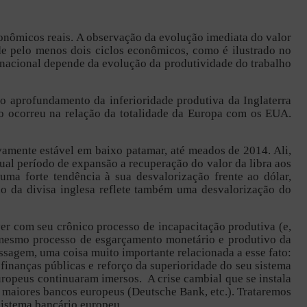
onômicos reais. A observação da evolução imediata do valor
e pelo menos dois ciclos econômicos, como é ilustrado no
nacional depende da evolução da produtividade do trabalho
, o aprofundamento da inferioridade produtiva da Inglaterra
o ocorreu na relação da totalidade da Europa com os EUA.
vamente estável em baixo patamar, até meados de 2014. Ali,
al período de expansão a recuperação do valor da libra aos
ma forte tendência à sua desvalorização frente ao dólar,
o da divisa inglesa reflete também uma desvalorização do
 ver com seu crônico processo de incapacitação produtiva (e,
 mesmo processo de esgarçamento monetário e produtivo da
assagem, uma coisa muito importante relacionada a esse fato:
 finanças públicas e reforço da superioridade do seu sistema
ropeus continuaram imersos. A crise cambial que se instala
 maiores bancos europeus (Deutsche Bank, etc.). Trataremos
 sistema bancário europeu.