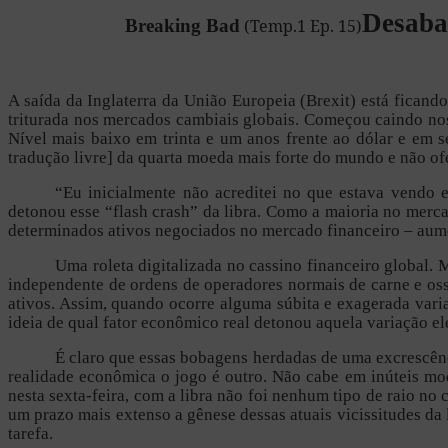
Desaba
Breaking Bad
(
Temp.1 Ep. 15
)
A saída da Inglaterra da União Europeia (Brexit) está ficand
triturada nos mercados cambiais globais. Começou caindo nos 
Nível mais baixo em trinta e um anos frente ao dólar e em 
tradução livre] da quarta moeda mais forte do mundo e não o
“Eu inicialmente não acreditei no que estava vendo e
detonou esse “flash crash” da libra. Como a maioria no merc
determinados ativos negociados no mercado financeiro – aume
Uma roleta digitalizada no cassino financeiro global
independente de ordens de operadores normais de carne e o
ativos. Assim, quando ocorre alguma súbita e exagerada vari
ideia de qual fator econômico real detonou aquela variação el
É claro que essas bobagens herdadas de uma excrescên
realidade econômica o jogo é outro. Não cabe em inúteis mod
nesta sexta-feira, com a libra não foi nenhum tipo de raio n
um prazo mais extenso a gênese dessas atuais vicissitudes da l
tarefa.