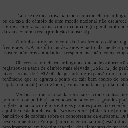
Trata-se de uma coisa parecida com um eletrocardiogra
ou da taxa de câmbio de uma moeda nacional não esclarece 
eletrocardiograma acima, confirma uma regra geral muito im
da sua economia real (produção industrial).
O nítido enfraquecimento da libra frente ao dólar reg
frente aos EUA nos últimos dez anos – particularmente a p
Existem números abundantes a respeito, mas não temos tempo 
Observa-se no eletrocardiograma que a desvalorização 
registrou-se a taxa de câmbio mais elevada (US$1,72) do per
níveis acima de US$2.00 do período de expansão do ciclo a
fenômeno que se agrava a ponto de cair bem abaixo do bura
capital nacional (taxa de lucro) e uma simultânea perda relat
Verifica-se que a crise da libra não é, como já dissem
portanto, competitiva) na concorrência entre as grandes p
Inglaterra na concorrência entre as grandes potências econômi
a política estadunidense do “
strong dólar
” [dólar forte] no p
bancário e de capitais sobre os concorrentes da eurozona. O
neste momento na Europa (com epicentro na libra) está intim
proximamente, em boletim especial, dos elementos do merca