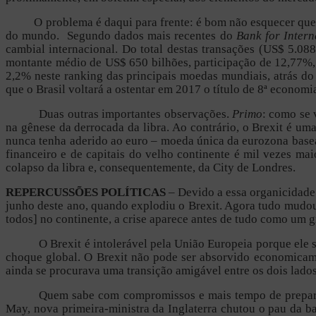
O problema é daqui para frente: é bom não esquecer que a ve
do mundo. Segundo dados mais recentes do
Bank for Intern
cambial internacional. Do total destas transações (US$ 5.088
montante médio de US$ 650 bilhões, participação de 12,77%,
2,2% neste ranking das principais moedas mundiais, atrás do
que o Brasil voltará a ostentar em 2017 o título de 8ª econo
Duas outras importantes observações.
Primo
: como se 
na gênese da derrocada da libra. Ao contrário, o Brexit é u
nunca tenha aderido ao euro – moeda única da eurozona ba
financeiro e de capitais do velho continente é mil vezes ma
colapso da libra e, consequentemente, da City de Londres.
REPERCUSSÕES POLÍTICAS
– Devido a essa organicidade 
junho deste ano, quando explodiu o Brexit. Agora tudo mudou
todos] no continente, a crise aparece antes de tudo como um g
O Brexit é intolerável pela União Europeia porque ele 
choque global. O Brexit não pode ser absorvido economicame
ainda se procurava uma transição amigável entre os dois lad
Quem sabe com compromissos e mais tempo de preparaç
May, nova primeira-ministra da Inglaterra chutou o pau da b