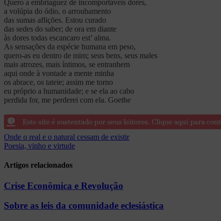
Quero a embriaguez de incomportáveis dores,
a volúpia do ódio, o arroubamento
das sumas aflições. Estou curado
das sedes do saber; de ora em diante
às dores todas escancaro est’ alma.
As sensações da espécie humana em peso,
quero-as eu dentro de mim; seus bens, seus males
mais atrozes, mais íntimos, se entranhem
aqui onde à vontade a mente minha
os abrace, os tateie; assim me torno
eu próprio a humanidade; e se ela ao cabo
perdida for, me perderei com ela. Goethe
Navegação
Onde o real e o natural cessam de existir
Poesia, vinho e virtude
de
Post
Artigos relacionados
Crise Econômica e Revolução
Sobre as leis da comunidade eclesiástica