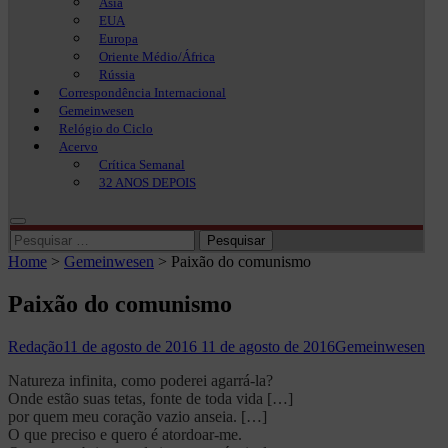
Ásia
EUA
Europa
Oriente Médio/África
Rússia
Correspondência Internacional
Gemeinwesen
Relógio do Ciclo
Acervo
Crítica Semanal
32 ANOS DEPOIS
Pesquisar
por:
Home
>
Gemeinwesen
>
Paixão do comunismo
Paixão do comunismo
Redação
11 de agosto de 2016
11 de agosto de 2016
Gemeinwesen
Natureza infinita, como poderei agarrá-la?
Onde estão suas tetas, fonte de toda vida […]
por quem meu coração vazio anseia. […]
O que preciso e quero é atordoar-me.