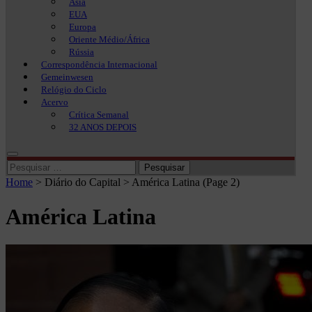
Ásia
EUA
Europa
Oriente Médio/África
Rússia
Correspondência Internacional
Gemeinwesen
Relógio do Ciclo
Acervo
Crítica Semanal
32 ANOS DEPOIS
Pesquisar
por:
Home
>
Diário do Capital
>
América Latina
(Page 2)
América Latina