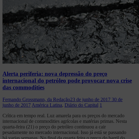
Alerta periferia: nova depressão do preço
internacional do petróleo pode provocar nova crise
das commodities
Fernando Grossmann, da Redação
23 de junho de 2017
30 de
junho de 2017
América Latina
,
Diário do Capital
1
Crítica em tempo real. Luz amarela para os preços do mercado
internacional de commodities agrícolas e matérias primas. Nesta
quarta-feira (21) o preço do petróleo continuou a cair
pesadamente no mercado internacional. Isso já está se passando
há varias semanas. No final da quarta feira o preço do barril do