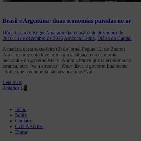
Brasil e Argentina: duas economias paradas no ar
Dóris Castro e Roger Amarante da redação
7 de dezembro de
2016
18 de dezembro de 2016
América Latina
,
Diário do Capital
A matéria desta sexta-feira (2) do jornal Pagina 12, de Buenos
Aires, resume com leve ironia a real situação da economia
nacional e do governo Macri: Ahora admiten que la economia no
arranca, pero “va a arrancar”. Quer dizer, o governo finalmente
admite que a economia não arranca, mas “vai
Leia mais
Paginação
Anterior
1
2
de
posts
Início
Sobre
Contato
COLABORE
Entrar