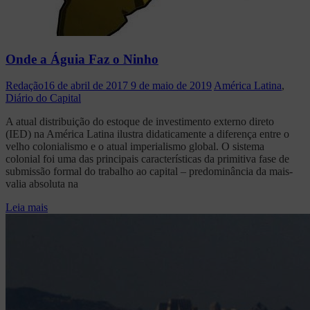
Onde a Águia Faz o Ninho
Redação
16 de abril de 2017
9 de maio de 2019
América Latina
,
Diário do Capital
A atual distribuição do estoque de investimento externo direto
(IED) na América Latina ilustra didaticamente a diferença entre o
velho colonialismo e o atual imperialismo global. O sistema
colonial foi uma das principais características da primitiva fase de
submissão formal do trabalho ao capital – predominância da mais-
valia absoluta na
Leia mais