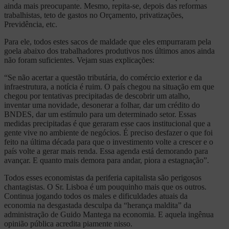
ainda mais preocupante. Mesmo, repita-se, depois das reformas
trabalhistas, teto de gastos no Orçamento, privatizações,
Previdência, etc.
Para ele, todos estes sacos de maldade que eles empurraram pela
goela abaixo dos trabalhadores produtivos nos últimos anos ainda
não foram suficientes. Vejam suas explicações:
“Se não acertar a questão tributária, do comércio exterior e da
infraestrutura, a notícia é ruim. O país chegou na situação em que
chegou por tentativas precipitadas de descobrir um atalho,
inventar uma novidade, desonerar a folhar, dar um crédito do
BNDES, dar um estímulo para um determinado setor. Essas
medidas precipitadas é que geraram esse caos institucional que a
gente vive no ambiente de negócios. É preciso desfazer o que foi
feito na última década para que o investimento volte a crescer e o
país volte a gerar mais renda. Essa agenda está demorando para
avançar. E quanto mais demora para andar, piora a estagnação”.
Todos esses economistas da periferia capitalista são perigosos
chantagistas. O Sr. Lisboa é um pouquinho mais que os outros.
Continua jogando todos os males e dificuldades atuais da
economia na desgastada desculpa da “herança maldita” da
administração de Guido Mantega na economia. E aquela ingênua
opinião pública acredita piamente nisso.