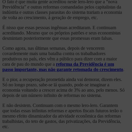
O fato é que muita gente acreditou neste lero-lero que a “nova
Previdência” e outras reformas comandadas pelos capitalistas da
indústria e outras classes parasitas do sistema trariam a economia
de volta ao crescimento, à geração de emprego, etc.
É nisso que essas pessoas ingênuas acreditaram. E continuam
acreditando. Mesmo que os próprios patrões e seus economistas
desmintam posteriormente que essas promessas eram falsas.
Como agora, nas últimas semanas, depois de vencerem
covardemente mais uma batalha contra os trabalhadores
produtivos no país, eles vêm a público para dizer com a maior
cara de pau do mundo que a
reforma da Previdência é um
passo importante, mas não garante retomada do crescimento
.
E o pior, a recuperação prometida ainda vai demorar, dizem eles.
Só no longo prazo, sabe-se lá quando, pode-se imaginar a
economia voltando a crescer acima de 3% ao ano, pelo menos. Só
depois de um número infinito de reformas no sistema.
E não desistem. Continuam com o mesmo lero-lero. Garantem
que todas essas infinitas reformas e apertos fiscais futuros terão o
mesmo efeito dinamizador da atividade econômica das reformas
trabalhistas, do teto de gastos, das privatizações, da Previdência,
etc.