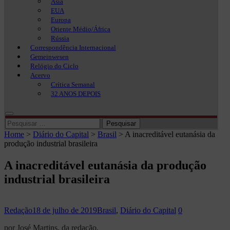
Ásia
EUA
Europa
Oriente Médio/África
Rússia
Correspondência Internacional
Gemeinwesen
Relógio do Ciclo
Acervo
Crítica Semanal
32 ANOS DEPOIS
Pesquisar
por:
Home
>
Diário do Capital
>
Brasil
>
A inacreditável eutanásia da
produção industrial brasileira
A inacreditável eutanásia da produção
industrial brasileira
Redação
18 de julho de 2019
Brasil
,
Diário do Capital
0
por José Martins, da redação.