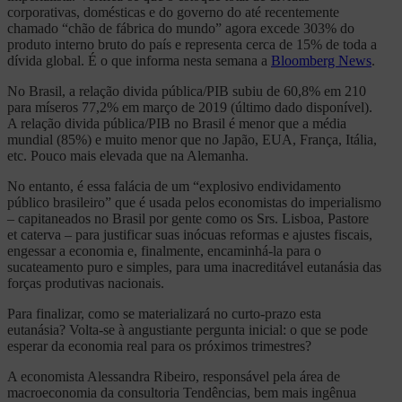
corporativas, domésticas e do governo do até recentemente
chamado “chão de fábrica do mundo” agora excede 303% do
produto interno bruto do país e representa cerca de 15% de toda a
dívida global. É o que informa nesta semana a
Bloomberg News
.
No Brasil, a relação divida pública/PIB subiu de 60,8% em 210
para míseros 77,2% em março de 2019 (último dado disponível).
A relação divida pública/PIB no Brasil é menor que a média
mundial (85%) e muito menor que no Japão, EUA, França, Itália,
etc. Pouco mais elevada que na Alemanha.
No entanto, é essa falácia de um “explosivo endividamento
público brasileiro” que é usada pelos economistas do imperialismo
– capitaneados no Brasil por gente como os Srs. Lisboa, Pastore
et caterva – para justificar suas inócuas reformas e ajustes fiscais,
engessar a economia e, finalmente, encaminhá-la para o
sucateamento puro e simples, para uma inacreditável eutanásia das
forças produtivas nacionais.
Para finalizar, como se materializará no curto-prazo esta
eutanásia? Volta-se à angustiante pergunta inicial: o que se pode
esperar da economia real para os próximos trimestres?
A economista Alessandra Ribeiro, responsável pela área de
macroeconomia da consultoria Tendências, bem mais ingênua