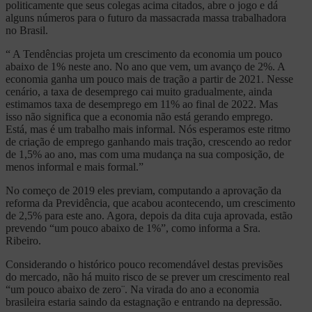
politicamente que seus colegas acima citados, abre o jogo e dá
alguns números para o futuro da massacrada massa trabalhadora
no Brasil.
“ A Tendências projeta um crescimento da economia um pouco
abaixo de 1% neste ano. No ano que vem, um avanço de 2%. A
economia ganha um pouco mais de tração a partir de 2021. Nesse
cenário, a taxa de desemprego cai muito gradualmente, ainda
estimamos taxa de desemprego em 11% ao final de 2022. Mas
isso não significa que a economia não está gerando emprego.
Está, mas é um trabalho mais informal. Nós esperamos este ritmo
de criação de emprego ganhando mais tração, crescendo ao redor
de 1,5% ao ano, mas com uma mudança na sua composição, de
menos informal e mais formal.”
No começo de 2019 eles previam, computando a aprovação da
reforma da Previdência, que acabou acontecendo, um crescimento
de 2,5% para este ano. Agora, depois da dita cuja aprovada, estão
prevendo “um pouco abaixo de 1%”, como informa a Sra.
Ribeiro.
Considerando o histórico pouco recomendável destas previsões
do mercado, não há muito risco de se prever um crescimento real
“um pouco abaixo de zero¨. Na virada do ano a economia
brasileira estaria saindo da estagnação e entrando na depressão.