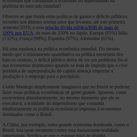
economias que comandam a economia do imperialismo na
periferia do mercado mundial?
Observe-se que foram estas políticas de gastos e déficits públicos
recordes nos últimos setenta anos que levaram, até este primeiro
semestre/2019, a uma
relação dívida pública/BIB de mais de
100% nos EUA
, de mais de 250% no Japão, Europa (85%) Itália
(132%), França (99%), Espanha (97%), Alemanha (61%).
Há uma mudança na política econômica mundial. Do mesmo
modo que o relaxamento quantitativo na política monetária dos
bancos centrais, o déficit público deixa de ser um problema fiscal
nas economias dominantes quando se trata de impedir que a crise
periódica de superprodução do capital ameaça empurrar a
produção e o emprego para o precipício.
Guido Mantega simplesmente imaginava que no Brasil se pudesse
fazer essas políticas econômicas de gente grande. Ignorou, como
escrevemos abundantemente, no mesmo momento que ele as
executava, a realidade do imperialismo que comanda
totalitariamente as políticas econômicas impostas à economias
dominadas como o Brasil.
A China, por exemplo, outra grande economia dominada, como o
Brasil, luta neste momento contra essa massacrante realidade
imperialista. Verifica-se que o estoque total de dívidas