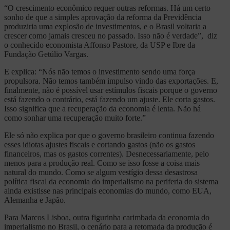
“O crescimento econômico requer outras reformas. Há um certo
sonho de que a simples aprovação da reforma da Previdência
produziria uma explosão de investimentos, e o Brasil voltaria a
crescer como jamais cresceu no passado. Isso não é verdade”, diz
o conhecido economista Affonso Pastore, da USP e Ibre da
Fundação Getúlio Vargas.
E explica: “Nós não temos o investimento sendo uma força
propulsora. Não temos também impulso vindo das exportações. E,
finalmente, não é possível usar estímulos fiscais porque o governo
está fazendo o contrário, está fazendo um ajuste. Ele corta gastos.
Isso significa que a recuperação da economia é lenta. Não há
como sonhar uma recuperação muito forte.”
Ele só não explica por que o governo brasileiro continua fazendo
esses idiotas ajustes fiscais e cortando gastos (não os gastos
financeiros, mas os gastos correntes). Desnecessariamente, pelo
menos para a produção real. Como se isso fosse a coisa mais
natural do mundo. Como se algum vestígio dessa desastrosa
política fiscal da economia do imperialismo na periferia do sistema
ainda existisse nas principais economias do mundo, como EUA,
Alemanha e Japão.
Para Marcos Lisboa, outra figurinha carimbada da economia do
imperialismo no Brasil, o cenário para a retomada da produção é