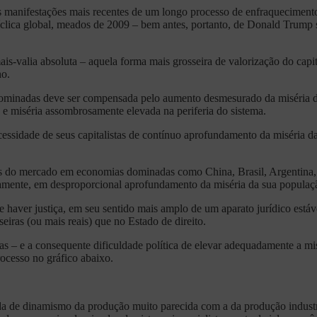
 manifestações mais recentes de um longo processo de enfraqueciment
íclica global, meados de 2009 – bem antes, portanto, de Donald Trump 
ais-valia absoluta – aquela forma mais grosseira de valorização do capi
ho.
minadas deve ser compensada pelo aumento desmesurado da miséria do s
 e miséria assombrosamente elevada na periferia do sistema.
cessidade de seus capitalistas de contínuo aprofundamento da miséria da
s do mercado em economias dominadas como China, Brasil, Argentina, 
iamente, em desproporcional aprofundamento da miséria da sua populaç
 haver justiça, em seu sentido mais amplo de um aparato jurídico estáv
eiras (ou mais reais) que no Estado de direito.
nas – e a consequente dificuldade política de elevar adequadamente a mi
ocesso no gráfico abaixo.
rda de dinamismo da produção muito parecida com a da produção industri