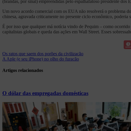
(brandas, por sinal) empreendidas pelo espalhafatoso presidente dos
Um novo acordo comercial com os EUA não resolverá o problema dos c
chinesa, agravada criticamente no presente ciclo econômico, poderia
É por isso que qualquer má notícia vindo de Pequim – como ocorrido 
capitalistas globais e queda das ações em Wall Street. Esses sobressal
Navegação
Os ratos que saem dos porões da civilização
A Aple (e seu iPhone) no olho do furacão
de
Post
Artigos relacionados
O dólar das empregadas domésticas