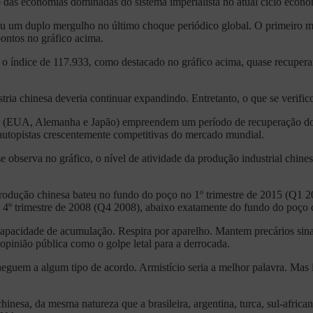
 das economias dominadas do sistema imperialista no atual ciclo econô
eu um duplo mergulho no último choque periódico global. O primeiro me
ontos no gráfico acima.
 o índice de 117.933, como destacado no gráfico acima, quase recuperan
stria chinesa deveria continuar expandindo. Entretanto, o que se verif
s (EUA, Alemanha e Japão) empreendem um período de recuperação do 
autopistas crescentemente competitivas do mercado mundial.
observa no gráfico, o nível de atividade da produção industrial chine
produção chinesa bateu no fundo do poço no 1º trimestre de 2015 (Q1 20
do 4º trimestre de 2008 (Q4 2008), abaixo exatamente do fundo do poço d
capacidade de acumulação. Respira por aparelho. Mantem precários sina
 opinião pública como o golpe letal para a derrocada.
uem a algum tipo de acordo. Armistício seria a melhor palavra. Mas i
hinesa, da mesma natureza que a brasileira, argentina, turca, sul-african