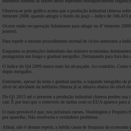
inúmeros boletins as razões desse repentino enfraquecimento orgânico
Observa-se pelo gráfico acima que a produção industrial chinesa sofr
trimestre 2008, quando atingiu o fundo do poço – índice de 106.433 p
Ocorre então recuperação fulminante para atingir no 4º trimestre 2009
pontos).
Para repetir o mesmo procedimento normal de ciclos anteriores a indú
Enquanto as produções industriais das maiores economias dominante
protagoniza um longo e gradual mergulho. Derrapando para fora das 
O índice do Q4 2009 nunca mais foi alcançado. Ao contrário. Como se 
duplo mergulho.
Entretanto, apesar da lenta e gradual queda, o segundo mergulho da 
nível de atividade da indústria chinesa já se situava abaixo do nível 
Do Q1 2015 até o presente a produção industrial chinesa perdeu sua 
cair. É por isso que o entrevero de tarifas com os EUA aparece para a
O mais provável é que, nos próximos meses, Washington e Pequim cheg
por aparelho. Não resolveria o verdadeiro problema.
Afinal, não é demais repetir, a infeliz causa de fraqueza da economia c