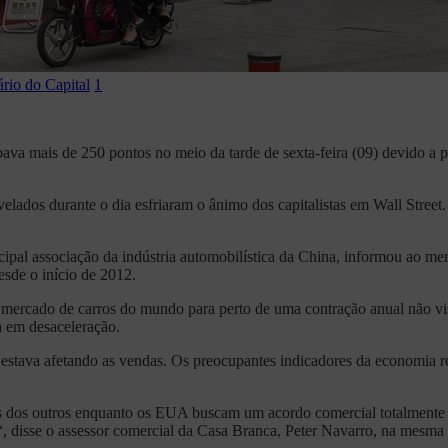
ário do Capital
1
bava mais de 250 pontos no meio da tarde de sexta-feira (09) devido 
ados durante o dia esfriaram o ânimo dos capitalistas em Wall Street.
al associação da indústria automobilística da China, informou ao mer
sde o início de 2012.
 mercado de carros do mundo para perto de uma contração anual não v
 em desaceleração.
stava afetando as vendas. Os preocupantes indicadores da economia re
uns dos outros enquanto os EUA buscam um acordo comercial totalment
, disse o assessor comercial da Casa Branca, Peter Navarro, na mesma s