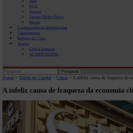
Ásia
EUA
Europa
Oriente Médio/África
Rússia
Correspondência Internacional
Gemeinwesen
Relógio do Ciclo
Acervo
Crítica Semanal
32 ANOS DEPOIS
Pesquisar
por:
Home
>
Diário do Capital
>
China
>
A infeliz causa de fraqueza da 
A infeliz causa de fraqueza da economia c