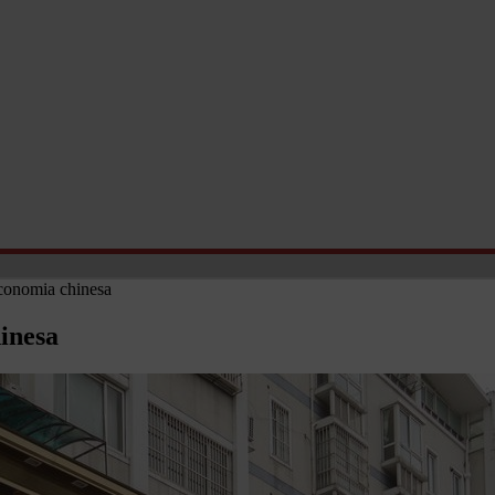
economia chinesa
hinesa