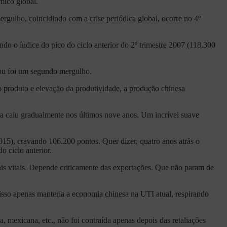
mico global.
rgulho, coincidindo com a crise periódica global, ocorre no 4º
do o índice do pico do ciclo anterior do 2º trimestre 2007 (118.300
icou foi um segundo mergulho.
produto e elevação da produtividade, a produção chinesa
sa caiu gradualmente nos últimos nove anos. Um incrível suave
15), cravando 106.200 pontos. Quer dizer, quatro anos atrás o
o ciclo anterior.
is vitais. Depende criticamente das exportações. Que não param de
sso apenas manteria a economia chinesa na UTI atual, respirando
a, mexicana, etc., não foi contraída apenas depois das retaliações