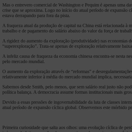
Mas o entrevero comercial de Washington e Pequim é apenas uma das
crise que se aproxima. Logo no início do atual período de expansão c
estava derrapando para fora da pista.
A fraqueza atual da produção de capital na China está relacionada à m
trabalho e de pagamento do salário abaixo do valor da força de trabal
A rigidez do aumento da exploração (produtividade) nas economias do
“superexploração”. Trata-se apenas de exploração relativamente baixa
A infeliz causa de fraqueza da economia chinesa encontra-se nesta ne
pelo mercado mundial.
O aumento da exploração através de “reformas” e desregulamentaçõe
relativamente inferior à média do mercado mundial implica, necessar
Sabemos desde Smith, pelo menos, que sem salário real justo não pode
política balança. A democracia assume formas institucionais mais gross
Devido a essas pressões de ingovernabilidade da luta de classes inter
atual período de expansão cíclica global. Observemos este mórbido pr
Primeira curiosidade que salta aos olhos: uma evolução cíclica de pe