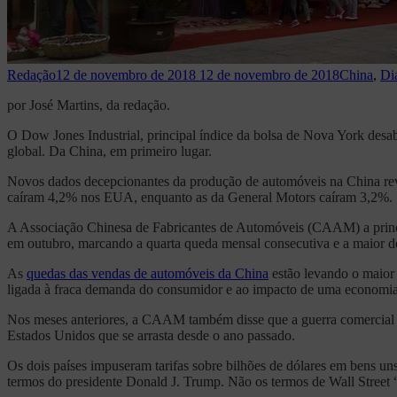
Redação
12 de novembro de 2018
12 de novembro de 2018
China
,
Di
por José Martins, da redação.
O Dow Jones Industrial, principal índice da bolsa de Nova York desa
global. Da China, em primeiro lugar.
Novos dados decepcionantes da produção de automóveis na China revel
caíram 4,2% nos EUA, enquanto as da General Motors caíram 3,2%.
A Associação Chinesa de Fabricantes de Automóveis (CAAM) a princip
em outubro, marcando a quarta queda mensal consecutiva e a maior de
As
quedas das vendas de automóveis da China
estão levando o maior
ligada à fraca demanda do consumidor e ao impacto de uma economia
Nos meses anteriores, a CAAM também disse que a guerra comercial e
Estados Unidos que se arrasta desde o ano passado.
Os dois países impuseram tarifas sobre bilhões de dólares em bens 
termos do presidente Donald J. Trump. Não os termos de Wall Street “