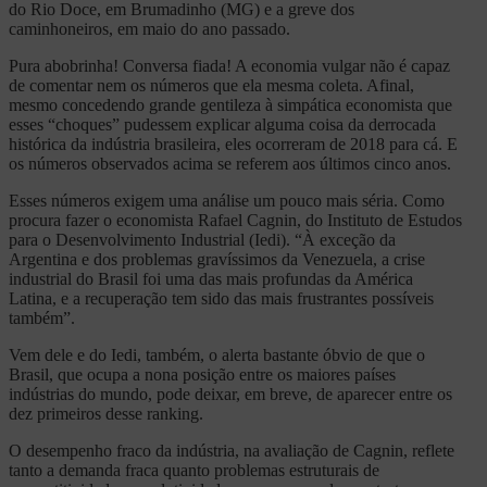
do Rio Doce, em Brumadinho (MG) e a greve dos
caminhoneiros, em maio do ano passado.
Pura abobrinha! Conversa fiada! A economia vulgar não é capaz
de comentar nem os números que ela mesma coleta. Afinal,
mesmo concedendo grande gentileza à simpática economista que
esses “choques” pudessem explicar alguma coisa da derrocada
histórica da indústria brasileira, eles ocorreram de 2018 para cá. E
os números observados acima se referem aos últimos cinco anos.
Esses números exigem uma análise um pouco mais séria. Como
procura fazer o economista Rafael Cagnin, do Instituto de Estudos
para o Desenvolvimento Industrial (Iedi). “À exceção da
Argentina e dos problemas gravíssimos da Venezuela, a crise
industrial do Brasil foi uma das mais profundas da América
Latina, e a recuperação tem sido das mais frustrantes possíveis
também”.
Vem dele e do Iedi, também, o alerta bastante óbvio de que o
Brasil, que ocupa a nona posição entre os maiores países
indústrias do mundo, pode deixar, em breve, de aparecer entre os
dez primeiros desse ranking.
O desempenho fraco da indústria, na avaliação de Cagnin, reflete
tanto a demanda fraca quanto problemas estruturais de