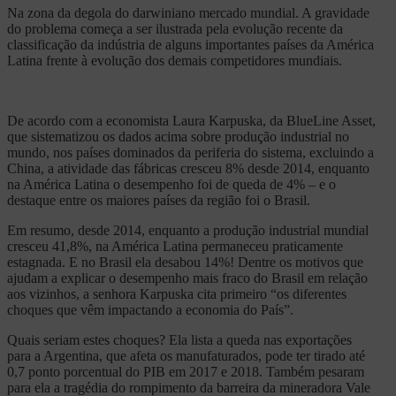
Na zona da degola do darwiniano mercado mundial. A gravidade
do problema começa a ser ilustrada pela evolução recente da
classificação da indústria de alguns importantes países da América
Latina frente à evolução dos demais competidores mundiais.
De acordo com a economista Laura Karpuska, da BlueLine Asset,
que sistematizou os dados acima sobre produção industrial no
mundo, nos países dominados da periferia do sistema, excluindo a
China, a atividade das fábricas cresceu 8% desde 2014, enquanto
na América Latina o desempenho foi de queda de 4% – e o
destaque entre os maiores países da região foi o Brasil.
Em resumo, desde 2014, enquanto a produção industrial mundial
cresceu 41,8%, na América Latina permaneceu praticamente
estagnada. E no Brasil ela desabou 14%! Dentre os motivos que
ajudam a explicar o desempenho mais fraco do Brasil em relação
aos vizinhos, a senhora Karpuska cita primeiro “os diferentes
choques que vêm impactando a economia do País”.
Quais seriam estes choques? Ela lista a queda nas exportações
para a Argentina, que afeta os manufaturados, pode ter tirado até
0,7 ponto porcentual do PIB em 2017 e 2018. Também pesaram
para ela a tragédia do rompimento da barreira da mineradora Vale