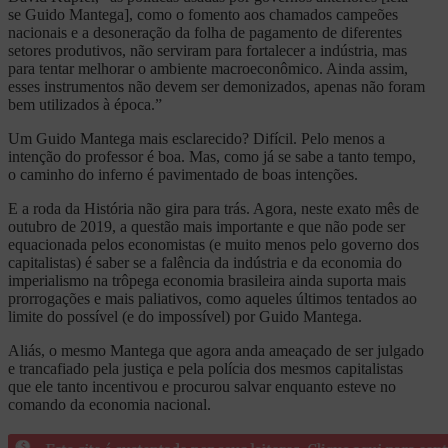
se Guido Mantega], como o fomento aos chamados campeões
nacionais e a desoneração da folha de pagamento de diferentes
setores produtivos, não serviram para fortalecer a indústria, mas
para tentar melhorar o ambiente macroeconômico. Ainda assim,
esses instrumentos não devem ser demonizados, apenas não foram
bem utilizados à época.”
Um Guido Mantega mais esclarecido? Difícil. Pelo menos a
intenção do professor é boa. Mas, como já se sabe a tanto tempo,
o caminho do inferno é pavimentado de boas intenções.
E a roda da História não gira para trás. Agora, neste exato mês de
outubro de 2019, a questão mais importante e que não pode ser
equacionada pelos economistas (e muito menos pelo governo dos
capitalistas) é saber se a falência da indústria e da economia do
imperialismo na trôpega economia brasileira ainda suporta mais
prorrogações e mais paliativos, como aqueles últimos tentados ao
limite do possível (e do impossível) por Guido Mantega.
Aliás, o mesmo Mantega que agora anda ameaçado de ser julgado
e trancafiado pela justiça e pela polícia dos mesmos capitalistas
que ele tanto incentivou e procurou salvar enquanto esteve no
comando da economia nacional.