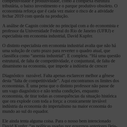
competitividade e produtividade, como a complexa estrutura
tributária, o baixo investimento e o parque produtivo obsoleto. O
economista reforça que é cada vez maior o risco de a atividade
fechar 2019 com queda na produção.
A análise de Cagnin coincide no principal com a do economista e
professor da Universidade Federal do Rio de Janeiro (UFRJ) e
especialista em economia industrial, David Kupfer.
O distinto especialista em economia industrial avalia que não há
uma solução de curto prazo para reverter o quadro atual, que
classifica como “anemia industrial”. E completa. “Há uma questão
estrutural, de falta de competitividade, e conjuntural, de falta de
dinamismo na economia, que impede a indústria de crescer
Diagnóstico razoável. Falta apenas esclarecer melhor a gênese
desta “falta de competitividade”. Aqui encontramos os limites dos
economistas. É uma pena que o distinto professor não passe de
um vago diagnóstico e não tenha condições, enquanto
economista, de tirar todas as consequências da situação histórica
que ora explode com toda a força: a cronicamente inviável
indústria da economia do imperialismo na maior economia do
mundo ao sul do equador.
Ele ainda tenta alguma coisa. Para o nosso bem intencionado
David Kupfer, “as políticas usadas por governos anteriores [leia-