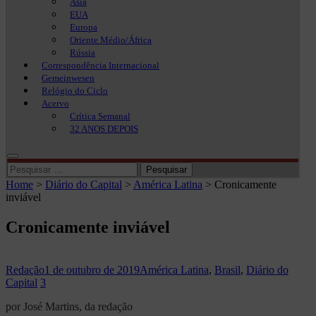
Ásia
EUA
Europa
Oriente Médio/África
Rússia
Correspondência Internacional
Gemeinwesen
Relógio do Ciclo
Acervo
Crítica Semanal
32 ANOS DEPOIS
Pesquisar
por:
Home
>
Diário do Capital
>
América Latina
>
Cronicamente
inviável
Cronicamente inviável
Redação
1 de outubro de 2019
América Latina
,
Brasil
,
Diário do
Capital
3
por José Martins, da redação