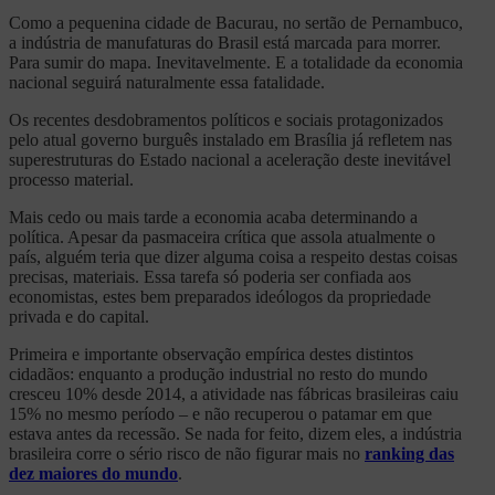
Como a pequenina cidade de Bacurau, no sertão de Pernambuco,
a indústria de manufaturas do Brasil está marcada para morrer.
Para sumir do mapa. Inevitavelmente. E a totalidade da economia
nacional seguirá naturalmente essa fatalidade.
Os recentes desdobramentos políticos e sociais protagonizados
pelo atual governo burguês instalado em Brasília já refletem nas
superestruturas do Estado nacional a aceleração deste inevitável
processo material.
Mais cedo ou mais tarde a economia acaba determinando a
política. Apesar da pasmaceira crítica que assola atualmente o
país, alguém teria que dizer alguma coisa a respeito destas coisas
precisas, materiais. Essa tarefa só poderia ser confiada aos
economistas, estes bem preparados ideólogos da propriedade
privada e do capital.
Primeira e importante observação empírica destes distintos
cidadãos: enquanto a produção industrial no resto do mundo
cresceu 10% desde 2014, a atividade nas fábricas brasileiras caiu
15% no mesmo período – e não recuperou o patamar em que
estava antes da recessão. Se nada for feito, dizem eles, a indústria
brasileira corre o sério risco de não figurar mais no
ranking das
dez maiores do mundo
.