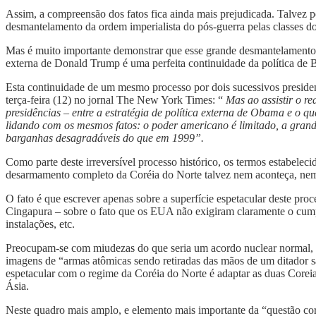
Assim, a compreensão dos fatos fica ainda mais prejudicada. Talvez p
desmantelamento da ordem imperialista do pós-guerra pelas classes 
Mas é muito importante demonstrar que esse grande desmantelamento da
externa de Donald Trump é uma perfeita continuidade da política de 
Esta continuidade de um mesmo processo por dois sucessivos presiden
terça-feira (12) no jornal The New York Times: “
Mas ao assistir o r
presidências – entre a estratégia de política externa de Obama e 
lidando com os mesmos fatos: o poder americano é limitado, a grande
barganhas desagradáveis do que em 1999”.
Como parte deste irreversível processo histórico, os termos estabele
desarmamento completo da Coréia do Norte talvez nem aconteça, nem 
O fato é que escrever apenas sobre a superfície espetacular deste pr
Cingapura – sobre o fato que os EUA não exigiram claramente o cum
instalações, etc.
Preocupam-se com miudezas do que seria um acordo nuclear normal, c
imagens de “armas atômicas sendo retiradas das mãos de um ditador 
espetacular com o regime da Coréia do Norte é adaptar as duas Coreia
Ásia.
Neste quadro mais amplo, e elemento mais importante da “questão cor