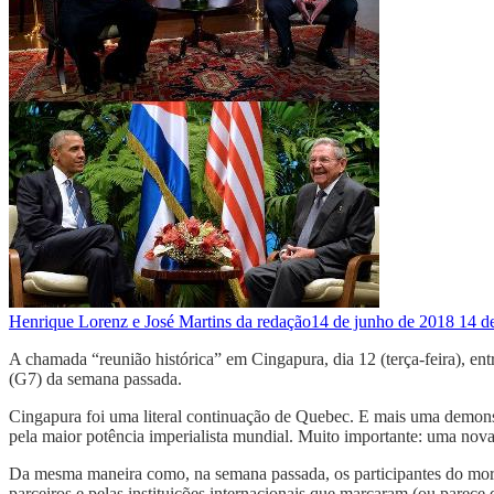
Henrique Lorenz e José Martins da redação
14 de junho de 2018
14 d
A chamada “reunião histórica” em Cingapura, dia 12 (terça-feira), en
(G7) da semana passada.
Cingapura foi uma literal continuação de Quebec. E mais uma demonst
pela maior potência imperialista mundial. Muito importante: uma nov
Da mesma maneira como, na semana passada, os participantes do mori
parceiros e pelas instituições internacionais que marcaram (ou parece