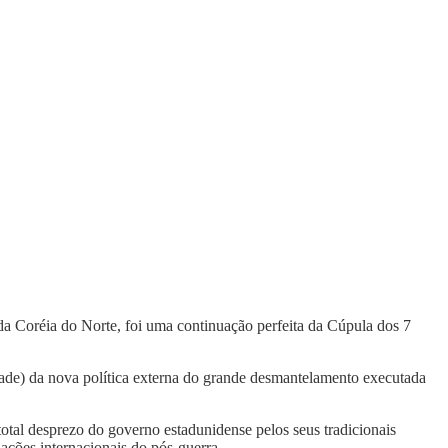
da Coréia do Norte, foi uma continuação perfeita da Cúpula dos 7
dade) da nova política externa do grande desmantelamento executada
tal desprezo do governo estadunidense pelos seus tradicionais
ações internacionais do pós-guerra.