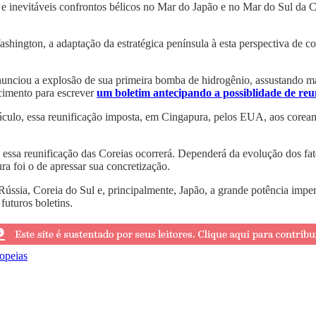
 inevitáveis confrontos bélicos no Mar do Japão e no Mar do Sul da Ch
shington, a adaptação da estratégica península à esta perspectiva de 
nciou a explosão de sua primeira bomba de hidrogênio, assustando ma
cimento para escrever
um boletim antecipando a possiblidade de reu
táculo, essa reunificação imposta, em Cingapura, pelos EUA, aos corea
 essa reunificação das Coreias ocorrerá. Dependerá da evolução dos fato
a foi o de apressar sua concretização.
Rússia, Coreia do Sul e, principalmente, Japão, a grande potência impe
futuros boletins.
opeias