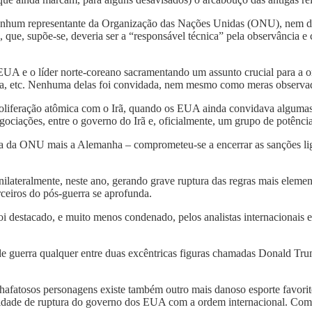
 nenhum representante da Organização das Nações Unidas (ONU), nem
, que, supõe-se, deveria ser a “responsável técnica” pela observância
EUA e o líder norte-coreano sacramentando um assunto crucial para a o
ndia, etc. Nenhuma delas foi convidada, nem mesmo como meras observ
 proliferação atômica com o Irã, quando os EUA ainda convidava algum
ociações, entre o governo do Irã e, oficialmente, um grupo de potência
da ONU mais a Alemanha – comprometeu-se a encerrar as sanções liga
teralmente, neste ano, gerando grave ruptura das regras mais elementa
ceiros do pós-guerra se aprofunda.
i destacado, e muito menos condenado, pelos analistas internacionais 
e guerra qualquer entre duas excêntricas figuras chamadas Donald Tr
lhafatosos personagens existe também outro mais danoso esporte favorit
ilidade de ruptura do governo dos EUA com a ordem internacional. Com