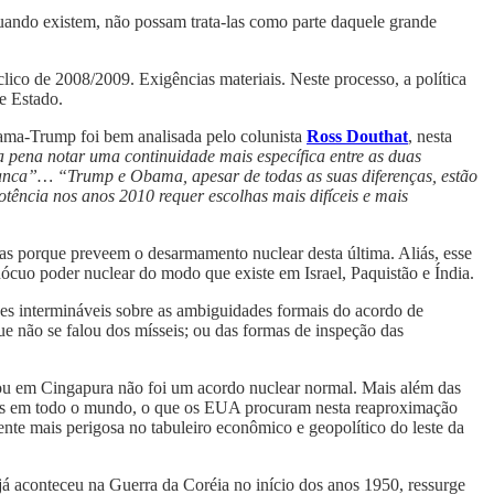
quando existem, não possam trata-las como parte daquele grande
ico de 2008/2009. Exigências materiais. Neste processo, a política
e Estado.
bama-Trump foi bem analisada pelo colunista
Ross Douthat
, nesta
a pena notar uma continuidade mais específica entre as duas
ranca”… “Trump e Obama, apesar de todas as suas diferenças, estão
tência nos anos 2010 requer escolhas mais difíceis e mais
nas porque preveem o desarmamento nuclear desta última. Aliás, esse
cuo poder nuclear do modo que existe em Israel, Paquistão e Índia.
sões intermináveis sobre as ambiguidades formais do acordo de
não se falou dos mísseis; ou das formas de inspeção das
ou em Cingapura não foi um acordo nuclear normal. Mais além das
dores em todo o mundo, o que os EUA procuram nesta reaproximação
nte mais perigosa no tabuleiro econômico e geopolítico do leste da
já aconteceu na Guerra da Coréia no início dos anos 1950, ressurge