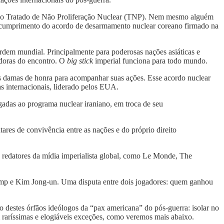
 do Tratado de Não Proliferação Nuclear (TNP). Nem mesmo alguém
 e cumprimento do acordo de desarmamento nuclear coreano firmado na
rdem mundial. Principalmente para poderosas nações asiáticas e
adoras do encontro. O
big stick
imperial funciona para todo mundo.
as damas de honra para acompanhar suas ações. Esse acordo nuclear
s internacionais, liderado pelos EUA.
das ao programa nuclear iraniano, em troca de seu
res de convivência entre as nações e do próprio direito
e redatores da mídia imperialista global, como Le Monde, The
ump e Kim Jong-un. Uma disputa entre dois jogadores: quem ganhou
o destes órfãos ideólogos da “pax americana” do pós-guerra: isolar no
 raríssimas e elogiáveis exceções, como veremos mais abaixo.