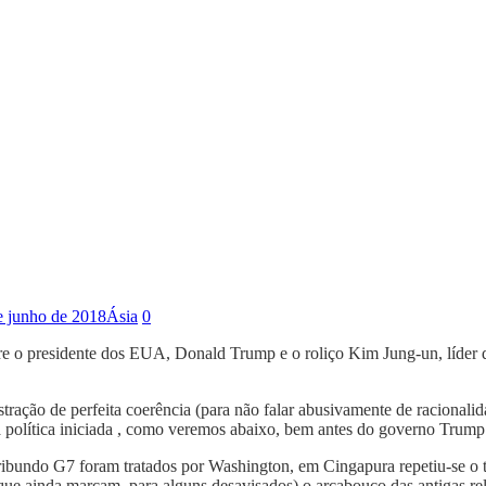
e junho de 2018
Ásia
0
tre o presidente dos EUA, Donald Trump e o roliço Kim Jung-un, líder 
ração de perfeita coerência (para não falar abusivamente de racionali
a política iniciada , como veremos abaixo, bem antes do governo Trump
bundo G7 foram tratados por Washington, em Cingapura repetiu-se o to
 que ainda marcam, para alguns desavisados) o arcabouço das antigas rel