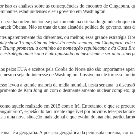
or isso as análises sobre as consequências do encontro de Cingapura, 
dominantes estadunidenses e seu governo em Washington.
 velha ordem iniciou-se praticamente na esteira do grande choque cícl
Barack Obama. Não se trata de uma aleatória política de governo, mas d
tes aparentemente tão diferentes, ou melhor, essa grande estratégia O
eality show Trump-Kim na televisão nesta semana, em Cingapura, vale 
o que Trump prometeu a caminho da nomeação republicana e da Casa B
 estratégia americana é ultrapassada ou inexistente e ser uma superpo
cidos pelos EUA e aceitos pela Coréia do Norte não são importantes ape
mesmo seja do interesse de Washington. Possivelmente torne-se um inó
ocesso levou a grande maioria da mídia mundial, nesta semana, a discus
primento de Kim Jong-un com o desmantelamento nuclear completo; que 
omo aquele realizado em 2015 com o Irã. Entretanto, o que se procur
sanguinário”, espetáculo facilmente digerível por bovinos telespecta
s a uma nova situação mais global e que evolui de maneira particularme
eana” é a geografia. A posição geográfica da península coreana, como 