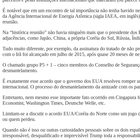
É notável que em um encontro de tal importância não tenha havido
da Agência Internacional de Energia Atômica (sigla IAEA, em inglês)
reunião.
Na “histórica reunião” não havia ninguém mais que o presidente dos 
adjacências, como Japão, China, a própria Coréia do Sul, Rússia, Í
Tudo muito diferente, por exemplo, da assinatura do tratado de não
com o Irã foi alcançado em julho de 2015, após quase 20 meses de neg
O chamado grupo P5 + 1 – cinco membros do Conselho de Segurança 
desmantelamento.
É exatamente esse acordo que o governo dos EUA resolveu romper unila
internacional. O processo do desmantelamento da amizade com os par
Entretanto, nem mesmo esse importante fato ocorrido em Cingapura fo
Economist, Washington Times, Deutsche Welle, etc.
Limitam-se a discutir o acordo EUA/Coréia do Norte como um jogo d
ou quem perdeu.
Quando não é isso ou outras curiosidades pessoais sobre os dois espa
irresponsável, desqualificado e imprevisível Trump toda a responsab