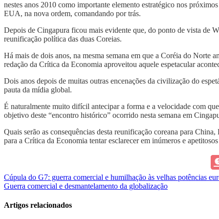
nestes anos 2010 como importante elemento estratégico nos próximos e
EUA, na nova ordem, comandando por trás.
Depois de Cingapura ficou mais evidente que, do ponto de vista de Wa
reunificação política das duas Coreias.
Há mais de dois anos, na mesma semana em que a Coréia do Norte anu
redação da Crítica da Economia aproveitou aquele espetacular aconte
Dois anos depois de muitas outras encenações da civilização do espe
pauta da mídia global.
É naturalmente muito difícil antecipar a forma e a velocidade com que
objetivo deste “encontro histórico” ocorrido nesta semana em Cingapur
Quais serão as consequências desta reunificação coreana para China, 
para a Crítica da Economia tentar esclarecer em inúmeros e apetitosos 
Navegação
Cúpula do G7: guerra comercial e humilhação às velhas potências eur
Guerra comercial e desmantelamento da globalização
de
Post
Artigos relacionados