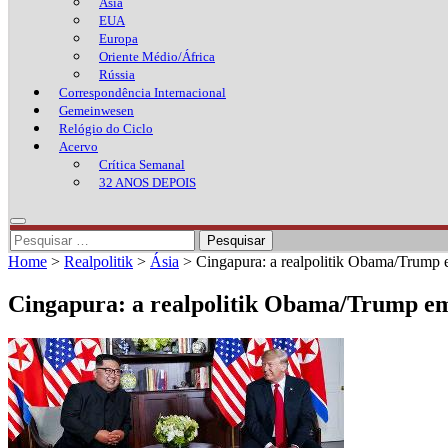
Ásia
EUA
Europa
Oriente Médio/África
Rússia
Correspondência Internacional
Gemeinwesen
Relógio do Ciclo
Acervo
Crítica Semanal
32 ANOS DEPOIS
Pesquisar
por:
Home
>
Realpolitik
>
Ásia
>
Cingapura: a realpolitik Obama/Trump 
Cingapura: a realpolitik Obama/Trump em